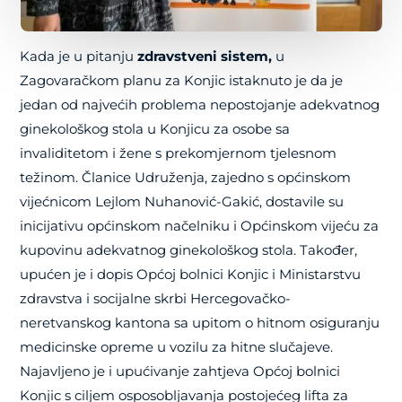
Kada je u pitanju
zdravstveni sistem,
u
Zagovaračkom planu za Konjic istaknuto je da je
jedan od najvećih problema nepostojanje adekvatnog
ginekološkog stola u Konjicu za osobe sa
invaliditetom i žene s prekomjernom tjelesnom
težinom. Članice Udruženja, zajedno s općinskom
vijećnicom Lejlom Nuhanović-Gakić, dostavile su
inicijativu općinskom načelniku i Općinskom vijeću za
kupovinu adekvatnog ginekološkog stola. Također,
upućen je i dopis Općoj bolnici Konjic i Ministarstvu
zdravstva i socijalne skrbi Hercegovačko-
neretvanskog kantona sa upitom o hitnom osiguranju
medicinske opreme u vozilu za hitne slučajeve.
Najavljeno je i upućivanje zahtjeva Općoj bolnici
Konjic s ciljem osposobljavanja postojećeg lifta za