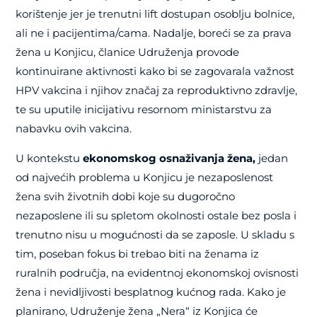
korištenje jer je trenutni lift dostupan osoblju bolnice,
ali ne i pacijentima/cama. Nadalje, boreći se za prava
žena u Konjicu, članice Udruženja provode
kontinuirane aktivnosti kako bi se zagovarala važnost
HPV vakcina i njihov značaj za reproduktivno zdravlje,
te su uputile inicijativu resornom ministarstvu za
nabavku ovih vakcina.
U kontekstu
ekonomskog osnaživanja žena,
jedan
od najvećih problema u Konjicu je nezaposlenost
žena svih životnih dobi koje su dugoročno
nezaposlene ili su spletom okolnosti ostale bez posla i
trenutno nisu u mogućnosti da se zaposle. U skladu s
tim, poseban fokus bi trebao biti na ženama iz
ruralnih područja, na evidentnoj ekonomskoj ovisnosti
žena i nevidljivosti besplatnog kućnog rada. Kako je
planirano, Udruženje žena „Nera“ iz Konjica će