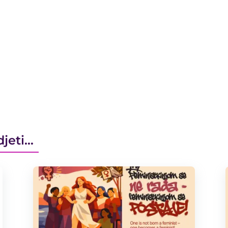
djeti…