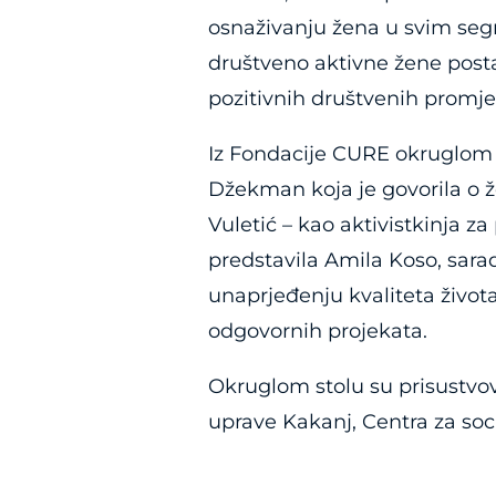
osnaživanju žena u svim seg
društveno aktivne žene postav
pozitivnih društvenih promj
Iz Fondacije CURE okruglom 
Džekman koja je govorila o ž
Vuletić – kao aktivistkinja z
predstavila Amila Koso, sara
unaprjeđenju kvaliteta život
odgovornih projekata.
Okruglom stolu su prisustvova
uprave Kakanj, Centra za soci