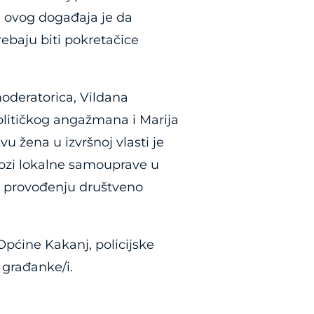
 ovog događaja je da
rebaju biti pokretačice
oderatorica, Vildana
olitičkog angažmana i Marija
u žena u izvršnoj vlasti je
ulozi lokalne samouprave u
na provođenju društveno
Općine Kakanj, policijske
e građanke/i.