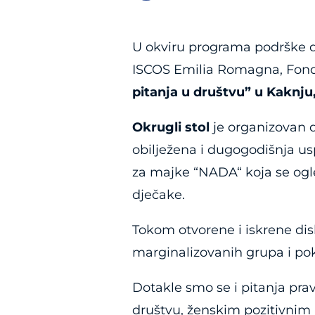
U okviru programa podrške d
ISCOS Emilia Romagna, Fond
pitanja u društvu” u Kaknju,
Okrugli stol
je organizovan 
obilježena i dugogodišnja u
za majke “NADA“ koja se ogled
dječake.
Tokom otvorene i iskrene dis
marginalizovanih grupa i pok
Dotakle smo se i pitanja pra
društvu, ženskim pozitivnim 