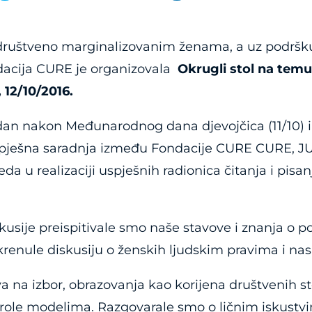
ruštveno marginalizovanim ženama, a uz podršku 
acija CURE je organizovala
Okrugli stol na temu
 12/10/2016.
dan nakon Međunarodnog dana djevojčica (11/10) i 
spješna saradnja između Fondacije CURE CURE, JU 
a u realizaciji uspješnih radionica čitanja i pisa
kusije preispitivale smo naše stavove i znanja o p
renule diskusiju o ženskih ljudskim pravima i na
va na izbor, obrazovanja kao korijena društvenih s
role modelima. Razgovarale smo o ličnim iskustvim