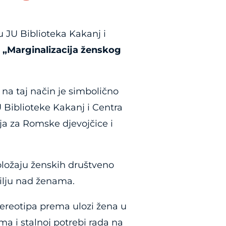
JU Biblioteka Kakanj i
 „Marginalizacija ženskog
na taj način je simbolično
Biblioteke Kakanj i Centra
nja za Romske djevojčice i
oložaju ženskih društveno
silju nad ženama.
tereotipa prema ulozi žena u
a i stalnoj potrebi rada na