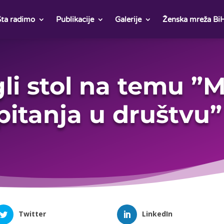
Šta radimo
Publikacije
Galerije
Ženska mreža Bi
i stol na temu ”M
pitanja u društvu”
Twitter
LinkedIn