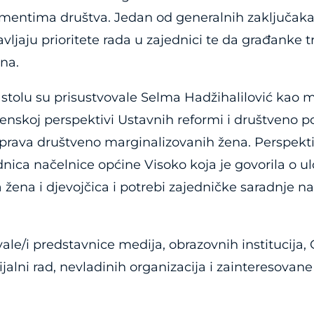
mentima društva. Jedan od generalnih zaključaka
ljaju prioritete rada u zajednici te da građanke t
ena.
stolu su prisustvovale Selma Hadžihalilović kao m
enskoj perspektivi Ustavnih reformi i društveno p
a prava društveno marginalizovanih žena. Perspektiv
dnica načelnice općine Visoko koja je govorila o 
a žena i djevojčica i potrebi zajedničke saradnje 
le/i predstavnice medija, obrazovnih institucija, 
jalni rad, nevladinih organizacija i zainteresovan