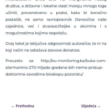
društva, a državne i lokalne vlasti moraju mnogo toga
učiniti, prevenstveno u praksi, kako bi konačno
postali/e, ne samo ravnopravni/e članovi/ice naše
zajednice, već i stvaraoci/teljke u okvirima i s
mogućnostima kojima raspolažu.
Ovaj tekst je isključiva odgovornost autora/ice, te ni na
koji način ne odražava stavove donatora.
Preuzeto sa: http://eu-monitoring.ba/buka-com-
alarmantno-270-hiljada-gradana-bih-nema-pristup-
doktorima-zavodima-bioskopu-pozoristu/
←
Prethodna
Slijedeća
→