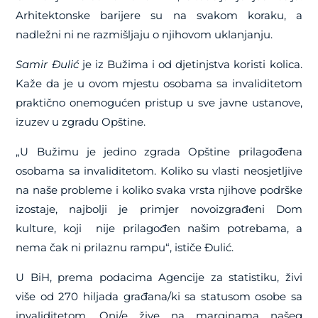
Arhitektonske barijere su na svakom koraku, a
nadležni ni ne razmišljaju o njihovom uklanjanju.
Samir Đulić
je iz Bužima i od djetinjstva koristi kolica.
Kaže da je u ovom mjestu osobama sa invaliditetom
praktično onemogućen pristup u sve javne ustanove,
izuzev u zgradu Opštine.
„U Bužimu je jedino zgrada Opštine prilagođena
osobama sa invaliditetom. Koliko su vlasti neosjetljive
na naše probleme i koliko svaka vrsta njihove podrške
izostaje, najbolji je primjer novoizgrađeni Dom
kulture, koji nije prilagođen našim potrebama, a
nema čak ni prilaznu rampu“, ističe Đulić.
U BiH, prema podacima Agencije za statistiku, živi
više od 270 hiljada građana/ki sa statusom osobe sa
invaliditetom. Oni/e žive na marginama našeg