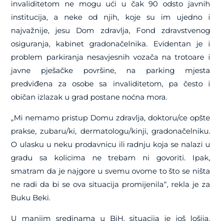
invaliditetom ne mogu ući u čak 90 odsto javnih
institucija, a neke od njih, koje su im ujedno i
najvažnije, jesu Dom zdravlja, Fond zdravstvenog
osiguranja, kabinet gradonačelnika. Evidentan je i
problem parkiranja nesavjesnih vozača na trotoare i
javne pješačke površine, na parking mjesta
predviđena za osobe sa invaliditetom, pa često i
običan izlazak u grad postane noćna mora.
„Mi nemamo pristup Domu zdravlja, doktoru/ce opšte
prakse, zubaru/ki, dermatologu/kinji, gradonačelniku.
O ulasku u neku prodavnicu ili radnju koja se nalazi u
gradu sa kolicima ne trebam ni govoriti. Ipak,
smatram da je najgore u svemu ovome to što se ništa
ne radi da bi se ova situacija promijenila“, rekla je za
Buku Beki.
U manjim sredinama u BiH, situacija je još lošija.