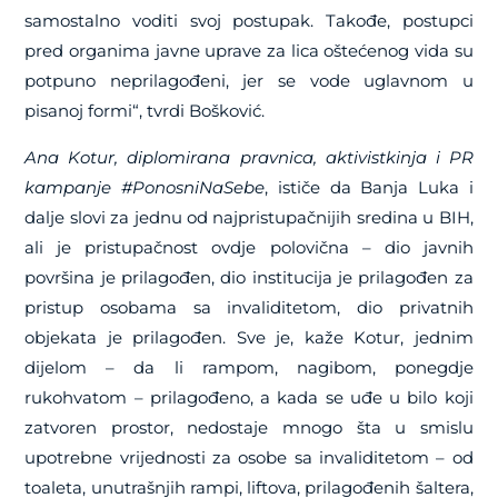
samostalno voditi svoj postupak. Takođe, postupci
pred organima javne uprave za lica oštećenog vida su
potpuno neprilagođeni, jer se vode uglavnom u
pisanoj formi“, tvrdi Bošković.
Ana Kotur, diplomirana pravnica, aktivistkinja i PR
kampanje #PonosniNaSebe
, ističe da Banja Luka i
dalje slovi za jednu od najpristupačnijih sredina u BIH,
ali je pristupačnost ovdje polovična – dio javnih
površina je prilagođen, dio institucija je prilagođen za
pristup osobama sa invaliditetom, dio privatnih
objekata je prilagođen. Sve je, kaže Kotur, jednim
dijelom – da li rampom, nagibom, ponegdje
rukohvatom – prilagođeno, a kada se uđe u bilo koji
zatvoren prostor, nedostaje mnogo šta u smislu
upotrebne vrijednosti za osobe sa invaliditetom – od
toaleta, unutrašnjih rampi, liftova, prilagođenih šaltera,