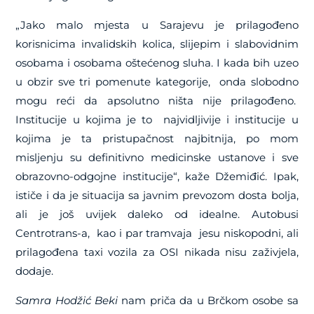
„Jako malo mjesta u Sarajevu je prilagođeno
korisnicima invalidskih kolica, slijepim i slabovidnim
osobama i osobama oštećenog sluha. I kada bih uzeo
u obzir sve tri pomenute kategorije, onda slobodno
mogu reći da apsolutno ništa nije prilagođeno.
Institucije u kojima je to najvidljivije i institucije u
kojima je ta pristupačnost najbitnija, po mom
misljenju su definitivno medicinske ustanove i sve
obrazovno-odgojne institucije“, kaže Džemiđić. Ipak,
ističe i da je situacija sa javnim prevozom dosta bolja,
ali je još uvijek daleko od idealne. Autobusi
Centrotrans-a, kao i par tramvaja jesu niskopodni, ali
prilagođena taxi vozila za OSI nikada nisu zaživjela,
dodaje.
Samra Hodžić Beki
nam priča da u Brčkom osobe sa