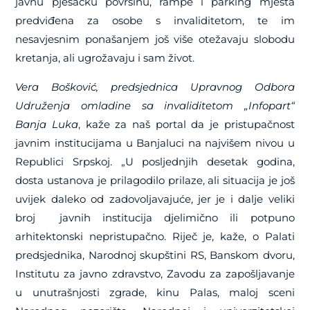
javnu pješačku površinu, rampe i parking mjesta
predviđena za osobe s invaliditetom, te im
nesavjesnim ponašanjem još više otežavaju slobodu
kretanja, ali ugrožavaju i sam život.
Vera Bošković, predsjednica Upravnog Odbora
Udruženja omladine sa invaliditetom „Infopart“
Banja Luka
, kaže za naš portal da je pristupačnost
javnim institucijama u Banjaluci na najvišem nivou u
Republici Srpskoj. „U posljednjih desetak godina,
dosta ustanova je prilagodilo prilaze, ali situacija je još
uvijek daleko od zadovoljavajuće, jer je i dalje veliki
broj javnih institucija djelimično ili potpuno
arhitektonski nepristupačno. Riječ je, kaže, o Palati
predsjednika, Narodnoj skupštini RS, Banskom dvoru,
Institutu za javno zdravstvo, Zavodu za zapošljavanje
u unutrašnjosti zgrade, kinu Palas, maloj sceni