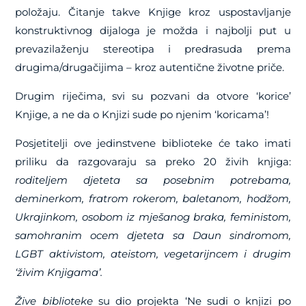
položaju.
Čitanje takve Knjige kroz uspostavljanje
konstruktivnog dijaloga je možda i najbolji put u
prevazilaženju stereotipa i predrasuda prema
drugima/drugačijima – kroz autentične životne priče.
Drugim riječima, svi su pozvani da otvore ‘korice’
Knjige, a ne da o Knjizi sude po njenim ‘koricama’!
Posjetitelji ove jedinstvene biblioteke će tako imati
priliku da razgovaraju sa preko 20 živih knjiga:
roditeljem djeteta sa posebnim potrebama,
deminerkom, fratrom rokerom, baletanom, hodžom,
Ukrajinkom, osobom iz mješanog braka, feministom,
samohranim ocem djeteta sa Daun sindromom,
LGBT aktivistom, ateistom, vegetarijncem i drugim
‘živim Knjigama’.
Žive biblioteke
su dio projekta ‘Ne sudi o knjizi po