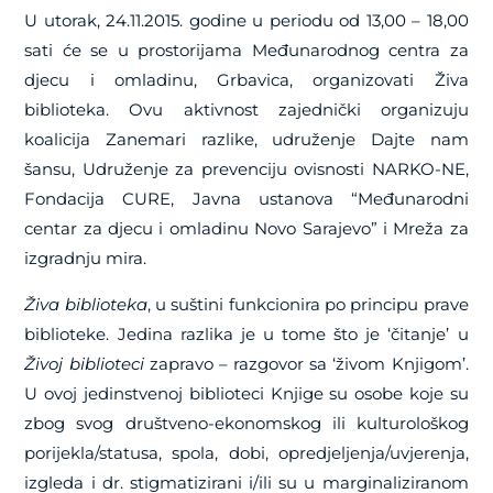
U utorak, 24.11.2015. godine u periodu od 13,00 – 18,00
sati će se u prostorijama Međunarodnog centra za
djecu i omladinu, Grbavica, organizovati Živa
biblioteka. Ovu aktivnost zajednički organizuju
koalicija Zanemari razlike, udruženje Dajte nam
šansu, Udruženje za prevenciju ovisnosti NARKO-NE,
Fondacija CURE, Javna ustanova “Međunarodni
centar za djecu i omladinu Novo Sarajevo” i Mreža za
izgradnju mira.
Živa biblioteka
, u suštini funkcionira po principu prave
biblioteke.
Jedina razlika je u tome što je ‘čitanje’ u
Živoj biblioteci
zapravo – razgovor
sa ‘živom Knjigom’.
U ovoj jedinstvenoj biblioteci Knjige su osobe koje su
zbog svog društveno-ekonomskog ili kulturološkog
porijekla/statusa, spola, dobi, opredjeljenja/uvjerenja,
izgleda i dr. stigmatizirani i/ili su u marginaliziranom