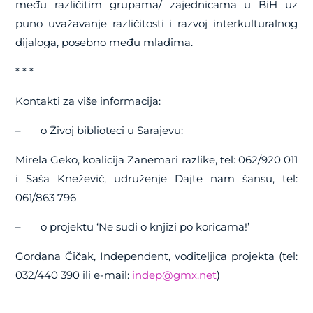
među različitim grupama/ zajednicama u BiH uz
puno uvažavanje različitosti i razvoj interkulturalnog
dijaloga, posebno među mladima.
* * *
Kontakti za više informacija:
–
o Živoj biblioteci u Sarajevu:
Mirela Geko, koalicija Zanemari razlike, tel: 062/920 011
i Saša Knežević, udruženje Dajte nam šansu, tel:
061/863 796
–
o projektu ‘Ne sudi o knjizi po koricama!’
Gordana Čičak, Independent, voditeljica projekta (tel:
032/440 390 ili e-mail:
indep@gmx.net
)