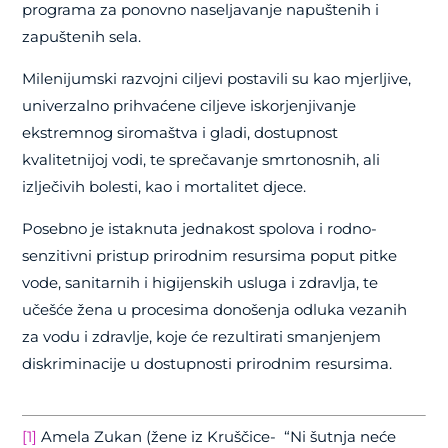
programa za ponovno naseljavanje napuštenih i
zapuštenih sela.
Milenijumski razvojni ciljevi postavili su kao mjerljive,
univerzalno prihvaćene ciljeve iskorjenjivanje
ekstremnog siromaštva i gladi, dostupnost
kvalitetnijoj vodi, te sprečavanje smrtonosnih, ali
izlječivih bolesti, kao i mortalitet djece.
Posebno je istaknuta jednakost spolova i rodno-
senzitivni pristup prirodnim resursima poput pitke
vode, sanitarnih i higijenskih usluga i zdravlja, te
učešće žena u procesima donošenja odluka vezanih
za vodu i zdravlje, koje će rezultirati smanjenjem
diskriminacije u dostupnosti prirodnim resursima.
[1]
Amela Zukan (žene iz Kruščice-
“Ni šutnja neće