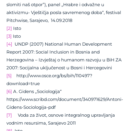
slomiti naš otpor”), panel „Hrabre i odvažne u
aktivizmu- Vještičja posla savremenog doba“, festival
Pitchwise, Sarajevo,
14.09.2018
[2]
Isto
[3]
Isto
[4]
UNDP (2007) National Human Development
Report 2007: Social Inclusion in Bosnia and
Herzegovina – Izvještaj o humanom razvoju u BiH ZA
2007: Socijalna uključenost u Bosni i Hercegovini
[5]
http://www.osce.org/bs/bih/110497?
download=true
[6]
A. Gidens „Sociologija“
https://www.scribd.com/document/340971629/Antoni-
Gidens-Sociologija-pdf
[7]
Voda za život, osnove integralnog upravljanja
vodnim resursima, Sarajevo 2011
[8]
Isto