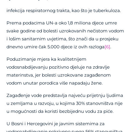
infekcija respiratornog trakta, kao što je tuberkuloza.
Prema podacima UN-a oko 1,8 miliona djece umre
svake godine od bolesti uzrokovanih nečistom vodom
i lošim sanitarnim uvjetima, što znači da u prosjeku
dnevno umire čak 5.000 djece iz ovih razloga
[6]
.
Poduzimanje mjera ka kvalitetnijem
vodosnabdijevanju pozitivno djeluje na zdravlje
materinstva, jer bolesti uzrokovane zagađenom
vodom unutar porodica više napadaju žene.
Zagađenje vode predstavlja najveću prijetnju ljudima
u zemljama u razvoju, u kojima 30% stanovništva nije
u mogućnosti da koristi bezbijednu vodu za piće.
U Bosni i Hercegovini je javnim sistemima za
vodosnabdijevanje pokriveno svega 56% stanovništva