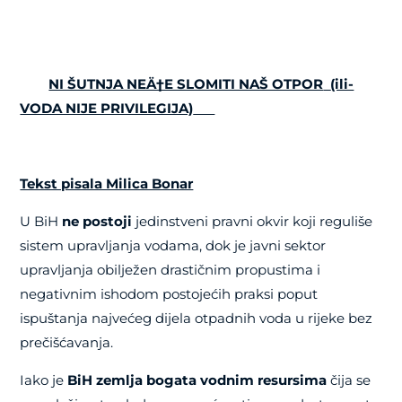
NI ŠUTNJA NEÄ†E SLOMITI NAŠ OTPOR
(ili-
VODA NIJE PRIVILEGIJA)
Tekst pisala Milica Bonar
U BiH
ne postoji
jedinstveni pravni okvir koji reguliše
sistem upravljanja vodama, dok je javni sektor
upravljanja obilježen drastičnim propustima i
negativnim ishodom postojećih praksi poput
ispuštanja najvećeg dijela otpadnih voda u rijeke bez
prečišćavanja.
Iako je
BiH zemlja bogata vodnim resursima
čija se