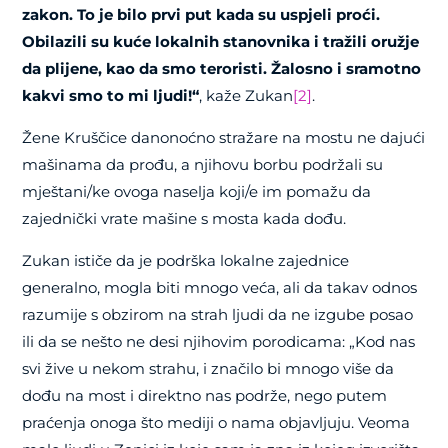
zakon. To je bilo prvi put kada su uspjeli proći.
Obilazili su kuće lokalnih stanovnika i tražili oružje
da plijene, kao da smo teroristi. Žalosno i sramotno
kakvi smo to mi ljudi!“
, kaže Zukan
[2]
.
Žene Kruščice danonoćno stražare na mostu ne dajući
mašinama da prođu, a njihovu borbu podržali su
mještani/ke ovoga naselja koji/e im pomažu da
zajednički vrate mašine s mosta kada dođu.
Zukan ističe da je podrška lokalne zajednice
generalno, mogla biti mnogo veća, ali da takav odnos
razumije s obzirom na strah ljudi da ne izgube posao
ili da se nešto ne desi njihovim porodicama: „Kod nas
svi žive u nekom strahu, i značilo bi mnogo više da
dođu na most i direktno nas podrže, nego putem
praćenja onoga što mediji o nama objavljuju. Veoma