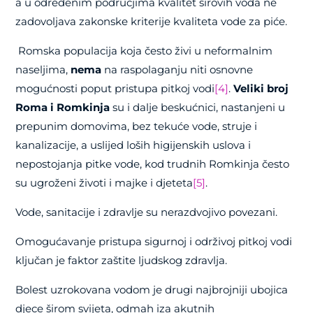
a u određenim područjima kvalitet sirovih voda ne
zadovoljava zakonske kriterije kvaliteta vode za piće.
Romska populacija koja često živi u neformalnim
naseljima,
nema
na raspolaganju niti osnovne
mogućnosti poput pristupa pitkoj vodi
[4]
.
Veliki broj
Roma i Romkinja
su i dalje beskućnici, nastanjeni u
prepunim domovima, bez tekuće vode, struje i
kanalizacije, a uslijed loših higijenskih uslova i
nepostojanja pitke vode, kod trudnih Romkinja često
su ugroženi životi i majke i djeteta
[5]
.
Vode, sanitacije i zdravlje su nerazdvojivo povezani.
Omogućavanje pristupa sigurnoj i održivoj pitkoj vodi
ključan je faktor zaštite ljudskog zdravlja.
Bolest uzrokovana vodom je drugi najbrojniji ubojica
djece širom svijeta, odmah iza akutnih