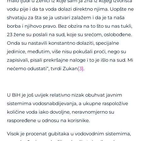
malo ljudi u Zenici iz koje sam ja zna iz kojeg izvorišta
vodu pije i da ta voda dolazi direktno njima. Uopšte ne
shvataju za šta se ja ustvari zalažem i da je ta naša
borba i njihovo pravo. Bez obzira na to što su nas tukli,
23 žene su poslali na sud, koje su srećom, oslobođene.
Onda su nastavili konstantno dolaziti, specijalne
jedinice, međutim, više nisu pokušali proći, nego su
zapisivali, pisali prekršajne naloge i to je išlo na sud. Mi
nećemo odustati“, tvrdi Zukan
[3]
.
U BiH je još uvijek relativno nizak obuhvat javnim
sistemima vodosnabdijevanja, a ukupne raspoložive
količine voda iako dovoljne, neravnomjerno su
raspoređene u odnosu na korisnike.
Visok je procenat gubitaka u vodovodnim sistemima,