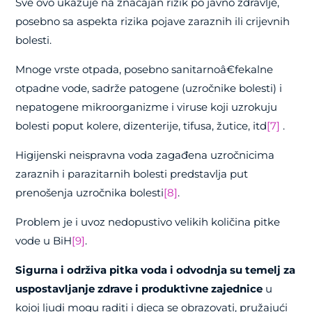
Sve ovo ukazuje na značajan rizik po javno zdravlje,
posebno sa aspekta rizika pojave zaraznih ili crijevnih
bolesti.
Mnoge vrste otpada, posebno sanitarnoâ€fekalne
otpadne vode, sadrže patogene (uzročnike bolesti) i
nepatogene mikroorganizme i viruse koji uzrokuju
bolesti poput kolere, dizenterije, tifusa, žutice, itd
[7]
.
Higijenski neispravna voda zagađena uzročnicima
zaraznih i parazitarnih bolesti predstavlja put
prenošenja uzročnika bolesti
[8]
.
Problem je i uvoz nedopustivo velikih količina pitke
vode u BiH
[9]
.
Sigurna i održiva pitka voda i odvodnja su temelj za
uspostavljanje zdrave i produktivne zajednice
u
kojoj ljudi mogu raditi i djeca se obrazovati, pružajući