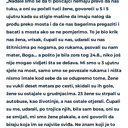
„Nadale smo se da ti policajci nemaju pravo da nas
tuku, a oni su počeli tući žene, govoreći u 5 i 5
ujutru kada su stigle mašine da imaju nalog da
prođu preko mosta i da će nas bagerima pregaziti i
bacati s mosta ako se ne pomjerimo. To je bio krik
nas žena, vrisak, čupali su nas, udarali su nas
štitnicima po nogama, po rukama, psovali su nam
mater, Boga… a pošto je bila zora tog 24.8., niko još
nije mogao vidjeti šta se dešava. Mi smo u 3 ujutru
sjele na most, samo smo se povezale rukama i ništa
nismo imale kod sebe da se odupremo tome. Žene
su vukli deset metara po cesti, skidali su ih gole,
žene su ostajale u grudnjacima. 23 žene su strpali u
autobuse, kao životinje, a nas ostale otjerali. Čupali
su me, udarali, po trojica njih, bila sam bosa, oni su
se smijali, mi smo žene plakale, a oni govorili da
biraju koja im se najviše sviđa. Ne znam koji je to