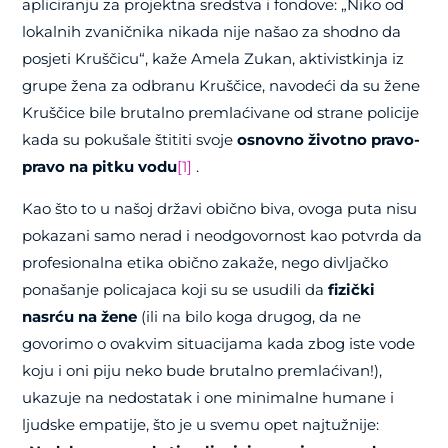
apliciranju za projektna sredstva i fondove: „Niko od
lokalnih zvaničnika nikada nije našao za shodno da
posjeti Kruščicu“, kaže Amela Zukan, aktivistkinja iz
grupe žena za odbranu Kruščice, navodeći da su žene
Kruščice bile brutalno premlaćivane od strane policije
kada su pokušale štititi svoje
osnovno životno pravo-
pravo na pitku vodu
[1]
.
Kao što to u našoj državi obično biva, ovoga puta nisu
pokazani samo nerad i neodgovornost kao potvrda da
profesionalna etika obično zakaže, nego divljačko
ponašanje policajaca koji su se usudili da
fizički
nasrću na žene
(ili na bilo koga drugog, da ne
govorimo o ovakvim situacijama kada zbog iste vode
koju i oni piju neko bude brutalno premlaćivan!),
ukazuje na nedostatak i one minimalne humane i
ljudske empatije, što je u svemu opet najtužnije: