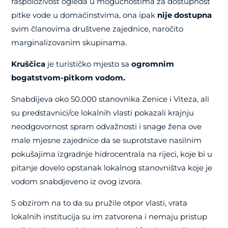
raspoloživost ogleda u mogućnostima za dostupnost
pitke vode u domaćinstvima, ona ipak
nije dostupna
svim članovima društvene zajednice, naročito
marginalizovanim skupinama.
Kruščica
je turističko mjesto sa
ogromnim
bogatstvom-pitkom vodom.
Snabdijeva oko 50.000 stanovnika Zenice i Viteza, ali
su predstavnici/ce lokalnih vlasti pokazali krajnju
neodgovornost spram odvažnosti i snage žena ove
male mjesne zajednice da se suprotstave nasilnim
pokušajima izgradnje hidrocentrala na rijeci, koje bi u
pitanje dovelo opstanak lokalnog stanovništva koje je
vodom snabdjeveno iz ovog izvora.
S obzirom na to da su pružile otpor vlasti, vrata
lokalnih institucija su im zatvorena i nemaju pristup