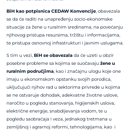
BiH kao potpisnica CEDAW Konvencije
, obavezala
se da će raditi na unapređenju socio-ekonomske
situacije za žene u ruralnim sredinama, na povećanju
njihovog pristupa resursima, tržištu i informacijama,
te pristupa osnovnoj infrastrukturi i javnim uslugama.
S tim u vezi,
BiH se obavezala
da će uzeti u obzir
posebne probleme sa kojima se suočavaju
žene u
ruralnim područjima
, kao i značajnu ulogu koje one
imaju u ekonomskom opstanku svojih porodica,
uključujući njihov rad u sektorima privrede u kojima
se ne ostvaruje dohodak, adekvatne životne uslove,
naročito u pogledu stanovanja, higijenskih uslova,
električne energije, snabdijevanja vodom, te u
pogledu saobraćaja i veza, jednakog tretmana u
zemljišnoj i agrarnoj reformi, tehnologijama, kao
i