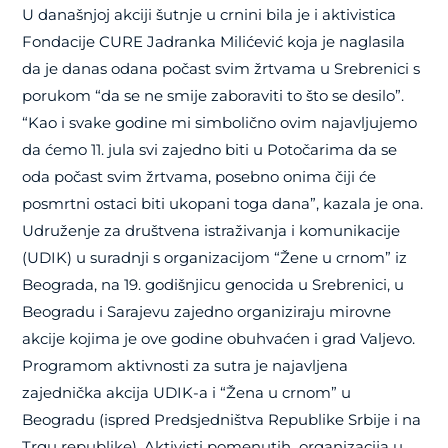
U današnjoj akciji šutnje u crnini bila je i aktivistica
Fondacije CURE Jadranka Milićević koja je naglasila
da je danas odana počast svim žrtvama u Srebrenici s
porukom “da se ne smije zaboraviti to što se desilo”.
“Kao i svake godine mi simbolično ovim najavljujemo
da ćemo 11. jula svi zajedno biti u Potočarima da se
oda počast svim žrtvama, posebno onima čiji će
posmrtni ostaci biti ukopani toga dana”, kazala je ona.
Udruženje za društvena istraživanja i komunikacije
(UDIK) u suradnji s organizacijom “Žene u crnom” iz
Beograda, na 19. godišnjicu genocida u Srebrenici, u
Beogradu i Sarajevu zajedno organiziraju mirovne
akcije kojima je ove godine obuhvaćen i grad Valjevo.
Programom aktivnosti za sutra je najavljena
zajednička akcija UDIK-a i “Žena u crnom” u
Beogradu (ispred Predsjedništva Republike Srbije i na
Trgu republike). Aktivisti pomenutih organizacija u