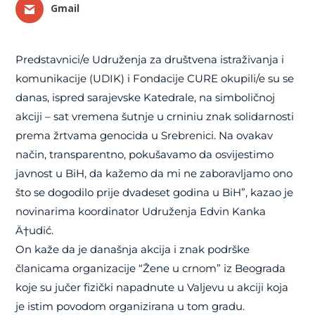
Gmail
Predstavnici/e Udruženja za društvena istraživanja i
komunikacije (UDIK) i Fondacije CURE okupili/e su se
danas, ispred sarajevske Katedrale, na simboličnoj
akciji – sat vremena šutnje u crniniu znak solidarnosti
prema žrtvama genocida u Srebrenici. Na ovakav
način, transparentno, pokušavamo da osvijestimo
javnost u BiH, da kažemo da mi ne zaboravljamo ono
što se dogodilo prije dvadeset godina u BiH”, kazao je
novinarima koordinator Udruženja Edvin Kanka
Ä†udić.
On kaže da je današnja akcija i znak podrške
članicama organizacije “Žene u crnom” iz Beograda
koje su jučer fizički napadnute u Valjevu u akciji koja
je istim povodom organizirana u tom gradu.