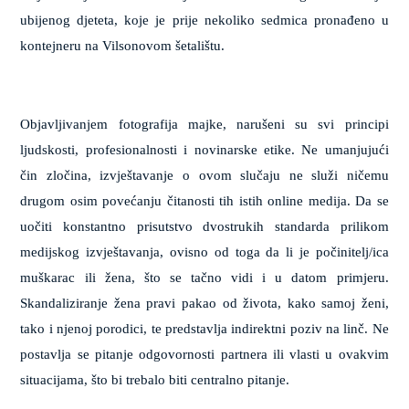
ubijenog djeteta, koje je prije nekoliko sedmica pronađeno u
kontejneru na Vilsonovom šetalištu.
Objavljivanje
m
fotografija majke
,
narušeni su svi principi
ljudskosti, profesionalnosti i novinarske etike. Ne
umanjujući
čin zločina, izvještavanje
o
ovom slučaju ne služi ničemu
drugom osim povećanj
u
čitanosti tih istih online medija. Da se
uočiti konstantno prisu
t
stvo dvostrukih standarda prilikom
medijskog izvještavanja
,
ovisno od toga da li je počinitelj/
i
ca
muškarac ili žena, što se tačno vidi i u datom primjeru.
Skandaliziranje žena pravi pakao od života, kako samoj ženi,
tako i njenoj porodici, te predstavlja indirektni poziv na linč. Ne
postavlja se pitanje odgovornosti partnera ili vlasti u ovakvim
situacijama, što bi trebalo biti centralno pitanje.