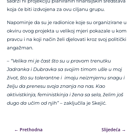
sadrži ni projekciju planiranih finansijskih sredstava
koja će biti izdvojena za ovu ciljanu grupu.
Napominje da su je radionice koje su organizirane u
okviru ovog projekta u velikoj mjeri pokazale u kom
pravcu i na koji način želi djelovati kroz svoj politički
angažman.
–
“Velika mi je čast što su u pravom trenutku
Jadranka i Dubravka sa svojim timom ušle u moj
život, što su tolerantne i imaju neizmjernu snagu i
želju da prenesu svoja znanja na nas. Kao
aktivistkinja, feministkinja i žena sa sela, želim još
dugo da učim od njih”
– zaključila je Skejić.
←
Prethodna
Slijedeća
→