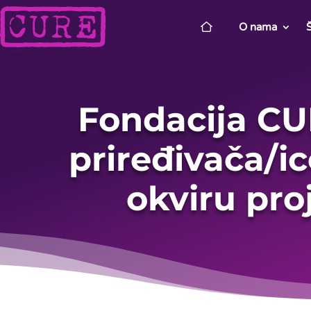
O nama
Fondacija CU
priređivača/ic
okviru pro