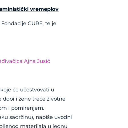
Feministički vremeplov
Fondacije CURE, te je
eđivačica Ajna Jusić
 koje će učestvovati u
e dobi i žene treće životne
mom i pomirenjem.
nsku sadržinu), napiše uvodni
pljenog materijala u jednu