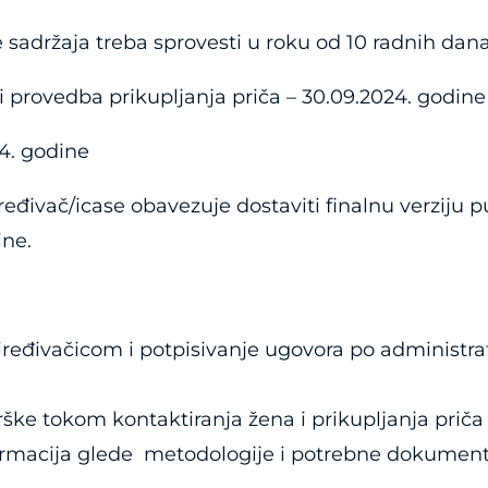
e sadržaja treba sprovesti u roku od 10 radnih dana
i provedba prikupljanja priča – 30.09.2024. godine
24. godine
ređivač/icase obavezuje dostaviti finalnu verziju 
ine.
iređivačicom i potpisivanje ugovora po administ
rške tokom kontaktiranja žena i prikupljanja priča
ormacija glede metodologije i potrebne dokument