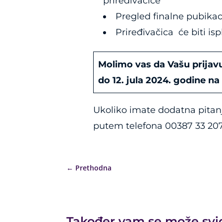
priređivačice
Pregled finalne pubikac
Priređivačica će biti is
Molimo vas da Vašu prijav
do 12. jula 2024. godine na
Ukoliko imate dodatna pitanj
putem telefona 00387 33 207
←
Prethodna
Također vam se može svi