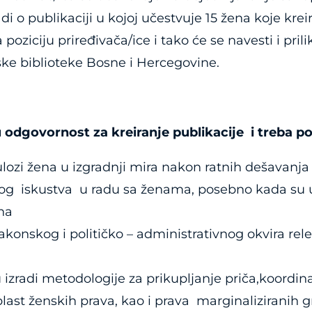
i o publikaciji u kojoj učestvuje 15 žena koje kreir
 poziciju priređivača/ice i tako će se navesti i pri
ske biblioteke Bosne i Hercegovine.
u odgovornost za kreiranje publikacije i treba po
lozi žena u izgradnji mira nakon ratnih dešavanja
og iskustva u radu sa ženama, posebno kada su u
na
onskog i političko – administrativnog okvira rel
izradi metodologije za prikupljanje priča,koordinac
blast ženskih prava, kao i prava marginaliziranih 