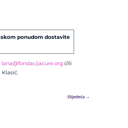
sijskom ponudom dostavite
l
lana@fondacijacure.org
i/ili
Klasić.
Slijedeća
→