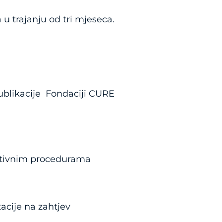
 u trajanju od tri mjeseca.
publikacije Fondaciji CURE
rativnim procedurama
acije na zahtjev