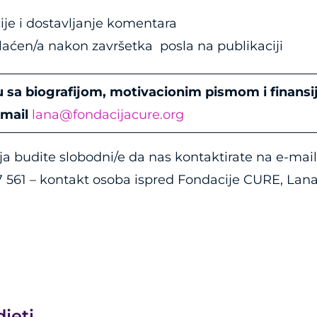
ije i dostavljanje komentara
plaćen/a nakon završetka posla na publikaciji
u sa biografijom, motivacionim pismom i finan
 mail
lana@fondacijacure.org
a budite slobodni/e da nas kontaktirate na e-mai
 561 – kontakt osoba ispred Fondacije CURE, Lana 
djeti…