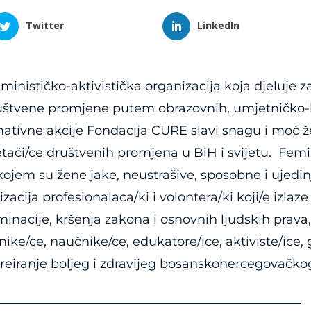
Twitter
LinkedIn
eminističko-aktivistička organizacija koja djeluje 
ruštvene promjene putem obrazovnih, umjetničko-ku
ativne akcije Fondacija CURE slavi snagu i moć že
tači/ce društvenih promjena u BiH i svijetu. Femin
ojem su žene jake, neustrašive, sposobne i ujedi
zacija profesionalaca/ki i volontera/ki koji/e izlaz
riminacije, kršenja zakona i osnovnih ljudskih prav
tnike/ce, naučnike/ce, edukatore/ice, aktiviste/ice,
kreiranje boljeg i zdravijeg bosanskohercegovačko
_________________________________________________