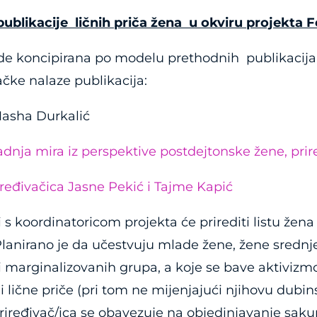
publikacije ličnih priča žena u okviru projekta 
de koncipirana po modelu prethodnih publikacija 
vačke nalaze publikacija:
Masha Durkalić
dnja mira iz perspektive postdejtonske žene, prir
iređivačica Jasne Pekić i Tajme Kapić
 s koordinatoricom projekta će prirediti listu žena
. Planirano je da učestvuju mlade žene, žene srednj
i marginalizovanih grupa, a koje se bave aktiviz
i lične priče (pri tom ne mijenjajući njihovu dubi
riređivač/ica se obavezuje na objedinjavanje saku