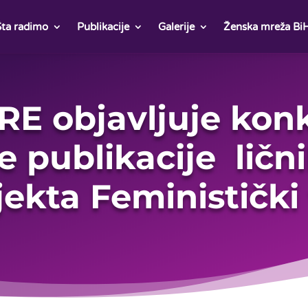
Šta radimo
Publikacije
Galerije
Ženska mreža Bi
RE objavljuje konk
e publikacije ličn
jekta Feminističk