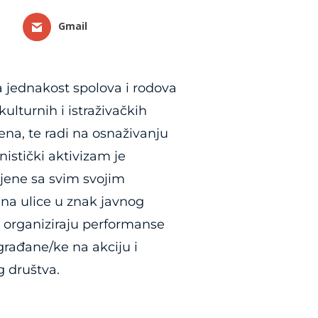
Gmail
za jednakost spolova i rodova
lturnih i istraživačkih
na, te radi na osnaživanju
istički aktivizam je
njene sa svim svojim
e na ulice u znak javnog
a, organiziraju performanse
 građane/ke na akciju i
g društva.