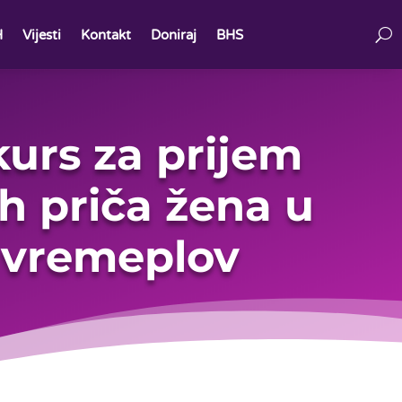
H
Vijesti
Kontakt
Doniraj
BHS
urs za prijem
ih priča žena u
i vremeplov