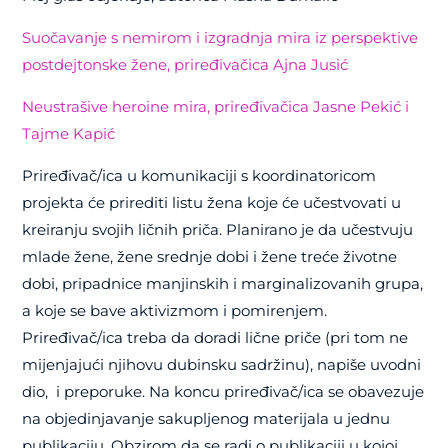
Suočavanje s nemirom i izgradnja mira iz perspektive
postdejtonske žene, priređivačica Ajna Jusić
Neustrašive heroine mira, priređivačica Jasne Pekić i
Tajme Kapić
Priređivač/ica u komunikaciji s koordinatoricom
projekta će prirediti listu žena koje će učestvovati u
kreiranju svojih ličnih priča. Planirano je da učestvuju
mlade žene, žene srednje dobi i žene treće životne
dobi, pripadnice manjinskih i marginalizovanih grupa,
a koje se bave aktivizmom i pomirenjem.
Priređivač/ica treba da doradi lične priče (pri tom ne
mijenjajući njihovu dubinsku sadržinu), napiše uvodni
dio, i preporuke. Na koncu priređivač/ica se obavezuje
na objedinjavanje sakupljenog materijala u jednu
publikaciju. Obzirom da se radi o publikaciji u kojoj