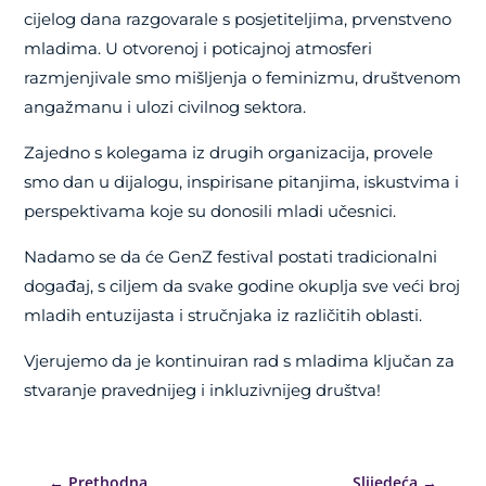
cijelog dana razgovarale s posjetiteljima, prvenstveno
mladima. U otvorenoj i poticajnoj atmosferi
razmjenjivale smo mišljenja o feminizmu, društvenom
angažmanu i ulozi civilnog sektora.
Zajedno s kolegama iz drugih organizacija, provele
smo dan u dijalogu, inspirisane pitanjima, iskustvima i
perspektivama koje su donosili mladi učesnici.
Nadamo se da će GenZ festival postati tradicionalni
događaj, s ciljem da svake godine okuplja sve veći broj
mladih entuzijasta i stručnjaka iz različitih oblasti.
Vjerujemo da je kontinuiran rad s mladima ključan za
stvaranje pravednijeg i inkluzivnijeg društva!
←
Prethodna
Slijedeća
→