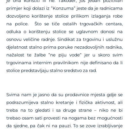
je ona koristiti ili ne. Također, još jedan pozitivan
primjer koji dolazi iz ”Konzuma” jeste da je radnicama
dozvoljeno korištenje stolice prilikom izlaganja robe
na police. Što se tiče ostalih trgovačkih centara,
odluka o korištenju stolice se uglavnom donosi na
osnovu veličine radnje. Sindikat za trgovinu i uslužnu
djelatnost stalno prima poruke nezadovoljnih radnika,
nažalost te žalbe ”ne piju vode” jer u skoro svim
trgovinama internim pravilnikom nije definisano da li
stolice predstavljaju stalno sredstvo za rad.
Svima nam je jasno da su prodavnice mjesta gdje se
podrazumijeva stalno kretanje i fizička aktivnost, ali
treba na to gledati i sa druge strane – niko ne bi
trebao osam sati provesti na nogama bez mogućnosti
da sjedne, pa čak ni na pauzi. To se zove izrabljivanje