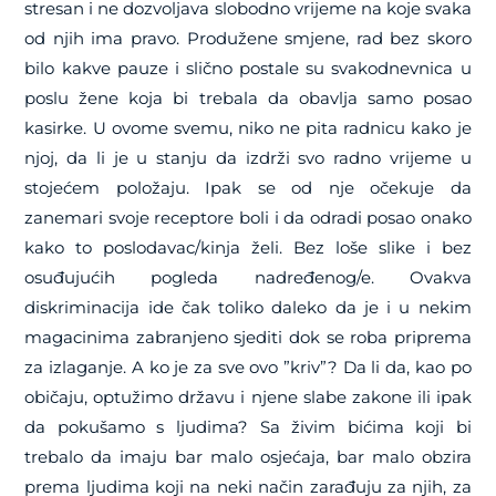
stresan i ne dozvoljava slobodno vrijeme na koje svaka
od njih ima pravo. Produžene smjene, rad bez skoro
bilo kakve pauze i slično postale su svakodnevnica u
poslu žene koja bi trebala da obavlja samo posao
kasirke. U ovome svemu, niko ne pita radnicu kako je
njoj, da li je u stanju da izdrži svo radno vrijeme u
stojećem položaju. Ipak se od nje očekuje da
zanemari svoje receptore boli i da odradi posao onako
kako to poslodavac/kinja želi. Bez loše slike i bez
osuđujućih pogleda nadređenog/e. Ovakva
diskriminacija ide čak toliko daleko da je i u nekim
magacinima zabranjeno sjediti dok se roba priprema
za izlaganje. A ko je za sve ovo ”kriv”? Da li da, kao po
običaju, optužimo državu i njene slabe zakone ili ipak
da pokušamo s ljudima? Sa živim bićima koji bi
trebalo da imaju bar malo osjećaja, bar malo obzira
prema ljudima koji na neki način zarađuju za njih, za