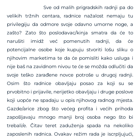
Sve od malih prigradskih radnji pa do
velikih tržnih centara, radnice nažalost nemaju tu
privilegiju da odmore svoje odavno umorne noge, a
zašto? Zato što poslodavac/kinja smatra da će to
narušiti imidž već pomenutih radnji, da će
potencijalne osobe koje kupuju stvoriti lošu sliku o
njihovim marketima te da će pomisliti kako usluga i
nije baš na zavidnom nivou te će se možda odlučiti da
svoje teško zarađene novce potroše u drugoj radnji.
Osim što radnice obavljaju posao za koji su se
prvobitno i prijavile, nerijetko obavljaju i druge poslove
koji uopće ne spadaju u opis njihovog radnog mjesta.
Gazde/arice zbog što većeg profita i većih prihoda
zapošljavaju mnogo manji broj osoba nego što bi
trebali/e. Čitav teret zaduženja spada na nekoliko
zaposlenih radnica. Ovakav režim rada je iscrpljujući,