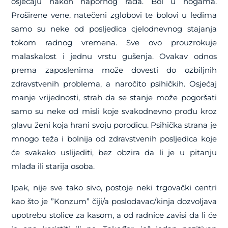
osjećaju nakon napornog rada. Bol u nogama.
Proširene vene, natečeni zglobovi te bolovi u leđima
samo su neke od posljedica cjelodnevnog stajanja
tokom radnog vremena. Sve ovo prouzrokuje
malaskalost i jednu vrstu gušenja. Ovakav odnos
prema zaposlenima može dovesti do ozbiljnih
zdravstvenih problema, a naročito psihičkih. Osjećaj
manje vrijednosti, strah da se stanje može pogoršati
samo su neke od misli koje svakodnevno prođu kroz
glavu ženi koja hrani svoju porodicu. Psihička strana je
mnogo teža i bolnija od zdravstvenih posljedica koje
će svakako uslijediti, bez obzira da li je u pitanju
mlađa ili starija osoba.
Ipak, nije sve tako sivo, postoje neki trgovački centri
kao što je ”Konzum” čiji/a poslodavac/kinja dozvoljava
upotrebu stolice za kasom, a od radnice zavisi da li će