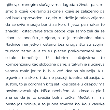
njihov, u mnogim slučajevima, lagodan život. Ipak, mi
smo ti koji/e kreiramo zakone i koji/e se zalažemo da
oni budu sprovedeni u djelo. Ali došlo je takvo vrijeme
da se svi/e moraju boriti za koru hljeba pa makar to
značilo i oštećivanje treće osobe koja samo želi da se
izbori za ono što je njeno, a to je minimalna plata.
Radnice nerijetko i ostanu bez onoga što su svojim
trudom zaradile, a to su plaćen prekovremeni rad i
ostale beneficije. U dobrim slučajevima to
kompenziraju kao slobodne dane, a takvih je slučajeva
veoma malo jer to bi bila već idealna situacija. A u
trgovinama skoro i da ne postoji idealna situacija. U
suštini, to je ogroman broj sati koji ostaje u džepovima
poslodavaca/kinja. Ništa neobično. Ali, dosta o plati,
zna se da je to svačija bolna tačka. Međutim, ima
nešto još bolnije, a to je ona stvarna bol koju kasirke