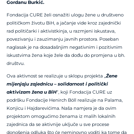
Gordanu Burkić.
Fondacija CURE želi osnažiti ulogu žene u društveno
političkom životu BiH, a jačanje vide kroz zajednički
rad političarki i aktivistkinja, u razmjeni iskustava,
povezivanju i zauzimanju javnih prostora. Poseban
naglasak je na dosadašnjim negativnim i pozitivnim
iskustvima žena koje žele da dođu do promjena u bh.
društvu.
Ova aktivnost se realizuje u sklopu projekta
„
Žene
mijenjaju zajednicu – solidarnost i politički
aktivizam žena u BiH
“, koji Fondacija CURE uz
podršku Fondacije Henirch Böll realizuje na Palama,
Konjicu i Hajdarevićima.
Naša namjera je da ovim
projektom omogućimo ženama iz malih lokalnih
zajednica da se aktivnije uključe u sve procese
donošenja odluka što će neminovno voditi ka tome da