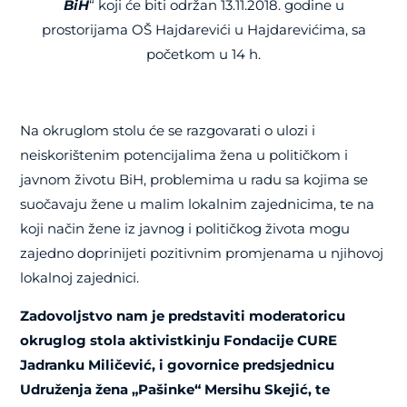
BiH
“ koji će biti održan 13.11.2018. godine u
prostorijama OŠ Hajdarevići u Hajdarevićima, sa
početkom u 14 h.
Na okruglom stolu će se razgovarati
o ulozi i
neiskorištenim potencijalima žena u političkom i
javnom životu BiH,
problemima u radu sa kojima se
suočavaju žene u malim lokalnim zajednicima, te na
koji način žene iz javnog i političkog života mogu
zajedno doprinijeti pozitivnim promjenama u njihovoj
lokalnoj zajednici.
Zadovoljstvo nam je predstaviti moderatoricu
okruglog stola aktivistkinju Fondacije CURE
Jadranku Miličević, i govornice predsjednicu
Udruženja žena „Pašinke“ Mersihu Skejić, te