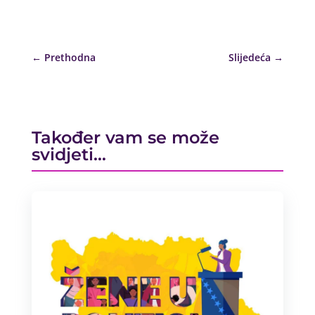
←
Prethodna
Slijedeća
→
Također vam se može
svidjeti…