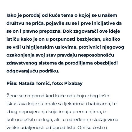
Iako je porođaj od kuće tema o kojoj se u našem
društvu ne priča, pojavile su se i prve inicijative da
se on i pravno prepozna. Dok zagovarači ove ideje
ističu kako je on u potpunosti bezbjedan, ukoliko
se vrši u higijenskim uslovima, protivnici njegovog
ozakonjenja svoj stav pravdaju nesposobnošću
zdravstvenog sistema da porodiljama obezbijedi
odgovarajuću podršku.
Piše: Nataša Tomić, foto: Pixabay
Žene se na porod kod kuće odlučuju zbog loših
iskustava koje su imale sa ljekarima i babicama, te
zbog nepovjerenja koje imaju prema njima, iz
kulturoloških razloga, ali i u određenim slučajevima
velike udaljenosti od porodilišta. Oni su česti u