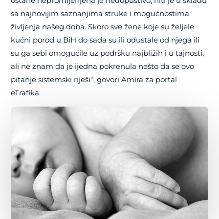
ostane nepromijenjena je nedopustivo, niti je u skladu
sa najnovijim saznanjima struke i mogućnostima
življenja našeg doba. Skoro sve žene koje su željele
kućni porod u BiH do sada su ili odustale od njega ili
su ga sebi omogućile uz podršku najbližih i u tajnosti,
ali ne znam da je ijedna pokrenula nešto da se ovo
pitanje sistemski riješi“, govori Amira za portal
eTrafika.