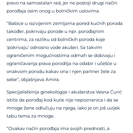
pravo na samostalan rad, jer ne postoji drugi način
porođaja osim onog u bolničkim uslovima.
“Babice u razvijenim zemljama pored kućnih poroda
također, pokrivaju porode u npr. porođajnim
centrima, za razliku od bolničkih poroda koje
‘pokrivaju’ odnosno vode akušeri. Sa takvim
ograničenim mogućnostima odmah se dobivaju i
ograničavanja prava porodilja na odabir i učešće u
onakvom porodu kakav ona i njen partner žele za
sebe”, objašnjava Amira.
Specijalistkinja ginekologije i akušerstva Vesna Ćurić
ističe da porođaj kod kuće nije nepoznanica i da se
mnoge žene odlučuju na njega, iako je on još uvijek
tabu tema za mnoge.
“Ovakav način porođaja ima svojih prednosti, a