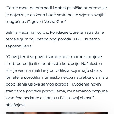
“Tome mora da prethodi i dobra psihička priprema jer
je najvažnije da žena bude smirena, te svjesna svojih
mogućnosti”, govori Vesna Ćurić.
Selma Hadžihalilović iz Fondacije Cure, smatra da je
tema sigurnog i bezbolnog poroda u BiH izuzetno
zapostavljena.
“O ovoj temi se govori samo kada imamo slučajeve
smrti porodilja ili u kontekstu korupcije. Nažalost, u
BiH je veoma mali broj porodilišta koji imaju status
‘prijatelja porodilja’ i umjesto nekog napretka u smislu
poboljšanja uslova samog poroda i uvođenja novih
standarda podrške porodiljama, mi nemamo potpune
zvanične podatke o stanju u BiH u ovoj oblasti”,
objašnjava.