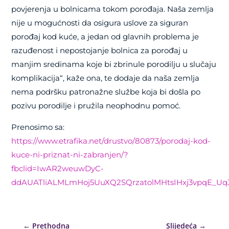
povjerenja u bolnicama tokom porođaja. Naša zemlja
nije u mogućnosti da osigura uslove za siguran
porođaj kod kuće, a jedan od glavnih problema je
razuđenost i nepostojanje bolnica za porođaj u
manjim sredinama koje bi zbrinule porodilju u slučaju
komplikacija“, kaže ona, te dodaje da naša zemlja
nema podršku patronažne službe koja bi došla po
pozivu porodilje i pružila neophodnu pomoć.
Prenosimo sa:
https://www.etrafika.net/drustvo/80873/porodaj-kod-
kuce-ni-priznat-ni-zabranjen/?
fbclid=IwAR2weuwDyC-
ddAUATliALMLmHoj5UuXQ2SQrzatolMHtsIHxj3vpqE_Uq
←
Prethodna
Slijedeća
→