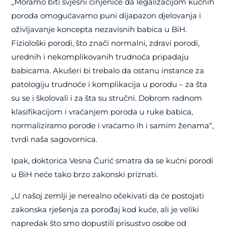
„Moramo biti svjesni činjenice da legalizacijom kućnih
poroda omogućavamo puni dijapazon djelovanja i
oživljavanje koncepta nezavisnih babica u BiH.
Fiziološki porodi, što znači normalni, zdravi porodi,
urednih i nekomplikovanih trudnoća pripadaju
babicama. Akušeri bi trebalo da ostanu instance za
patologiju trudnoće i komplikacija u porodu – za šta
su se i školovali i za šta su stručni. Dobrom radnom
klasifikacijom i vraćanjem poroda u ruke babica,
normaliziramo porode i vraćamo ih i samim ženama“,
tvrdi naša sagovornica.
Ipak, doktorica Vesna Ćurić smatra da se kućni porodi
u BiH neće tako brzo zakonski priznati.
„U našoj zemlji je nerealno očekivati da će postojati
zakonska rješenja za porođaj kod kuće, ali je veliki
napredak što smo dopustili prisustvo osobe od