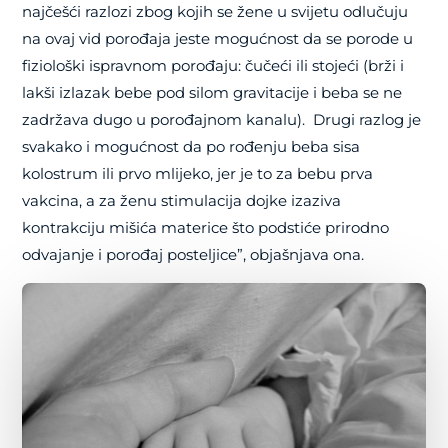
najčešći razlozi zbog kojih se žene u svijetu odlučuju
na ovaj vid porođaja jeste mogućnost da se porode u
fiziološki ispravnom porođaju: čučeći ili stojeći (brži i
lakši izlazak bebe pod silom gravitacije i beba se ne
zadržava dugo u porođajnom kanalu). Drugi razlog je
svakako i mogućnost da po rođenju beba sisa
kolostrum ili prvo mlijeko, jer je to za bebu prva
vakcina, a za ženu stimulacija dojke izaziva
kontrakciju mišića materice što podstiće prirodno
odvajanje i porođaj posteljice”, objašnjava ona.