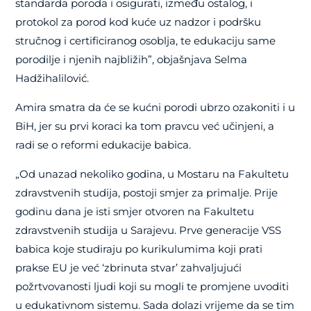
standarda poroda i osigurati, između ostalog, i
protokol za porod kod kuće uz nadzor i podršku
stručnog i certificiranog osoblja, te edukaciju same
porodilje i njenih najbližih”, objašnjava Selma
Hadžihalilović.
Amira smatra da će se kućni porodi ubrzo ozakoniti i u
BiH, jer su prvi koraci ka tom pravcu već učinjeni, a
radi se o reformi edukacije babica.
„Od unazad nekoliko godina, u Mostaru na Fakultetu
zdravstvenih studija, postoji smjer za primalje. Prije
godinu dana je isti smjer otvoren na Fakultetu
zdravstvenih studija u Sarajevu. Prve generacije VSS
babica koje studiraju po kurikulumima koji prati
prakse EU je već ‘zbrinuta stvar’ zahvaljujući
požrtvovanosti ljudi koji su mogli te promjene uvoditi
u edukativnom sistemu. Sada dolazi vrijeme da se tim