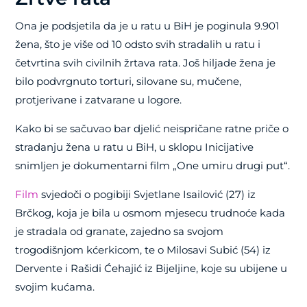
Ona je podsjetila da je u ratu u BiH je poginula 9.901
žena, što je više od 10 odsto svih stradalih u ratu i
četvrtina svih civilnih žrtava rata. Još hiljade žena je
bilo podvrgnuto torturi, silovane su, mučene,
protjerivane i zatvarane u logore.
Kako bi se sačuvao bar djelić neispričane ratne priče o
stradanju žena u ratu u BiH, u sklopu Inicijative
snimljen je dokumentarni film „One umiru drugi put“.
Film
svjedoči o pogibiji Svjetlane Isailović (27) iz
Brčkog, koja je bila u osmom mjesecu trudnoće kada
je stradala od granate, zajedno sa svojom
trogodišnjom kćerkicom, te o Milosavi Subić (54) iz
Dervente i Rašidi Ćehajić iz Bijeljine, koje su ubijene u
svojim kućama.