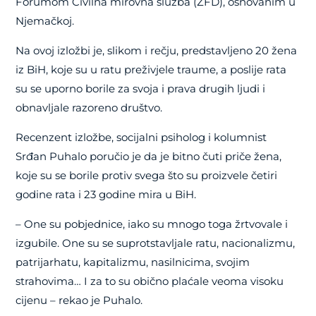
Forumom Civilna mirovna služba (ZFD), osnovanim u
Njemačkoj.
Na ovoj izložbi je, slikom i rečju, predstavljeno 20 žena
iz BiH, koje su u ratu preživjele traume, a poslije rata
su se uporno borile za svoja i prava drugih ljudi i
obnavljale razoreno društvo.
Recenzent izložbe, socijalni psiholog i kolumnist
Srđan Puhalo poručio je da je bitno čuti priče žena,
koje su se borile protiv svega što su proizvele četiri
godine rata i 23 godine mira u BiH.
– One su pobjednice, iako su mnogo toga žrtvovale i
izgubile. One su se suprotstavljale ratu, nacionalizmu,
patrijarhatu, kapitalizmu, nasilnicima, svojim
strahovima… I za to su obično plaćale veoma visoku
cijenu – rekao je Puhalo.