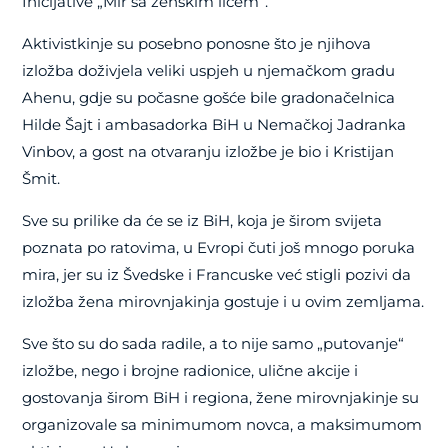
Inicijative „Mir sa ženskim licem“.
Aktivistkinje su posebno ponosne što je njihova
izložba doživjela veliki uspjeh u njemačkom gradu
Ahenu, gdje su počasne gošće bile gradonačelnica
Hilde Šajt i ambasadorka BiH u Nemačkoj Jadranka
Vinbov, a gost na otvaranju izložbe je bio i Kristijan
Šmit.
Sve su prilike da će se iz BiH, koja je širom svijeta
poznata po ratovima, u Evropi čuti još mnogo poruka
mira, jer su iz Švedske i Francuske već stigli pozivi da
izložba žena mirovnjakinja gostuje i u ovim zemljama.
Sve što su do sada radile, a to nije samo „putovanje“
izložbe, nego i brojne radionice, ulične akcije i
gostovanja širom BiH i regiona, žene mirovnjakinje su
organizovale sa minimumom novca, a maksimumom