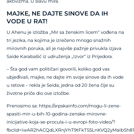
aktivizma. U slavu mira.
MAJKE, NE DAJTE SINOVE DA IH
VODE U RAT!
U Ahenu je izložba „Mir sa ženskim licem“ vođena na
tri jezika, na kojima je izrečeno mnogo snažnih
mirovnih poruka, ali je najviše pažnje privukla izjava
Saide Karabašić iz udruženja „Izvor“ iz Prijedora.
– Šta god vam političari govorili, koliko god vas
ubjeđivali, majke, ne dajte im svoje sinove da ih vode
u ratove – rekla je Seida, jedna od 20 žena čije su
životne priče dio ove izložbe.
Prenosimo sa: https://srpskainfo.com/mogu-li-zene-
spasiti-mir-u-bih-10-godina-zenske-mirovne-
inicijative-koja-se-procula-i-u-evropi-foto-video/?
fbclid=IwAR2hACQdLXRnjYhT9tFkTS5LnKVQ2yMaIbSh8