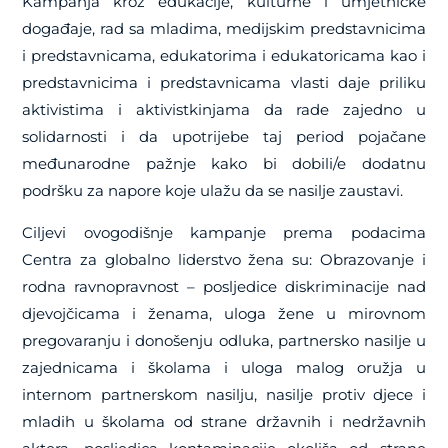
Kampanja kroz
edukacije, kulturne i umjetničke
događaje, rad sa mladima, medijskim predstavnicima
i predstavnicama, edukatorima i edukatoricama kao i
predstavnicima i predstavnicama vlasti
daje priliku
aktivistima i aktivistkinjama da rade zajedno u
solidarnosti i da upotrijebe taj period pojačane
međunarodne pažnje kako bi dobili/e dodatnu
podršku za napore koje ulažu da se nasilje zaustavi.
Ciljevi ovogodišnje kampanje prema podacima
Centra za globalno liderstvo žena su: Obrazovanje i
rodna ravnopravnost – posljedice diskriminacije nad
djevojčicama i ženama, uloga žene u mirovnom
pregovaranju i donošenju odluka, partnersko nasilje u
zajednicama i školama i uloga malog oružja u
internom partnerskom nasilju, nasilje protiv djece i
mladih u školama od strane državnih i nedržavnih