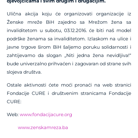
djevojčicama i svim drugim i drugačijim.
Ulična akcija koju će organizovati organizacije iz
Ženske mreže BiH zajedno sa Mrežom žena sa
invaliditetom u subotu, 03.12.2016. će biti naš model
podrške ženama sa invaliditetom. Izlaskom na ulice i
javne trgove širom BiH šaljemo poruku solidarnosti i
zahtijevamo da slogan „Niti jedna žena nevidljiva!“
bude univerzalno prihvaćen i zagovaran od strane svih
slojeva društva.
Ostale aktivnosti ćete moći pronaći na web stranici
Fondacije CURE i društvenim stranicama Fondacije
CURE:
Web:
www.fondacijacure.org
www.zenskamreza.ba