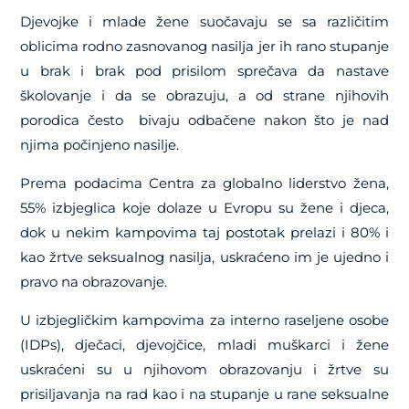
Djevojke i mlade žene suočavaju se sa različitim
oblicima rodno zasnovanog nasilja jer ih rano stupanje
u brak i brak pod prisilom sprečava da nastave
školovanje i da se obrazuju, a od strane njihovih
porodica često bivaju odbačene nakon što je nad
njima počinjeno nasilje.
Prema podacima Centra za globalno liderstvo žena,
55% izbjeglica koje dolaze u Evropu su žene i djeca,
dok u nekim kampovima taj postotak prelazi i 80% i
kao žrtve seksualnog nasilja, uskraćeno im je ujedno i
pravo na obrazovanje.
U izbjegličkim kampovima za interno raseljene osobe
(IDPs), dječaci, djevojčice, mladi muškarci i žene
uskraćeni su u njihovom obrazovanju i žrtve su
prisiljavanja na rad kao i na stupanje u rane seksualne