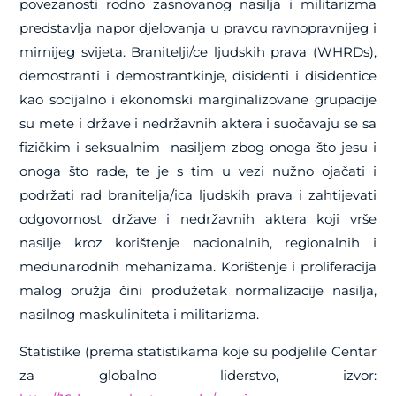
povezanosti rodno zasnovanog nasilja i militarizma
predstavlja napor djelovanja u pravcu ravnopravnijeg i
mirnijeg svijeta. Branitelji/ce ljudskih prava (WHRDs),
demostranti i demostrantkinje, disidenti i disidentice
kao socijalno i ekonomski marginalizovane grupacije
su mete i države i nedržavnih aktera i suočavaju se sa
fizičkim i seksualnim nasiljem zbog onoga što jesu i
onoga što rade, te je s tim u vezi nužno ojačati i
podržati rad branitelja/ica ljudskih prava i zahtijevati
odgovornost države i nedržavnih aktera koji vrše
nasilje kroz korištenje nacionalnih, regionalnih i
međunarodnih mehanizama. Korištenje i proliferacija
malog oružja čini produžetak normalizacije nasilja,
nasilnog maskuliniteta i militarizma.
Statistike (prema statistikama koje su podjelile Centar
za globalno liderstvo, izvor: