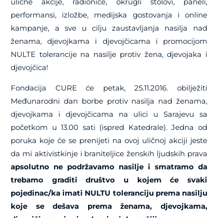
ulične akcije, radionice, okrugli stolovi, paneli,
performansi, izložbe, medijska gostovanja i online
kampanje, a sve u cilju zaustavljanja nasilja nad
ženama, djevojkama i djevojčicama i promocijom
NULTE tolerancije na nasilje protiv žena, djevojaka i
djevojčica!
Fondacija CURE će petak, 25.11.2016. obilježiti
Međunarodni dan borbe protiv nasilja nad ženama,
djevojkama i djevojčicama na ulici u Sarajevu sa
početkom u 13.00 sati (ispred Katedrale). Jedna od
poruka koje će se prenijeti na ovoj uličnoj akciji jeste
da mi aktivistkinje i braniteljice ženskih ljudskih prava
apsolutno ne podržavamo nasilje i smatramo da
trebamo graditi društvo u kojem će svaki
pojedinac/ka imati NULTU toleranciju prema nasilju
koje se dešava prema ženama, djevojkama,