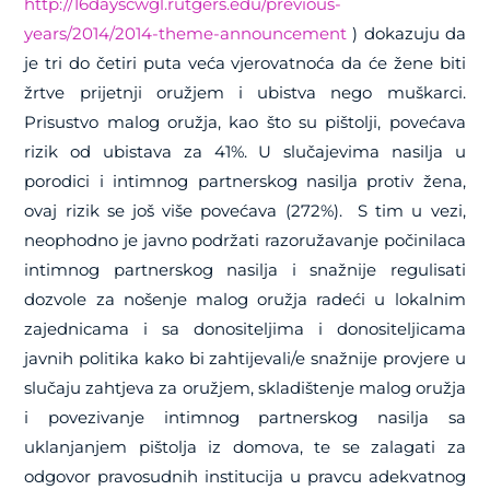
http://16dayscwgl.rutgers.edu/previous-
years/2014/2014-theme-announcement
) dokazuju da
je tri do četiri puta veća vjerovatnoća da će žene biti
žrtve prijetnji oružjem i ubistva nego muškarci.
Prisustvo malog oružja, kao što su pištolji, povećava
rizik od ubistava za 41%. U slučajevima nasilja u
porodici i intimnog partnerskog nasilja protiv žena,
ovaj rizik se još više povećava (272%). S tim u vezi,
neophodno je javno podržati razoružavanje počinilaca
intimnog partnerskog nasilja i snažnije regulisati
dozvole za nošenje malog oružja radeći u lokalnim
zajednicama i sa donositeljima i donositeljicama
javnih politika kako bi zahtijevali/e snažnije provjere u
slučaju zahtjeva za oružjem, skladištenje malog oružja
i povezivanje intimnog partnerskog nasilja sa
uklanjanjem pištolja iz domova, te se zalagati za
odgovor pravosudnih institucija u pravcu adekvatnog