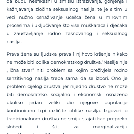
da budu neefikasni u smislu istraživanja, gonjenja i
kažnjavanja zločina seksualnog nasilja, te je s tim u
vezi nužno osnaživanje učešća žena u mirovnim
procesima i uključivanje što više muškaraca i dječaka
u zaustavljanje rodno zasnovanog i seksualnog
nasilja.
Prava žena su ljudska prava i njihovo kršenje nikako
ne može biti odlika demokratskog društva.“Nasilje nije
„lična stvar“ niti problem sa kojim preživjela rodno
senzitivnog nasilja treba sama da se izbori. Ono je
problem cijelog društva, jer nijedno društvo ne može
biti demokratsko, socijalno i ekonomski osnaženo
ukoliko jedan veliki dio njegove populacije
kontinuirano trpi različite oblike nasilja. Izgovori o
tradicionalnom društvu ne smiju stajati kao prepreka
slobodi i štit za marginalizaciju