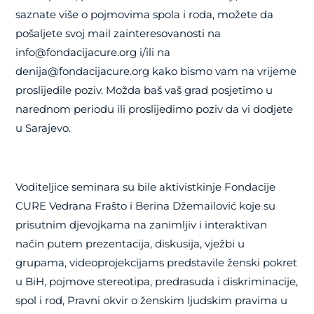
saznate više o pojmovima spola i roda, možete da
pošaljete svoj mail zainteresovanosti na
info@fondacijacure.org i/ili na
denija@fondacijacure.org kako bismo vam na vrijeme
proslijedile poziv. Možda baš vaš grad posjetimo u
narednom periodu ili proslijedimo poziv da vi dodjete
u Sarajevo.
Voditeljice seminara su bile aktivistkinje Fondacije
CURE Vedrana Frašto i Berina Džemailović koje su
prisutnim djevojkama na zanimljiv i interaktivan
način putem prezentacija, diskusija, vježbi u
grupama, videoprojekcijams predstavile ženski pokret
u BiH, pojmove stereotipa, predrasuda i diskriminacije,
spol i rod, Pravni okvir o ženskim ljudskim pravima u