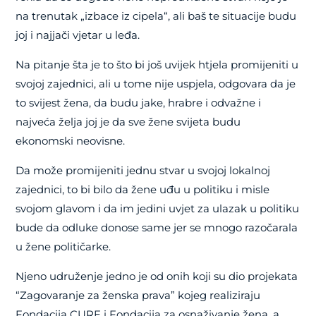
na trenutak „izbace iz cipela“, ali baš te situacije budu
joj i najjači vjetar u leđa.
Na pitanje šta je to što bi još uvijek htjela promijeniti u
svojoj zajednici, ali u tome nije uspjela, odgovara da je
to svijest žena, da budu jake, hrabre i odvažne i
najveća želja joj je da sve žene svijeta budu
ekonomski neovisne.
Da može promijeniti jednu stvar u svojoj lokalnoj
zajednici, to bi bilo da žene uđu u politiku i misle
svojom glavom i da im jedini uvjet za ulazak u politiku
bude da odluke donose same jer se mnogo razočarala
u žene političarke.
Njeno udruženje jedno je od onih koji su dio projekata
“Zagovaranje za ženska prava” kojeg realiziraju
Fondacija CURE i Fondacija za osnaživanje žena, a