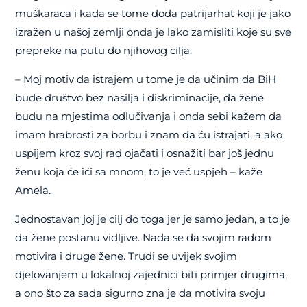
muškaraca i kada se tome doda patrijarhat koji je jako
izražen u našoj zemlji onda je lako zamisliti koje su sve
prepreke na putu do njihovog cilja.
– Moj motiv da istrajem u tome je da učinim da BiH
bude društvo bez nasilja i diskriminacije, da žene
budu na mjestima odlučivanja i onda sebi kažem da
imam hrabrosti za borbu i znam da ću istrajati, a ako
uspijem kroz svoj rad ojačati i osnažiti bar još jednu
ženu koja će ići sa mnom, to je već uspjeh – kaže
Amela.
Jednostavan joj je cilj do toga jer je samo jedan, a to je
da žene postanu vidljive. Nada se da svojim radom
motivira i druge žene. Trudi se uvijek svojim
djelovanjem u lokalnoj zajednici biti primjer drugima,
a ono što za sada sigurno zna je da motivira svoju