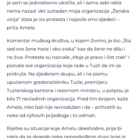
ja sam se jednostavno ukočila, ali i sama sebi rekla
nema nazad. Već sutradan moja organizacija „Ženska
vizija“ stala je iza protesta i najavile smo sljedeći –
priča Amela.
Komentar muškog društva, u kojem živimo, je bio „Šta
sad ove žene hoće i oko zraka“ kao da žene ne dišu i
ne žive. Proteste su nazvale „Moje je pravo i čist zrak“ i
pozvale sve organizacije koje rade u Tuzli da im se
pridruže. Na sljedećem skupu, ali i na pismu
upućenom gradonačelniku Tuzle, premijeru
Tuzlanskog kantona i resornom ministru, u potpisu je
bilo 17 nevladinih organizacija. Pred tim brojem, kaže
Amela, niko baš nije ravnodušan i da – prihvatili su
neke od njihovih prijedloga i to odmah.
Rijetke su situacije koje Amelu obeshrabre, prije bi
rekla da se dogode neke nepredviđene stvari koje je