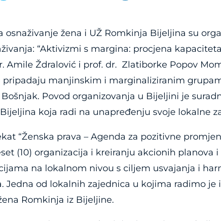
 osnaživanje žena i UŽ Romkinja Bijeljina su orga
raživanja: “Aktivizmi s margina: procjena kapacite
r. Amile Ždralović i prof. dr. Zlatiborke Popov Momč
e pripadaju manjinskim i marginaliziranim grupam
 Bošnjak. Povod organizovanja u Bijeljini je surad
jeljina koja radi na unapređenju svoje lokalne za
jekat “Ženska prava – Agenda za pozitivne promjene”,
set (10) organizacija i kreiranju akcionih planova i
tucijama na lokalnom nivou s ciljem usvajanja i h
. Jedna od lokalnih zajednica u kojima radimo je i
na Romkinja iz Bijeljine.