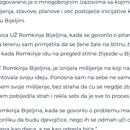
azgovarano je o mnogobrojnim izazovima sa koji
ljenja, stavove, planove i već postojeće inicijative
 Bijeljini.
ca UŽ Romkinja Bijeljina, kada se govorilo o pitan
a terenu sam primjetila da se žene žale na štitnu 
ada Romkinje idu na pregled stitne žlijezde u Bije
omkinja Bijeljina, je iznijela mišljenje na koji nači
tovala svoju ideju. Ponosna sam na sebe ne samo 
em svoje mišljenje, bez straha da ću se negdje zbun
am pobijedila strah i rekla sebi da je sve to proces
mkinja Bijeljina, kada se govorilo o problemu malo
 priliku da budu djevojčice, nego ih se odmah uči
ana kao djeca, a ne kao odrasla bića.“