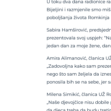
U toku dva dana radionice r
Bijeljini i razmjenile smo miš
poboljšanja života Romkinja u
Sabira Hamširović, predsjedni
prezentovala svoj uspjeh: “N
jedan dan za moje žene, dan k
Amira Alimanović, članica UŽ R
„Zadovoljna kako sam prezen
nego što sam željela da iznes
ponosila bih se na sebe, jer s
Milena Simikić, članica UŽ Ro
„Naše djevojčice nisu dobile
da djeca treba da budu tretir