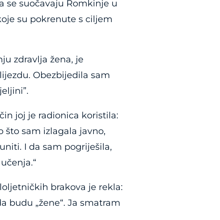
ma se suočavaju Romkinje u
 koje su pokrenute s ciljem
ju zdravlja žena, je
žlijezdu. Obezbijedila sam
ljini”.
n joj je radionica koristila:
što sam izlagala javno,
iti. I da sam pogriješila,
 učenja.“
ljetničkih brakova je rekla:
 da budu „žene“. Ja smatram