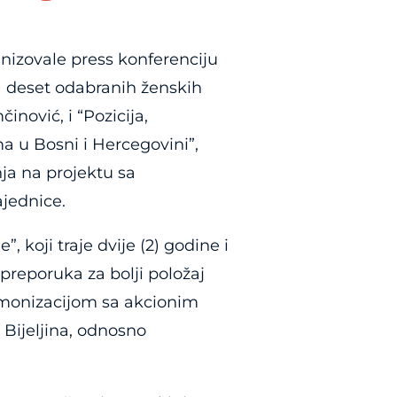
nizovale press konferenciju
ta deset odabranih ženskih
inović, i “Pozicija,
a u Bosni i Hercegovini”,
nja na projektu sa
jednice.
 koji traje dvije (2) godine i
 preporuka za bolji položaj
armonizacijom sa akcionim
 Bijeljina, odnosno