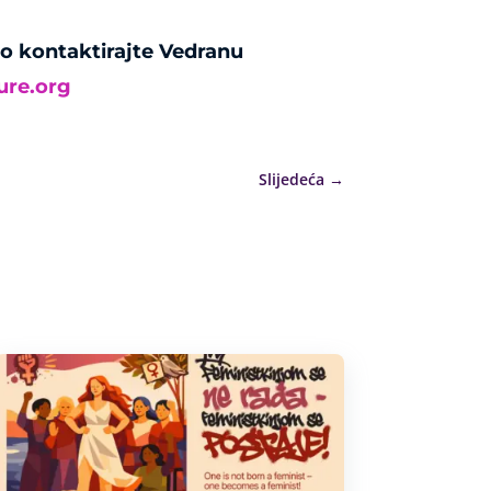
mo kontaktirajte Vedranu
ure.org
Slijedeća
→