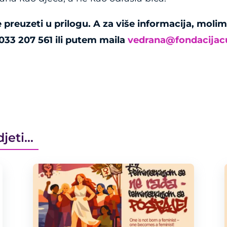
e preuzeti u prilogu. A za više informacija, moli
033 207 561 ili putem maila
vedrana@fondacijac
djeti…