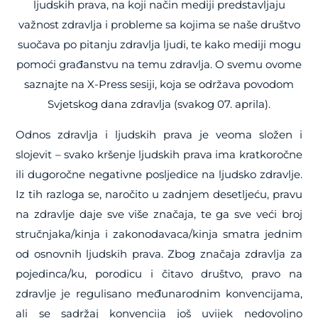
ljudskih prava, na koji način mediji predstavljaju
važnost zdravlja i probleme sa kojima se naše društvo
suočava po pitanju zdravlja ljudi, te kako mediji mogu
pomoći građanstvu na temu zdravlja. O svemu ovome
saznajte na X-Press sesiji, koja se održava povodom
Svjetskog dana zdravlja (svakog 07. aprila).
Odnos zdravlja i ljudskih prava je veoma složen i
slojevit – svako kršenje ljudskih prava ima kratkoročne
ili dugoročne negativne posljedice na ljudsko zdravlje.
Iz tih razloga se, naročito u zadnjem desetljeću, pravu
na zdravlje daje sve više značaja, te ga sve veći broj
stručnjaka/kinja i zakonodavaca/kinja smatra jednim
od osnovnih ljudskih prava. Zbog značaja zdravlja za
pojedinca/ku, porodicu i čitavo društvo, pravo na
zdravlje je regulisano međunarodnim konvencijama,
ali se sadržaj konvencija još uvijek nedovoljno