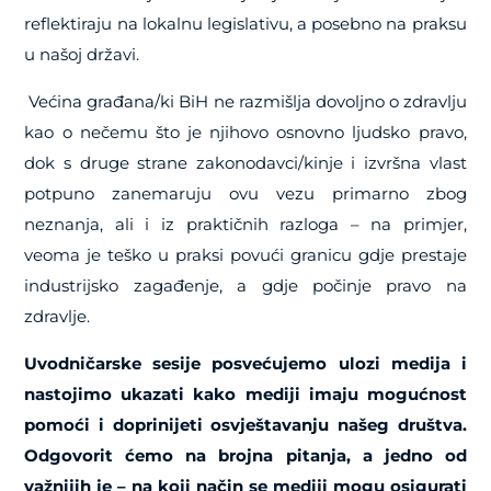
reflektiraju na lokalnu legislativu, a posebno na praksu
u našoj državi.
Većina građana/ki BiH ne razmišlja dovoljno o zdravlju
kao o nečemu što je njihovo osnovno ljudsko pravo,
dok s druge strane zakonodavci/kinje i izvršna vlast
potpuno zanemaruju ovu vezu primarno zbog
neznanja, ali i iz praktičnih razloga – na primjer,
veoma je teško u praksi povući granicu gdje prestaje
industrijsko zagađenje, a gdje počinje pravo na
zdravlje.
Uvodničarske sesije posvećujemo ulozi medija i
nastojimo ukazati kako mediji imaju mogućnost
pomoći i doprinijeti osvještavanju našeg društva.
Odgovorit ćemo na brojna pitanja, a jedno od
važnijih je – na koji način se mediji mogu osigurati