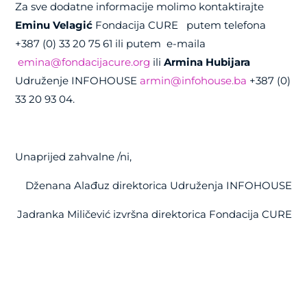
Za sve dodatne informacije molimo kontaktirajte
Eminu Velagić
Fondacija CURE
putem telefona
+
387 (0) 33 20 75 61 ili putem
e-maila
emina@fondacijacure.org
ili
Armina Hubijara
Udruženje INFOHOUSE
armin@infohouse.ba
+387 (0)
33 20 93 04.
Unaprijed zahvalne /ni,
Dženana Alađuz direktorica Udruženja INFOHOUSE
Jadranka Miličević izvršna direktorica Fondacija CURE