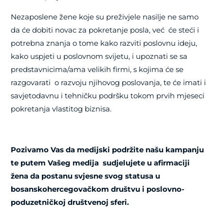
Nezaposlene žene koje su preživjele nasilje
ne samo
da
će dobiti
novac za pokretanje posla
,
već će
steći i
potrebna znanja o
tome kako
razviti
poslovnu ideju
,
kako uspjeti u
poslovnom
svijetu
, i upoznati se sa
predstavnicima/ama velikih firmi, s kojima
će se
razgovarati o razvoju
njihovog poslovanja, te će imati i
savjetodavnu i
tehničku
podršku
tokom prvih mjeseci
pokretanja vlastitog biznisa.
Pozivamo Vas da medijski podržite našu kampanju
te putem Vašeg medija sudjelujete u afirmaciji
žena da postanu svjesne svog statusa u
bosanskohercegovačkom društvu i poslovno-
poduzetničkoj društvenoj sferi.