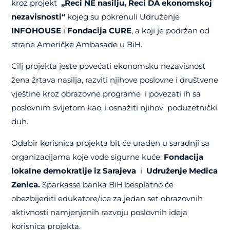
kroz projekt
„Reci NE nasilju, Reci DA ekonomskoj
nezavisnosti“
kojeg su pokrenuli Udruženje
INFOHOUSE
i
Fondacija CURE
, a koji je podržan od
strane Američke Ambasade u BiH.
Cilj projekta jeste povećati ekonomsku nezavisnost
žena žrtava nasilja, razviti njihove poslovne i društvene
vještine kroz obrazovne programe i povezati ih sa
poslovnim svijetom kao, i osnažiti njihov poduzetnički
duh.
Odabir korisnica projekta bit će urađen u saradnji sa
organizacijama koje vode sigurne kuće:
Fondacija
lokalne demokratije iz Sarajeva
i
Udruženje Medica
Zenica.
Sparkasse banka BiH besplatno će
obezbijediti edukatore/ice za jedan set obrazovnih
aktivnosti namjenjenih razvoju poslovnih ideja
korisnica projekta.