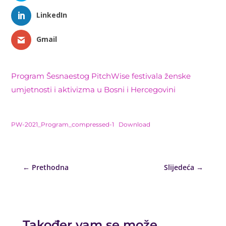
LinkedIn
Gmail
Program Šesnaestog PitchWise festivala ženske
umjetnosti i aktivizma u Bosni i Hercegovini
PW-2021_Program_compressed-1
Download
←
Prethodna
Slijedeća
→
Također vam se može