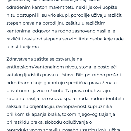
određenim kantonima/entitetu neki lijekovi uopšte
nisu dostupni ili su vrlo skupi, porodilje uživaju različit
stepen prava na porodiljnu zaštitu u različitim
kantonima, odgovor na rodno zasnovano nasilje je
različit i zavisi od stepena senzibiliteta osoba koje rade
u institucijama…
Zdravstvena zaštita se ostvaruje na
entitetskom/kantonalnom nivou, stoga je postojeći
katalog ljudskih prava u Ustavu BiH potrebno proširiti
odredbama koje garantuju specifična prava žena u
privatnom i javnom životu. Ta prava obuhvataju:
zabranu nasilja na osnovu spola i roda, rodni identitet i
seksualnu orijentaciju, ravnopravnost supružnika
prilikom sklapanja braka, tokom njegovog trajanja i
pri raskidu braka, slobodu odlučivanja o
reproduktivnom zdravlju, posebnu zaštitu koju uživa