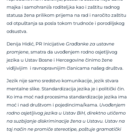
majka i samohrani/a roditelj,ka kao i zaštitu radnog
statusa žena prilikom prijema na rad i naročito zaštitu
od otpuštanja sa posla tokom trudnoće i porodiljskog
odsustva.
Denija Hidić, PR Inicijative
Građanke za ustavne
promjene
, smatra da uvođenjem rodno osjetljivog
jezika u Ustav Bosne i Hercegovine činimo žene
vidljivijim i ravnopravnijim članicama našeg društva.
Jezik nije samo sredstvo komunikacije, jezik stvara
mentalne slike. Standardizacija jezika je i politički čin.
Ko ima moć nad procesima standardizacije jezika ima
moć i nad društvom i pojedincima/kama.
Uvođenjem
rodno osjetljivog jezika u Ustav BiH, direktno utičemo
na suzbijanje diskriminacije žena u Ustavu. Ustav na
taj način ne promiče stereotipe, poštuje gramatički