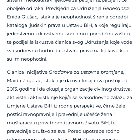
oboljele od raka. Predsjednica Udruženja
Renesansa
,
Enida Glušac, istakla je neophodnost širenja odredbi
kataloga ljudskih prava u Ustavu BiH, a koje reguliraju
jedinstvenu zdravstvenu, socijalnu i porodičnu zaštitu,
te podijelila iskustva članica svog Udruženja koje vode
svakodnevnu borbu da ostvare pravo na lijekove koji
su im neophodni.
Članica Inicijative
Građanke za ustavne promjene,
Maida Zagorac, istakla je da ova Inicijativa postoji od
2013. godine i da okuplja organizacije civilnog društva,
aktiviste i aktivistkinje koji/e se svakodnevno zalažu za
izmjene Ustava BiH iz rodne perspektive, čime žele
postići ravnopravnije i pravednije učešće žena i
muškaraca u privatnom i javnom životu BiH, te
pravednije društvo za sve. Pored upotrebe rodno
odgovornog jezika u Ustavu BiH, što je najnovija