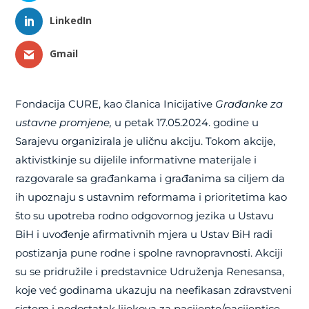
LinkedIn
Gmail
Fondacija CURE, kao članica Inicijative
Građanke za
ustavne promjene,
u petak 17.05.2024. godine u
Sarajevu organizirala je uličnu akciju. Tokom akcije,
aktivistkinje su dijelile informativne materijale i
razgovarale sa građankama i građanima sa ciljem da
ih upoznaju s ustavnim reformama i prioritetima kao
što su upotreba rodno odgovornog jezika u Ustavu
BiH i uvođenje afirmativnih mjera u Ustav BiH radi
postizanja pune rodne i spolne ravnopravnosti. Akciji
su se pridružile i predstavnice Udruženja Renesansa,
koje već godinama ukazuju na neefikasan zdravstveni
sistem i nedostatak lijekova za pacijente/pacijentice