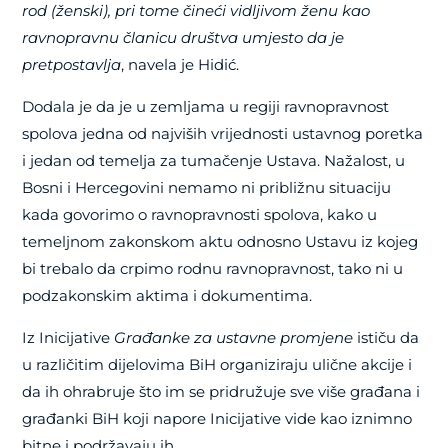
rod (ženski), pri tome čineći vidljivom ženu kao
ravnopravnu članicu društva umjesto da je
pretpostavlja
, navela je Hidić.
Dodala je da je u zemljama u regiji ravnopravnost
spolova jedna od najviših vrijednosti ustavnog poretka
i jedan od temelja za tumačenje Ustava. Nažalost, u
Bosni i Hercegovini nemamo ni približnu situaciju
kada govorimo o ravnopravnosti spolova, kako u
temeljnom zakonskom aktu odnosno Ustavu iz kojeg
bi trebalo da crpimo rodnu ravnopravnost, tako ni u
podzakonskim aktima i dokumentima.
Iz Inicijative
Građanke za ustavne promjene
ističu da
u različitim dijelovima BiH organiziraju ulične akcije i
da ih ohrabruje što im se pridružuje sve više građana i
građanki BiH koji napore Inicijative vide kao iznimno
bitne i podržavaju ih.