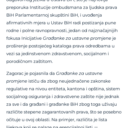
preporuka Institucije ombudsmana za ljudska prava
BiH Parlamentarnoj skupštini BiH, i uvođenja
afirmativnih mjera u Ustav BiH radi postizanja pune
rodne i polne ravnopravnosti, jedan od najznačajnijih
fokusa Inicijative
Građanke za ustavne promjene
je
proširenje postojećeg kataloga prava odredbama u
vezi sa jedinstvenom zdravstvenom, socijalnom i
porodičnom zaštitom.
Zagorac je pojasnila da
Građanke za ustavne
promjene
ističu da zbog neujednačene zakonske
regulative na nivou entiteta, kantona i opština, sistem
socijalnog osiguranja i zdravstvene zaštite nije jednak
za sve i da građani i građanke BiH zbog toga uživaju
različite stepene zagarantovanih prava, što se posebno
očituje u ovoj oblasti. Na primjer, različita je lista
lijekova koji se nalaze na esencijalnoj listi, u