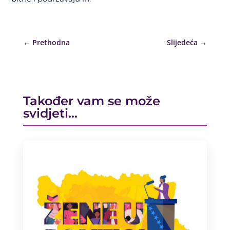
←
Prethodna
Slijedeća
→
Također vam se može
svidjeti…