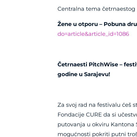
Centralna tema četrnaestog p
Žene u otporu – Pobuna dru
do=article&article_id=1086
Četrnaesti PitchWise – festi
godine u Sarajevu!
Za svoj rad na festivalu ćeš
Fondacije CURE da si učestvov
putovanja u okviru Kantona S
mogućnosti pokriti putni tro