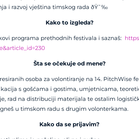
ja i razvoj vještina timskog rada
ðŸ˜‰
Kako to izgleda?
kovi programa prethodnih festivala i saznaš:
https
e&article_id=230
Šta se očekuje od mene?
siranih osoba za volontiranje na 14. PitchWise fes
nikacija s gošćama i gostima, umjetnicama, teoreti
je, rad na distribuciji materijala te ostalim logist
igneš u timskom radu s drugim volonterkama.
Kako da se prijavim?