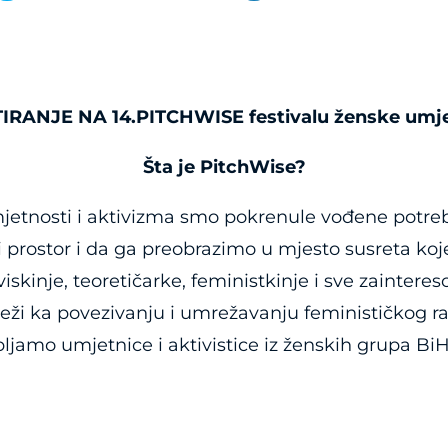
RANJE NA 14.PITCHWISE festivalu ženske umjetn
Šta je PitchWise?
umjetnosti i aktivizma smo pokrenule vođene po
 prostor i da ga preobrazimo u mjesto susreta koj
skinje, teoretičarke, feministkinje i sve zaintere
 teži ka povezivanju i umrežavanju feminističkog r
jamo umjetnice i aktivistice iz ženskih grupa BiH,