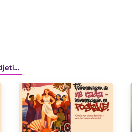
djeti…