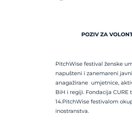
POZIV ZA VOLONTI
PitchWise festival ženske 
napušteni i zanemareni javni
anagažirane umjetnice, aktivi
BiH i regiji. Fondacija CURE
14.PitchWise festivalom okupl
inostranstva.