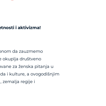
osti i aktivizma!
trebnom da zauzmemo
e okuplja društveno
sovane za ženska pitanja u
ada i kulture, a ovogodišnjim
 zemalja regije i