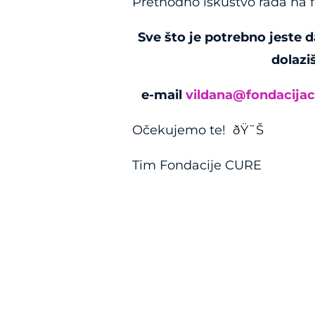
Prethodno iskustvo rada na fe
Sve što je potrebno jeste 
dolaziš
e-mail
vildana@fondacijac
Očekujemo te!
ðŸ˜Š
Tim Fondacije CURE