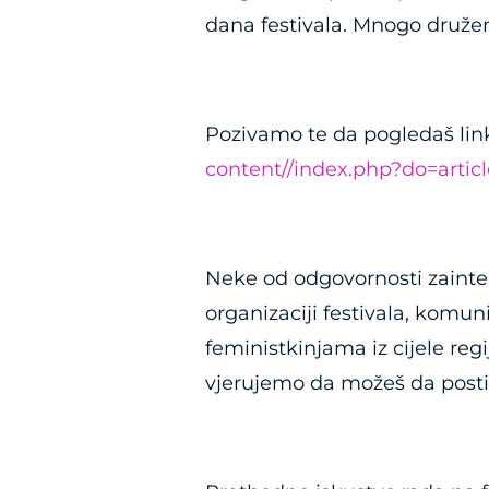
dana festivala. Mnogo družen
Pozivamo te da pogledaš lin
content//index.php?do=articl
Neke od odgovornosti zaintere
organizaciji festivala, komu
feministkinjama iz cijele regi
vjerujemo da možeš da post