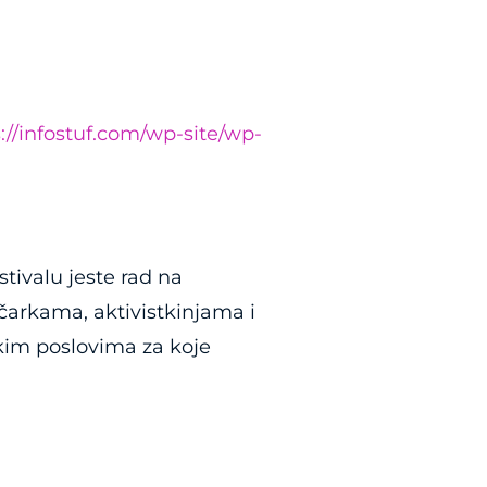
://infostuf.com/wp-site/wp-
tivalu jeste rad na
čarkama, aktivistkinjama i
ičkim poslovima za koje