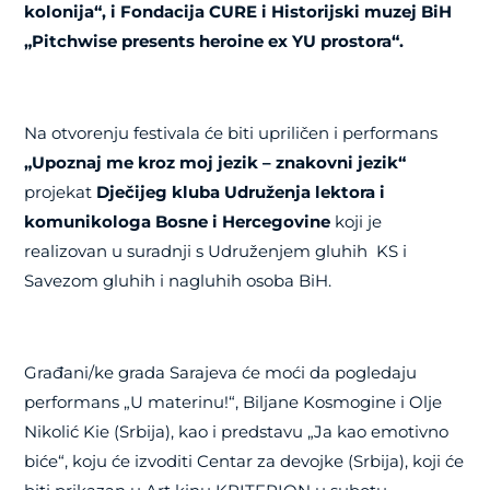
kolonija“, i Fondacija CURE i Historijski muzej BiH
„Pitchwise presents heroine ex YU prostora“.
Na otvorenju festivala će biti upriličen i performans
„Upoznaj me kroz moj jezik – znakovni jezik“
projekat
Dječijeg kluba Udruženja lektora i
komunikologa Bosne i Hercegovine
koji je
realizovan u suradnji s Udruženjem gluhih KS i
Savezom gluhih i nagluhih osoba BiH.
Građani/ke grada Sarajeva će moći da pogledaju
performans
„U materinu!“, Biljane Kosmogine i Olje
Nikolić Kie (Srbija), kao i predstavu „
Ja kao emotivno
biće“, koju će izvoditi Centar za devojke (Srbija), koji će