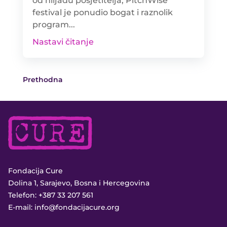
od hiljadu posjetitelja, PitchWise
festival je ponudio bogat i raznolik
program...
Nastavi čitanje
Prethodna
Fondacija Cure
Dolina 1, Sarajevo, Bosna i Hercegovina
Telefon:
+387 33 207 561
E-mail:
info@fondacijacure.org