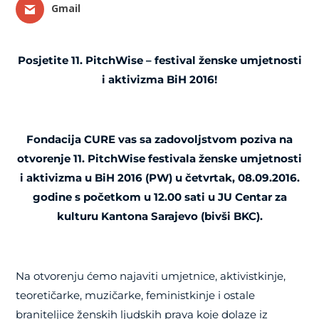
Gmail
Posjetite
11. PitchWise – festival ženske umjetnosti
i aktivizma BiH 2016!
Fondacija CURE vas sa zadovoljstvom poziva na
otvorenje 11. PitchWise festivala ženske umjetnosti
i aktivizma u BiH 2016 (PW) u četvrtak, 08.09.2016.
godine s početkom u 12.00 sati u JU Centar za
kulturu Kantona Sarajevo (bivši BKC).
Na otvorenju ćemo najaviti umjetnice, aktivistkinje,
teoretičarke, muzičarke, feministkinje i ostale
braniteljice ženskih ljudskih prava koje dolaze iz