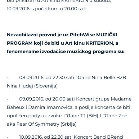
biti prikazan u Art kinu KRITERION u subotu,
10.09.2016. s početkom u 20.00 sati.
Nezaobilazni provod je uz PitchWise MUZIČKI
PROGRAM koji će biti u Art kinu KRITERION, a
fenomenalne izvođačice muzičkog programa su:
·
08.09.2016. od 22.30 sati
DJane Nina Belle B2B
Nina Hudej (Slovenija)
·
09.09.2016. od 20.00 sati
Koncert grupe Madame
Baheux
i Damira Imamovića, a poslije koncerta će biti
upriličen party uz zvuke DJane TJ (BiH) I DJane Zoe
aka Fear Of Symmetry
(
Srbija
)
·
10.09.2016. od 22.30 sati
Koncert Bend BRend