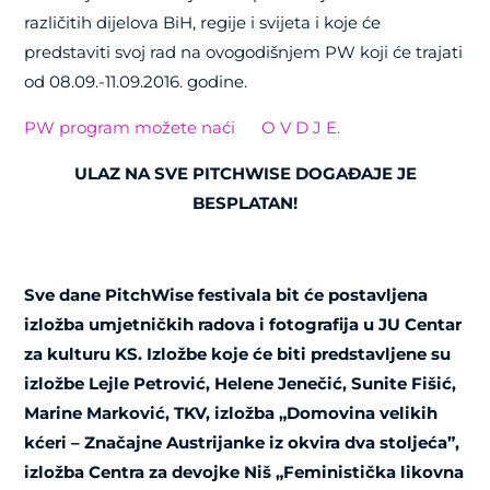
različitih dijelova BiH, regije i svijeta i koje će
predstaviti svoj rad na ovogodišnjem PW koji će trajati
od 08.09.-11.09.2016. godine.
PW program možete naći O V D J E.
ULAZ NA SVE PITCHWISE DOGAĐAJE JE
BESPLATAN!
Sve dane PitchWise festivala bit će postavljena
izložba umjetničkih radova i fotografija u JU Centar
za kulturu KS. Izložbe koje će biti predstavljene su
izložbe Lejle Petrović, Helene Jenečić, Sunite Fišić,
Marine Marković, TKV, izložba „Domovina velikih
kćeri – Značajne Austrijanke iz okvira dva stoljeća”,
izložba Centra za devojke Niš „Feministička likovna