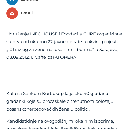
Gmail
Udruženje INFOHOUSE i Fondacija CURE organizirale
su prvu od ukupno 22 javne debate u okviru projekta
„101 razlog za ženu na lokalnim izborima“ u Sarajevu,
08.09.2012. u Caffe bar-u OPERA.
Kafa sa Senkom Kurt okupila je oko 40 građana i
građanki koje su pročaskale o trenutnom položaju
bosanskohercegovačkih žena u politici.
Kandidatkinje na ovogodišnjim lokalnim izborima,
nezavisne kandidatkinje ili političarke koje pripadaju