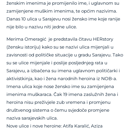
ženskim imenima je promijenilo ime, i uglavnom su
zam­ijenjene muškim imenima, te općim nazivima.
Danas 10 ulica u Sarajevu nosi žensko ime koje ranije
nije bilo u nazivu niti jedne ulice.
Merima Omeragić je predstavila čitavu HERstory
(žensku istoriju) kako su se nazivi ulica mijenjali u
zavisnosti od političke situacije u gradu Sarajevu. Tako
su se ulice mijenjale i poslije posljednjeg rata u
Sarajevu, a izbačena su imena uglavnom političarki i
aktivistkinja, kao i žena narodnih heroina iz NOB-a.
Imena ulica koje nose žensko ime su zamijenjena
imenima muškaraca. Čak 19 imena zaslužnih žena i
heroina nisu preživjele zub vremena i promjenu
društvenog sistema o čemu svjedoče promjene
naziva sarajevskih ulica.
Nove ulice i nove heroine: Atifa Karalić, Aziza