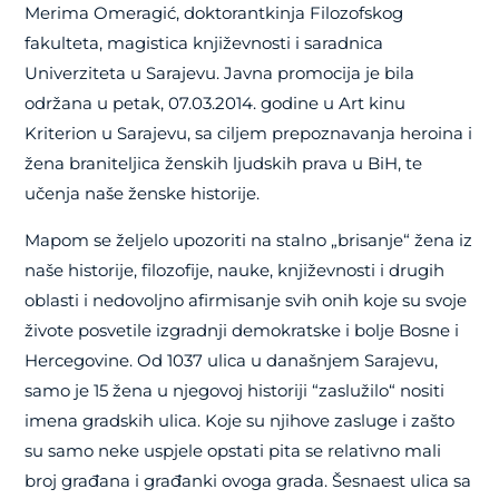
Merima Omeragić, doktorantkinja Filozofskog
fakulteta, magistica književnosti i saradnica
Univerziteta u Sarajevu. Javna promocija je bila
održana u petak, 07.03.2014. godine u Art kinu
Kriterion u Sarajevu, sa ciljem prepoznavanja heroina i
žena braniteljica ženskih ljudskih prava u BiH, te
učenja naše ženske historije.
Mapom se željelo upozoriti na stalno „brisanje“ žena iz
naše historije, filozofije, nauke, književnosti i drugih
oblasti i nedovoljno afirmisanje svih onih koje su svoje
živote posvetile izgradnji demokratske i bolje Bosne i
Hercegovine. Od 1037 ulica u današnjem Sarajevu,
samo je 15 žena u njegovoj historiji “zaslužilo“ nositi
imena gradskih ulica. Koje su njihove zasluge i zašto
su samo neke uspjele opstati pita se relativno mali
broj građana i građanki ovoga grada. Šesnaest ulica sa