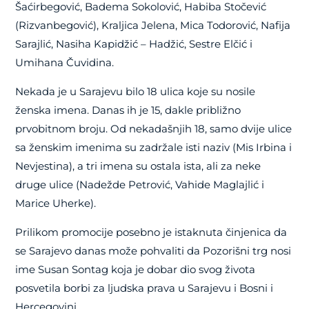
Šaćirbegović, Badema Sokolović, Habiba Stočević
(Rizvanbegović), Kraljica Jelena, Mica Todorović, Nafija
Sarajlić, Nasiha Kapidžić – Hadžić, Sestre Elčić i
Umihana Čuvidina.
Nekada je u Sarajevu bilo 18 ulica koje su nosile
ženska imena. Danas ih je 15, dakle približno
prvobitnom broju. Od nekadašnjih 18, samo dvije ulice
sa ženskim imenima su zadržale isti naziv (Mis Irbina i
Nevjestina), a tri imena su ostala ista, ali za neke
druge ulice (Nadežde Petrović, Vahide Maglajlić i
Marice Uherke).
Prilikom promocije posebno je istaknuta činjenica da
se Sarajevo danas može pohvaliti da Pozorišni trg nosi
ime Susan Sontag koja je dobar dio svog života
posvetila borbi za ljudska prava u Sarajevu i Bosni i
Hercegovini.