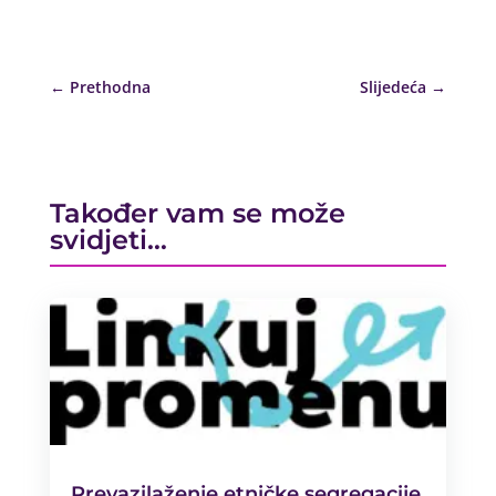
←
Prethodna
Slijedeća
→
Također vam se može
svidjeti…
Prevazilaženje etničke segregacije