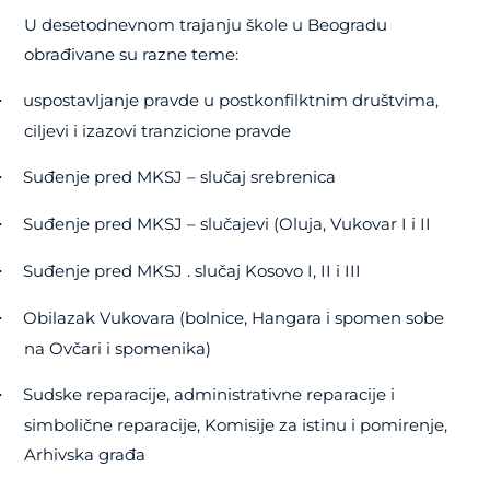
U desetodnevnom trajanju škole u Beogradu
obrađivane su razne teme:
uspostavljanje pravde u postkonfilktnim društvima,
·
ciljevi i izazovi tranzicione pravde
Suđenje pred MKSJ – slučaj srebrenica
·
Suđenje pred MKSJ – slučajevi (Oluja, Vukovar I i II
·
Suđenje pred MKSJ . slučaj Kosovo I, II i III
·
Obilazak Vukovara (bolnice, Hangara i spomen sobe
·
na Ovčari i spomenika)
Sudske reparacije, administrativne reparacije i
·
simbolične reparacije, Komisije za istinu i pomirenje,
Arhivska građa