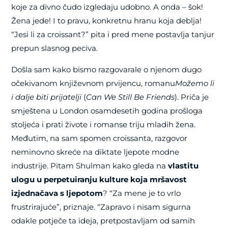
koje za divno čudo izgledaju udobno. A onda – šok!
Žena jede! I to pravu, konkretnu hranu koja deblja!
“Jesi li za croissant?” pita i pred mene postavlja tanjur
prepun slasnog peciva.
Došla sam kako bismo razgovarale o njenom dugo
očekivanom književnom prvijencu, romanu
Možemo li
i dalje biti prijatelji
(
Can We Still Be Friends
). Priča je
smještena u London osamdesetih godina prošloga
stoljeća i prati živote i romanse triju mladih žena.
Međutim, na sam spomen croissanta, razgovor
neminovno skreće na diktate ljepote modne
industrije. Pitam Shulman kako gleda na
vlastitu
ulogu u perpetuiranju kulture koja mršavost
izjednačava s ljepotom
? “Za mene je to vrlo
frustrirajuće”, priznaje. “Zapravo i nisam sigurna
odakle potječe ta ideja, pretpostavljam od samih