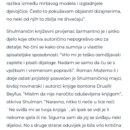
razlika između mršavog modela i izgladnjele
djevojčice. Često to pokušavam objasniti dizajnerima,
no neki od njih to zbilja ne shvaćaju”.
Shulmaničin književni prvijenac šarmantno je i pitko
djelo koje otkriva autoričino nepogrešivo oko za
detalje. No čini se kako ona sumnja u vlastite
spisateljske sposobnosti: “Vrlo mi je teško osmišljavati
zaplete i pisati dijaloge. Nadam se samo da ću se s
vježbom i vremenom popraviti”. Roman
Možemo li i
dalje ostati prijatelji
posvećen je Shulmaničinoj majci,
bivšoj novinarski i autorici knjige bontona Drusilli
Beyfus. “Mislim da nije naročito oduševljena knjigom”,
otkriva Shulman. “Naravno, nitko ti neće u lice reći:
´Ne sviđa mi se tvoja knjiga´, ali ipak se vidi je li
nekome sjela ili ne. Sigurna sam da joj se sviđaju neki
dijelovi. No s druge strane oduvijek je bila vrlo kritična