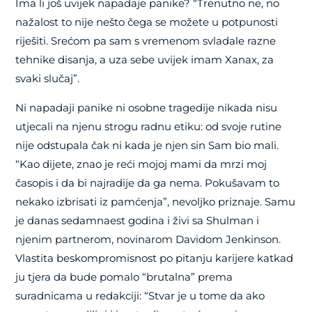
Ima li još uvijek napadaje panike? “Trenutno ne, no
nažalost to nije nešto čega se možete u potpunosti
riješiti. Srećom pa sam s vremenom svladale razne
tehnike disanja, a uza sebe uvijek imam Xanax, za
svaki slučaj”.
Ni napadaji panike ni osobne tragedije nikada nisu
utjecali na njenu strogu radnu etiku: od svoje rutine
nije odstupala čak ni kada je njen sin Sam bio mali.
“Kao dijete, znao je reći mojoj mami da mrzi moj
časopis i da bi najradije da ga nema. Pokušavam to
nekako izbrisati iz pamćenja”, nevoljko priznaje. Samu
je danas sedamnaest godina i živi sa Shulman i
njenim partnerom, novinarom Davidom Jenkinson.
Vlastita beskompromisnost po pitanju karijere katkad
ju tjera da bude pomalo “brutalna” prema
suradnicama u redakciji: “Stvar je u tome da ako