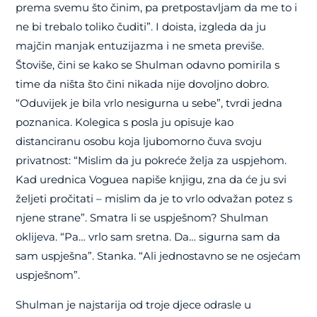
prema svemu što činim, pa pretpostavljam da me to i
ne bi trebalo toliko čuditi”. I doista, izgleda da ju
majčin manjak entuzijazma i ne smeta previše.
Štoviše, čini se kako se Shulman odavno pomirila s
time da ništa što čini nikada nije dovoljno dobro.
“Oduvijek je bila vrlo nesigurna u sebe”, tvrdi jedna
poznanica. Kolegica s posla ju opisuje kao
distanciranu osobu koja ljubomorno čuva svoju
privatnost: “Mislim da ju pokreće želja za uspjehom.
Kad urednica Voguea napiše knjigu, zna da će ju svi
željeti pročitati – mislim da je to vrlo odvažan potez s
njene strane”. Smatra li se uspješnom? Shulman
oklijeva. “Pa… vrlo sam sretna. Da… sigurna sam da
sam uspješna”. Stanka. “Ali jednostavno se ne osjećam
uspješnom”.
Shulman je najstarija od troje djece odrasle u