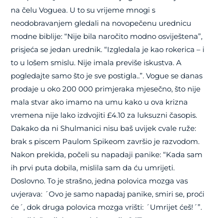
na čelu Voguea. U to su vrijeme mnogi s
neodobravanjem gledali na novopečenu urednicu
modne biblije: “Nije bila naročito modno osviještena”,
prisjeća se jedan urednik. “Izgledala je kao rokerica – i
to u lošem smislu. Nije imala previše iskustva. A
pogledajte samo što je sve postigla..”. Vogue se danas
prodaje u oko 200 000 primjeraka mjesečno, što nije
mala stvar ako imamo na umu kako u ova krizna
vremena nije lako izdvojiti £4.10 za luksuzni časopis.
Dakako da ni Shulmanici nisu baš uvijek cvale ruže:
brak s piscem Paulom Spikeom završio je razvodom.
Nakon prekida, počeli su napadaji panike: “Kada sam
ih prvi puta dobila, mislila sam da ću umrijeti.
Doslovno. To je strašno, jedna polovica mozga vas
uvjerava: ´Ovo je samo napadaj panike, smiri se, proći
će´, dok druga polovica mozga vrišti: ´Umrijet ćeš!´”.