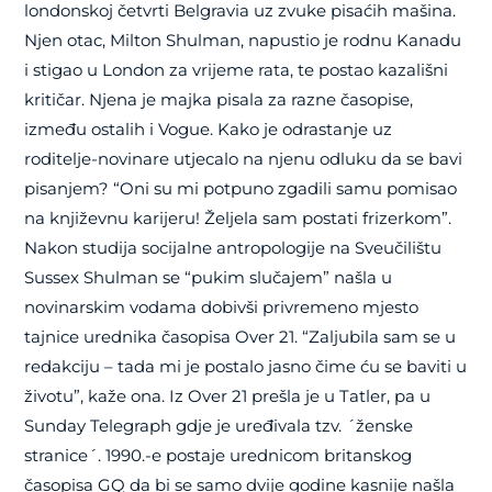
londonskoj četvrti Belgravia uz zvuke pisaćih mašina.
Njen otac, Milton Shulman, napustio je rodnu Kanadu
i stigao u London za vrijeme rata, te postao kazališni
kritičar. Njena je majka pisala za razne časopise,
između ostalih i Vogue. Kako je odrastanje uz
roditelje-novinare utjecalo na njenu odluku da se bavi
pisanjem? “Oni su mi potpuno zgadili samu pomisao
na književnu karijeru! Željela sam postati frizerkom”.
Nakon studija socijalne antropologije na Sveučilištu
Sussex Shulman se “pukim slučajem” našla u
novinarskim vodama dobivši privremeno mjesto
tajnice urednika časopisa Over 21. “Zaljubila sam se u
redakciju – tada mi je postalo jasno čime ću se baviti u
životu”, kaže ona. Iz Over 21 prešla je u Tatler, pa u
Sunday Telegraph gdje je uređivala tzv. ´ženske
stranice´. 1990.-e postaje urednicom britanskog
časopisa GQ da bi se samo dvije godine kasnije našla