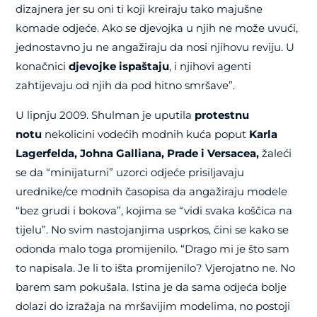
dizajnera jer su oni ti koji kreiraju tako majušne
komade odjeće. Ako se djevojka u njih ne može uvući,
jednostavno ju ne angažiraju da nosi njihovu reviju. U
konačnici
djevojke ispaštaju
, i njihovi agenti
zahtijevaju od njih da pod hitno smršave”.
U lipnju 2009. Shulman je uputila
protestnu
notu
nekolicini vodećih modnih kuća poput
Karla
Lagerfelda, Johna Galliana, Prade i Versacea,
žaleći
se da “minijaturni” uzorci odjeće prisiljavaju
urednike/ce modnih časopisa da angažiraju modele
“bez grudi i bokova”, kojima se “vidi svaka koščica na
tijelu”. No svim nastojanjima usprkos, čini se kako se
odonda malo toga promijenilo. “Drago mi je što sam
to napisala. Je li to išta promijenilo? Vjerojatno ne. No
barem sam pokušala. Istina je da sama odjeća bolje
dolazi do izražaja na mršavijim modelima, no postoji