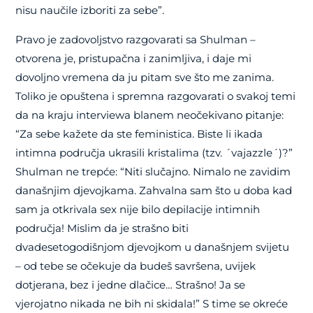
nisu naučile izboriti za sebe”.
Pravo je zadovoljstvo razgovarati sa Shulman –
otvorena je, pristupačna i zanimljiva, i daje mi
dovoljno vremena da ju pitam sve što me zanima.
Toliko je opuštena i spremna razgovarati o svakoj temi
da na kraju interviewa blanem neočekivano pitanje:
“Za sebe kažete da ste feministica. Biste li ikada
intimna područja ukrasili kristalima (tzv. ´vajazzle´)?”
Shulman ne trepće: “Niti slučajno. Nimalo ne zavidim
današnjim djevojkama. Zahvalna sam što u doba kad
sam ja otkrivala sex nije bilo depilacije intimnih
područja! Mislim da je strašno biti
dvadesetogodišnjom djevojkom u današnjem svijetu
– od tebe se očekuje da budeš savršena, uvijek
dotjerana, bez i jedne dlačice… Strašno! Ja se
vjerojatno nikada ne bih ni skidala!” S time se okreće