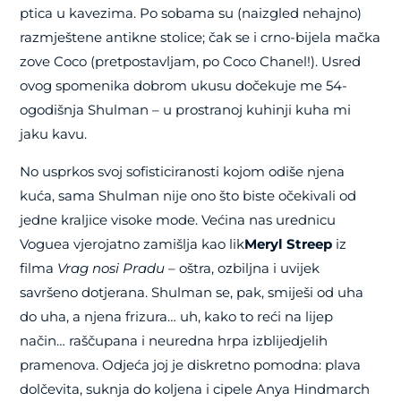
ptica u kavezima. Po sobama su (naizgled nehajno)
razmještene antikne stolice; čak se i crno-bijela mačka
zove Coco (pretpostavljam, po Coco Chanel!). Usred
ovog spomenika dobrom ukusu dočekuje me 54-
ogodišnja Shulman – u prostranoj kuhinji kuha mi
jaku kavu.
No usprkos svoj sofisticiranosti kojom odiše njena
kuća, sama Shulman nije ono što biste očekivali od
jedne kraljice visoke mode. Većina nas urednicu
Voguea vjerojatno zamišlja kao lik
Meryl Streep
iz
filma
Vrag nosi Pradu
– oštra, ozbiljna i uvijek
savršeno dotjerana. Shulman se, pak, smiješi od uha
do uha, a njena frizura… uh, kako to reći na lijep
način… raščupana i neuredna hrpa izblijedjelih
pramenova. Odjeća joj je diskretno pomodna: plava
dolčevita, suknja do koljena i cipele Anya Hindmarch