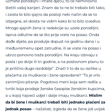
uzmete porodiljni i imate djecu, to će neminovno
štetiti vašoj karijeri. Znam da to ne bi trebalo biti tako,
i zaista bi bilo sjajno da postoji neki način da se to
izbjegne, ali doista ne vidim kako bi to bilo izvedivo.
Mnogo sjajnih žena iz redakcije su uzele porodiljni,
isprva odlučne da se što prije vrate na posao. Onda
dođe dijete, pa produlje dopust na godinu dana i u
međuvremenu opet zatrudne, ili se vrate na posao i
ubrzo ponovno traže porodiljni. Na kraju izbivaju s
posla i po dvije ili tri godine, a na poslovnom planu to
je prilično dugo razdoblje”. Znači li to da su razlike u
plaćama za muškarce i žene opravdane? “To je vrlo
zanimljivo pitanje. Pogotovo meni koja sam radila u
tvrtki koja prodaje ženske časopise ženskim kupcima,
a u kojoj najveći udjel i dalje imaju muškarci.
Mislim
da bi žene i muškarci trebali biti jednako plaćeni za
jednak posao
– nažalost, izgleda da se žene još uvijek