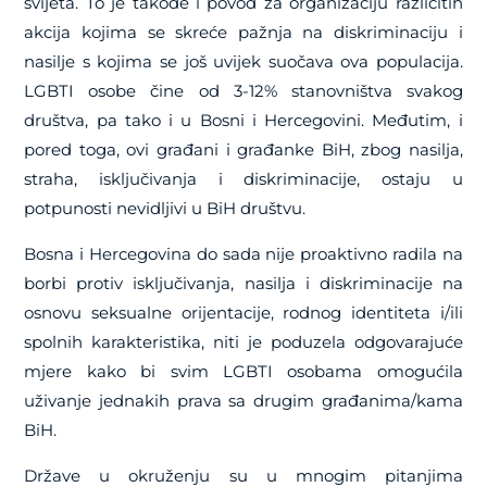
svijeta. To je takođe i povod za organizaciju različitih
akcija kojima se skreće pažnja na diskriminaciju i
nasilje s kojima se još uvijek suočava ova populacija.
LGBTI osobe čine od 3-12% stanovništva svakog
društva, pa tako i u Bosni i Hercegovini. Međutim, i
pored toga, ovi građani i građanke BiH, zbog nasilja,
straha, isključivanja i diskriminacije, ostaju u
potpunosti nevidljivi u BiH društvu.
Bosna i Hercegovina do sada nije proaktivno radila na
borbi protiv isključivanja, nasilja i diskriminacije na
osnovu seksualne orijentacije, rodnog identiteta i/ili
spolnih karakteristika, niti je poduzela odgovarajuće
mjere kako bi svim LGBTI osobama omogućila
uživanje jednakih prava sa drugim građanima/kama
BiH.
Države u okruženju su u mnogim pitanjima