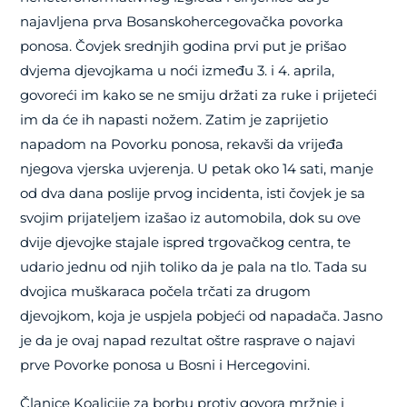
najavljena prva Bosanskohercegovačka povorka
ponosa. Čovjek srednjih godina prvi put je prišao
dvjema djevojkama u noći između 3. i 4. aprila,
govoreći im kako se ne smiju držati za ruke i prijeteći
im da će ih napasti nožem. Zatim je zaprijetio
napadom na Povorku ponosa, rekavši da vrijeđa
njegova vjerska uvjerenja. U petak oko 14 sati, manje
od dva dana poslije prvog incidenta, isti čovjek je sa
svojim prijateljem izašao iz automobila, dok su ove
dvije djevojke stajale ispred trgovačkog centra, te
udario jednu od njih toliko da je pala na tlo. Tada su
dvojica muškaraca počela trčati za drugom
djevojkom, koja je uspjela pobjeći od napadača. Jasno
je da je ovaj napad rezultat oštre rasprave o najavi
prve Povorke ponosa u Bosni i Hercegovini.
Članice Koalicije za borbu protiv govora mržnje i