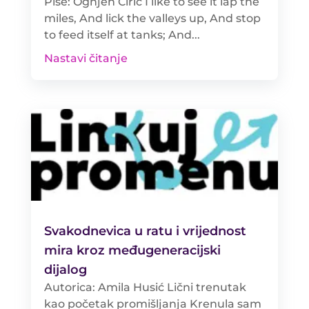
Piše: Ognjen Ćirić I like to see it lap the
miles, And lick the valleys up, And stop
to feed itself at tanks; And...
Nastavi čitanje
Svakodnevica u ratu i vrijednost
mira kroz međugeneracijski
dijalog
Autorica: Amila Husić Lični trenutak
kao početak promišljanja Krenula sam