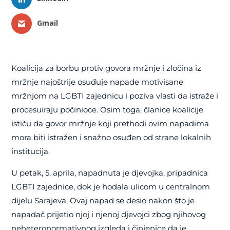
Gmail
Koalicija za borbu protiv govora mržnje i zločina iz
mržnje najoštrije osuđuje napade motivisane
mržnjom na LGBTI zajednicu i poziva vlasti da istraže i
procesuiraju počinioce. Osim toga, članice koalicije
ističu da govor mržnje koji prethodi ovim napadima
mora biti istražen i snažno osuđen od strane lokalnih
institucija.
U petak, 5. aprila, napadnuta je djevojka, pripadnica
LGBTI zajednice, dok je hodala ulicom u centralnom
dijelu Sarajeva. Ovaj napad se desio nakon što je
napadač prijetio njoj i njenoj djevojci zbog njihovog
neheteronormativnog izgleda i činjenice da je