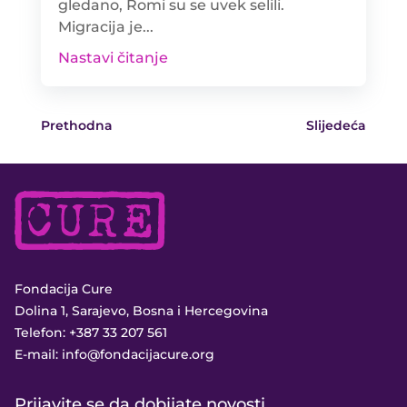
gledano, Romi su se uvek selili.
Migracija je...
Nastavi čitanje
Prethodna
Slijedeća
Fondacija Cure
Dolina 1, Sarajevo, Bosna i Hercegovina
Telefon:
+387 33 207 561
E-mail:
info@fondacijacure.org
Prijavite se da dobijate novosti