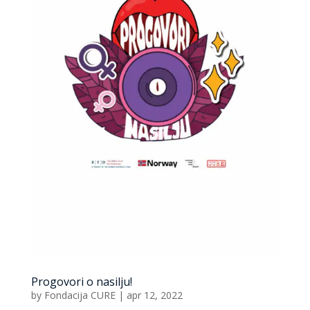
Progovori o nasilju!
by
Fondacija CURE
|
apr 12, 2022