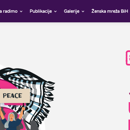
a radimo
Publikacije
Galerije
Ženska mreža BiH