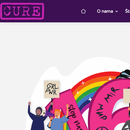
O nama
Št