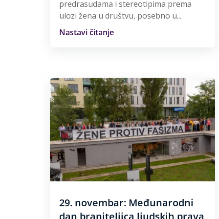
predrasudama i stereotipima prema
ulozi žena u društvu, posebno u...
Nastavi čitanje
29. novembar: Međunarodni
dan braniteljica ljudskih prava