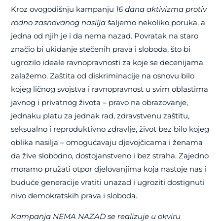
Kroz ovogodišnju kampanju
16 dana aktivizma protiv
rodno zasnovanog nasilja
šaljemo nekoliko poruka, a
jedna od njih je i da nema nazad. Povratak na staro
značio bi ukidanje stečenih prava i sloboda, što bi
ugrozilo ideale ravnopravnosti za koje se decenijama
zalažemo. Zaštita od diskriminacije na osnovu bilo
kojeg ličnog svojstva i ravnopravnost u svim oblastima
javnog i privatnog života – pravo na obrazovanje,
jednaku platu za jednak rad, zdravstvenu zaštitu,
seksualno i reproduktivno zdravlje, život bez bilo kojeg
oblika nasilja – omogućavaju djevojčicama i ženama
da žive slobodno, dostojanstveno i bez straha. Zajedno
moramo pružati otpor djelovanjima koja nastoje nas i
buduće generacije vratiti unazad i ugroziti dostignuti
nivo demokratskih prava i sloboda.
Kampanja NEMA NAZAD se realizuje u okviru