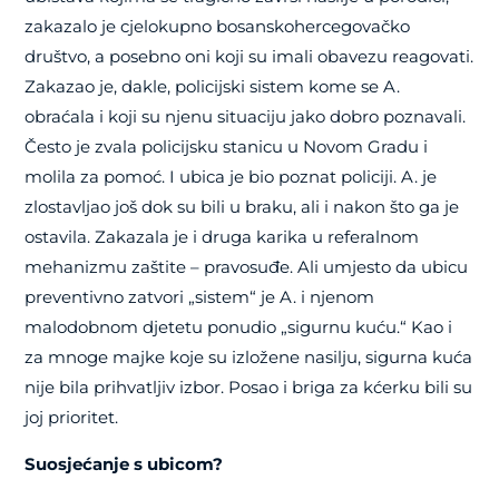
zakazalo je cjelokupno bosanskohercegovačko
društvo, a posebno oni koji su imali obavezu reagovati.
Zakazao je, dakle, policijski sistem kome se A.
obraćala i koji su njenu situaciju jako dobro poznavali.
Često je zvala policijsku stanicu u Novom Gradu i
molila za pomoć. I ubica je bio poznat policiji. A. je
zlostavljao još dok su bili u braku, ali i nakon što ga je
ostavila. Zakazala je i druga karika u referalnom
mehanizmu zaštite – pravosuđe. Ali umjesto da ubicu
preventivno zatvori „sistem“ je A. i njenom
malodobnom djetetu ponudio „sigurnu kuću.“ Kao i
za mnoge majke koje su izložene nasilju, sigurna kuća
nije bila prihvatljiv izbor. Posao i briga za kćerku bili su
joj prioritet.
Suosjećanje s ubicom?