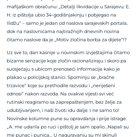
mafijaškom obračunu: „Detalji likvidacije u Sarajevu: E.
H. iz pištolja ubio 34-godišnjakinju i pobjegao na
Ilidžu“ – samo je jedan od naslova sarajevskih portala,
dok na naslovnicama najtiražnijih dnevnih novina
čitamo naslove da je „Motiv zločina borba za dijete“!?
Uz sve to, dan kasnije u novinskim izvještajima čitamo
bizarne senzacije koje zločin racionaliziraju i skoro pa
suosjećaju s ubicom prenoseći informacije kako je
plakao u policijskoj stanici. Spominju se „bračne
trzavice“ koje su prethodile razvodu i „neriješeni
odnosi“ nakon razvoda. Na ovakve vijesti svi već
rutinski reagiramo sa zaprepaštenjem, bez želje za
udubljivanjem, i naši životi idu dalje. I ne samo to!
Novinske kolumne pune su opravdanja i prije istrage:
„A. me udarila po ruci i pištolj je sam opalio…Napali su
me punac i punica… U naguravanju su mi skinuli