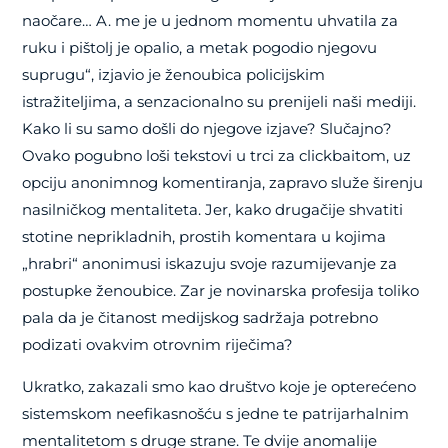
naočare… A. me je u jednom momentu uhvatila za
ruku i pištolj je opalio, a metak pogodio njegovu
suprugu“, izjavio je ženoubica policijskim
istražiteljima, a senzacionalno su prenijeli naši mediji.
Kako li su samo došli do njegove izjave? Slučajno?
Ovako pogubno loši tekstovi u trci za clickbaitom, uz
opciju anonimnog komentiranja, zapravo služe širenju
nasilničkog mentaliteta. Jer, kako drugačije shvatiti
stotine neprikladnih, prostih komentara u kojima
„hrabri“ anonimusi iskazuju svoje razumijevanje za
postupke ženoubice. Zar je novinarska profesija toliko
pala da je čitanost medijskog sadržaja potrebno
podizati ovakvim otrovnim riječima?
Ukratko, zakazali smo kao društvo koje je opterećeno
sistemskom neefikasnošću s jedne te patrijarhalnim
mentalitetom s druge strane. Te dvije anomalije