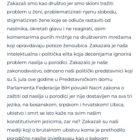
Zakazali smo kao društvo jer smo skloni tražiti
problem u ženi, problematizirati njenu slobodu,
stigmatizirati žene koje se odluče rastaviti od
nasilnika, okretati glavu i ne reagirati, osim
komentarima punih mržnje na društvenim mrežama
koji opravdavaju poteze ženoubica. Zakazala je naša
intelektualna i politička elita koja decenijama ignorira
problem nasilja u porodici. Zakazalo je naše
zakonodavstvo, odnosno naši politički predstavnici koji
su 5. jula ove godine u Predstavničkom domu
Parlamenta Federacije BiH povukli Nacrt zakona o
zaštiti od nasilja u porodici jer nije dostavljen na sva tri
jezika, na bosanskom, srpskom i hrvatskom! Ubica,
ubistvo i smrt se isto kaže na svim našim
konstitutivnim jezicima, zar ne? Zakazali su naši
mediji koji o brutalnom ubistvu kome je prethodilo
porodično nasilje izvještavaju kao o kakvom