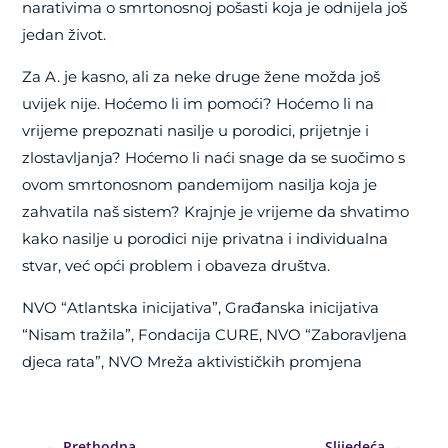
narativima o smrtonosnoj pošasti koja je odnijela još
jedan život.
Za A. je kasno, ali za neke druge žene možda još
uvijek nije. Hoćemo li im pomoći? Hoćemo li na
vrijeme prepoznati nasilje u porodici, prijetnje i
zlostavljanja? Hoćemo li naći snage da se suočimo s
ovom smrtonosnom pandemijom nasilja koja je
zahvatila naš sistem? Krajnje je vrijeme da shvatimo
kako nasilje u porodici nije privatna i individualna
stvar, već opći problem i obaveza društva.
NVO “Atlantska inicijativa”, Građanska inicijativa
“Nisam tražila”, Fondacija CURE, NVO “Zaboravljena
djeca rata”, NVO Mreža aktivističkih promjena
←
Prethodna
Slijedeća
→