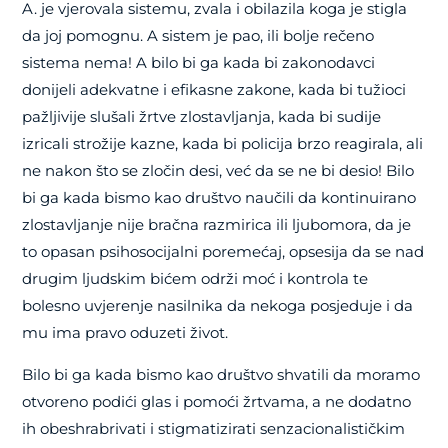
A. je vjerovala sistemu, zvala i obilazila koga je stigla
da joj pomognu. A sistem je pao, ili bolje rečeno
sistema nema! A bilo bi ga kada bi zakonodavci
donijeli adekvatne i efikasne zakone, kada bi tužioci
pažljivije slušali žrtve zlostavljanja, kada bi sudije
izricali strožije kazne, kada bi policija brzo reagirala, ali
ne nakon što se zločin desi, već da se ne bi desio! Bilo
bi ga kada bismo kao društvo naučili da kontinuirano
zlostavljanje nije bračna razmirica ili ljubomora, da je
to opasan psihosocijalni poremećaj, opsesija da se nad
drugim ljudskim bićem održi moć i kontrola te
bolesno uvjerenje nasilnika da nekoga posjeduje i da
mu ima pravo oduzeti život.
Bilo bi ga kada bismo kao društvo shvatili da moramo
otvoreno podići glas i pomoći žrtvama, a ne dodatno
ih obeshrabrivati i stigmatizirati senzacionalističkim