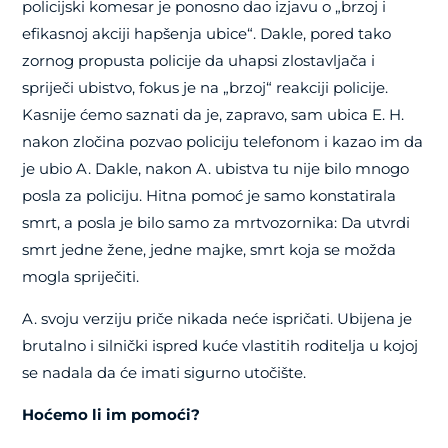
policijski komesar je ponosno dao izjavu o „brzoj i
efikasnoj akciji hapšenja ubice“. Dakle, pored tako
zornog propusta policije da uhapsi zlostavljača i
spriječi ubistvo, fokus je na „brzoj“ reakciji policije.
Kasnije ćemo saznati da je, zapravo, sam ubica E. H.
nakon zločina pozvao policiju telefonom i kazao im da
je ubio A. Dakle, nakon A. ubistva tu nije bilo mnogo
posla za policiju. Hitna pomoć je samo konstatirala
smrt, a posla je bilo samo za mrtvozornika: Da utvrdi
smrt jedne žene, jedne majke, smrt koja se možda
mogla spriječiti.
A. svoju verziju priče nikada neće ispričati. Ubijena je
brutalno i silnički ispred kuće vlastitih roditelja u kojoj
se nadala da će imati sigurno utočište.
Hoćemo li im pomoći?