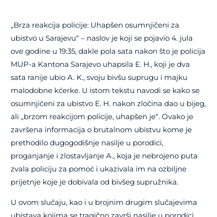
„Brza reakcija policije: Uhapšen osumnjičeni za
ubistvo u Sarajevu“ – naslov je koji se pojavio 4. jula
ove godine u 19:35, dakle pola sata nakon što je policija
MUP-a Kantona Sarajevo uhapsila E. H., koji je dva
sata ranije ubio A. K., svoju bivšu suprugu i majku
malodobne kćerke. U istom tekstu navodi se kako se
osumnjičeni za ubistvo E. H. nakon zločina dao u bijeg,
ali „brzom reakcijom policije, uhapšen je“. Ovako je
završena informacija o brutalnom ubistvu kome je
prethodilo dugogodišnje nasilje u porodici,
proganjanje i zlostavljanje A., koja je nebrojeno puta
zvala policiju za pomoć i ukazivala im na ozbiljne
prijetnje koje je dobivala od bivšeg supružnika.
U ovom slučaju, kao i u brojnim drugim slučajevima
ubistava kojima se tragično završi nasilje u porodici,