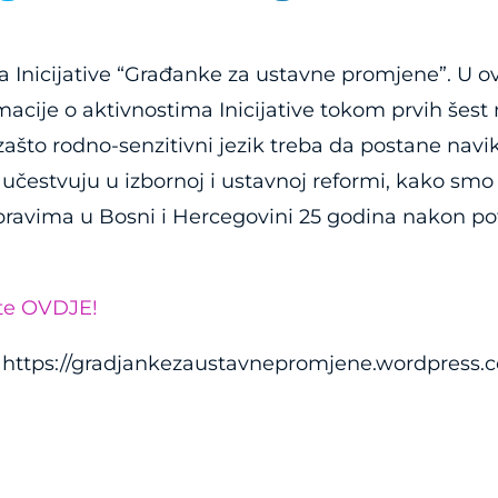
na Inicijative “Građanke za ustavne promjene”. U
cije o aktivnostima Inicijative tokom prvih šest 
zašto rodno-senzitivni jezik treba da postane navi
a učestvuju u izbornoj i ustavnoj reformi, kako sm
 pravima u Bosni i Hercegovini 25 godina nakon p
.
mite OVDJE!
e: https://gradjankezaustavnepromjene.wordpress.