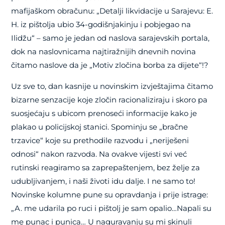
mafijaškom obračunu: „Detalji likvidacije u Sarajevu: E.
H. iz pištolja ubio 34-godišnjakinju i pobjegao na
Ilidžu“ – samo je jedan od naslova sarajevskih portala,
dok na naslovnicama najtiražnijih dnevnih novina
čitamo naslove da je „Motiv zločina borba za dijete“!?
Uz sve to, dan kasnije u novinskim izvještajima čitamo
bizarne senzacije koje zločin racionaliziraju i skoro pa
suosjećaju s ubicom prenoseći informacije kako je
plakao u policijskoj stanici. Spominju se „bračne
trzavice“ koje su prethodile razvodu i „neriješeni
odnosi“ nakon razvoda. Na ovakve vijesti svi već
rutinski reagiramo sa zaprepaštenjem, bez želje za
udubljivanjem, i naši životi idu dalje. I ne samo to!
Novinske kolumne pune su opravdanja i prije istrage:
„A. me udarila po ruci i pištolj je sam opalio…Napali su
me punac i punica… U naguravanju su mi skinuli