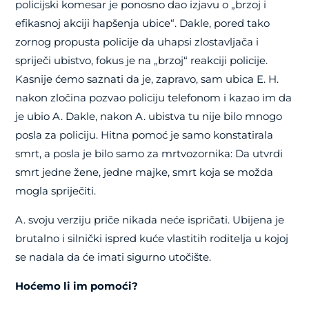
policijski komesar je ponosno dao izjavu o „brzoj i
efikasnoj akciji hapšenja ubice“. Dakle, pored tako
zornog propusta policije da uhapsi zlostavljača i
spriječi ubistvo, fokus je na „brzoj“ reakciji policije.
Kasnije ćemo saznati da je, zapravo, sam ubica E. H.
nakon zločina pozvao policiju telefonom i kazao im da
je ubio A. Dakle, nakon A. ubistva tu nije bilo mnogo
posla za policiju. Hitna pomoć je samo konstatirala
smrt, a posla je bilo samo za mrtvozornika: Da utvrdi
smrt jedne žene, jedne majke, smrt koja se možda
mogla spriječiti.
A. svoju verziju priče nikada neće ispričati. Ubijena je
brutalno i silnički ispred kuće vlastitih roditelja u kojoj
se nadala da će imati sigurno utočište.
Hoćemo li im pomoći?