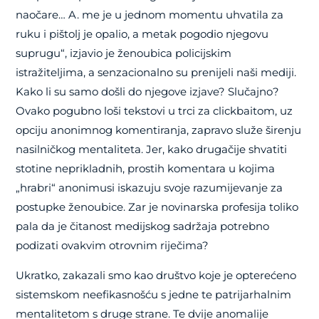
naočare… A. me je u jednom momentu uhvatila za
ruku i pištolj je opalio, a metak pogodio njegovu
suprugu“, izjavio je ženoubica policijskim
istražiteljima, a senzacionalno su prenijeli naši mediji.
Kako li su samo došli do njegove izjave? Slučajno?
Ovako pogubno loši tekstovi u trci za clickbaitom, uz
opciju anonimnog komentiranja, zapravo služe širenju
nasilničkog mentaliteta. Jer, kako drugačije shvatiti
stotine neprikladnih, prostih komentara u kojima
„hrabri“ anonimusi iskazuju svoje razumijevanje za
postupke ženoubice. Zar je novinarska profesija toliko
pala da je čitanost medijskog sadržaja potrebno
podizati ovakvim otrovnim riječima?
Ukratko, zakazali smo kao društvo koje je opterećeno
sistemskom neefikasnošću s jedne te patrijarhalnim
mentalitetom s druge strane. Te dvije anomalije