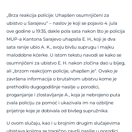
„Brza reakcija policije: Uhapšen osumnjičeni za
ubistvo u Sarajevu“ – naslov je koji se pojavio 4. jula
ove godine u 19:35, dakle pola sata nakon što je policija
MUP-a Kantona Sarajevo uhapsila E. H., koji je dva
sata ranije ubio A. K., svoju bivšu suprugu i majku
malodobne kćerke. U istom tekstu navodi se kako se
osumnjičeni za ubistvo E. H. nakon zločina dao u bijeg,
ali „brzom reakcijom policije, uhapšen je“. Ovako je
završena informacija o brutalnom ubistvu kome je
prethodilo dugogodišnje nasilje u porodici,
proganjanje i zlostavljanje A., koja je nebrojeno puta
zvala policiju za pomoć i ukazivala im na ozbiljne
prijetnje koje je dobivala od bivšeg supružnika.
U ovom slučaju, kao i u brojnim drugim slučajevima
ubistava kojima se tragično završi nasilje u porodici,