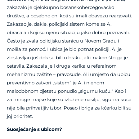
zakazalo je cjelokupno bosanskohercegovačko
društvo, a posebno oni koji su imali obavezu reagovati.
Zakazao je, dakle, policijski sistem kome se A.
obraćala i koji su njenu situaciju jako dobro poznavali.
Često je zvala policijsku stanicu u Novom Gradu i
molila za pomoć. I ubica je bio poznat policiji. A. je
zlostavljao još dok su bili u braku, ali i nakon što ga je
ostavila. Zakazala je i druga karika u referalnom
mehanizmu zaštite – pravosuđe. Ali umjesto da ubicu
preventivno zatvori „sistem“ je A. i njenom
malodobnom djetetu ponudio „sigurnu kuću.“ Kao i
za mnoge majke koje su izložene nasilju, sigurna kuća
nije bila prihvatljiv izbor. Posao i briga za kćerku bili su
joj prioritet.
Suosjećanje s ubicom?