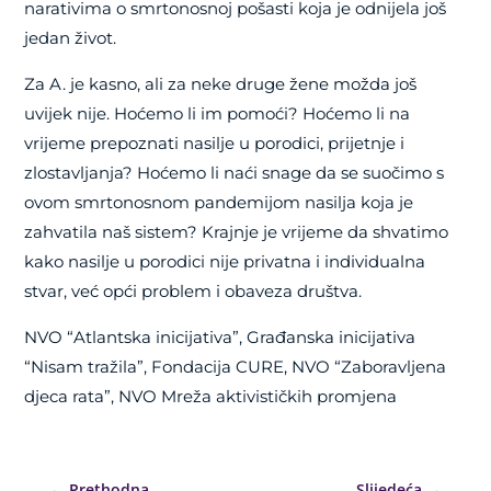
narativima o smrtonosnoj pošasti koja je odnijela još
jedan život.
Za A. je kasno, ali za neke druge žene možda još
uvijek nije. Hoćemo li im pomoći? Hoćemo li na
vrijeme prepoznati nasilje u porodici, prijetnje i
zlostavljanja? Hoćemo li naći snage da se suočimo s
ovom smrtonosnom pandemijom nasilja koja je
zahvatila naš sistem? Krajnje je vrijeme da shvatimo
kako nasilje u porodici nije privatna i individualna
stvar, već opći problem i obaveza društva.
NVO “Atlantska inicijativa”, Građanska inicijativa
“Nisam tražila”, Fondacija CURE, NVO “Zaboravljena
djeca rata”, NVO Mreža aktivističkih promjena
←
Prethodna
Slijedeća
→