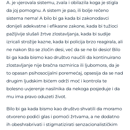
A. je vjerovala sistemu, zvala i obilazila koga je stigla
da joj pomognu. A sistem je pao, ili bolje rečeno
sistema nema! A bilo bi ga kada bi zakonodavci
donijeli adekvatne i efikasne zakone, kada bi tužioci
pažljivije slušali žrtve zlostavljanja, kada bi sudije
izricali strožije kazne, kada bi policija brzo reagirala, ali
ne nakon što se zločin desi, već da se ne bi desio! Bilo
bi ga kada bismo kao društvo naučili da kontinuirano
zlostavljanje nije bračna razmirica ili ljubomora, da je
to opasan psihosocijalni poremećaj, opsesija da se nad
drugim ljudskim bićem održi moć i kontrola te
bolesno uvjerenje nasilnika da nekoga posjeduje i da
mu ima pravo oduzeti život.
Bilo bi ga kada bismo kao društvo shvatili da moramo
otvoreno podići glas i pomoći žrtvama, a ne dodatno
ih obeshrabrivati i stigmatizirati senzacionalističkim