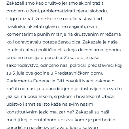
Zakazali smo kao društvo jer smo skloni tražiti
problem u ženi, problematizirati njenu slobodu,
stigmatizirati žene koje se odluče rastaviti od
nasilnika, okretati glavu i ne reagirati, osim
komentarima punih mržnje na društvenim mrežama
koji opravdavaju poteze ženoubica. Zakazala je naša
intelektualna i politička elita koja decenijama ignorira
problem nasilja u porodici. Zakazalo je naše
zakonodavstvo, odnosno naši politički predstavnici koji
su 5. jula ove godine u Predstavničkom domu
Parlamenta Federacije BiH povukli Nacrt zakona o
zaštiti od nasilja u porodici jer nije dostavljen na sva tri
jezika, na bosanskom, srpskom i hrvatskom! Ubica,
ubistvo i smrt se isto kaže na svim našim
konstitutivnim jezicima, zar ne? Zakazali su naši
mediji koji o brutalnom ubistvu kome je prethodilo
porodično nasilje izvještavaju kao o kakvom