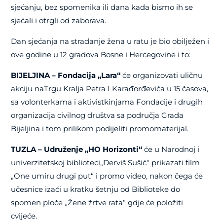
sjećanju, bez spomenika ili dana kada bismo ih se
sjećali i otrgli od zaborava.
Dan sjećanja na stradanje žena u ratu je bio obilježen i
ove godine u 12 gradova Bosne i Hercegovine i to:
BIJELJINA – Fondacija „Lara“
će organizovati uličnu
akciju naTrgu Kralja Petra I Karađorđevića u 15 časova,
sa volonterkama i aktivistkinjama Fondacije i drugih
organizacija civilnog društva sa područja Grada
Bijeljina i tom prilikom podijeliti promomaterijal.
TUZLA – Udruženje „HO Horizonti“
će u Narodnoj i
univerzitetskoj biblioteci„Derviš Sušić“ prikazati film
„One umiru drugi put“ i promo video, nakon čega će
učesnice izaći u kratku šetnju od Biblioteke do
spomen ploče „Žene žrtve rata“ gdje će položiti
cvijeće.