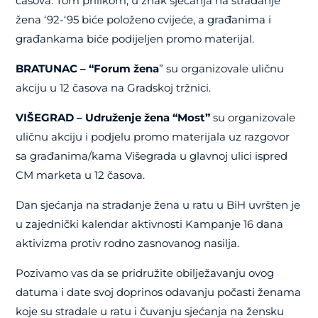
časova. Tom prilikom, u znak sjećanja na stradanje
žena ‘92-‘95 biće položeno cvijeće, a građanima i
građankama biće podijeljen promo materijal.
BRATUNAC – “Forum žena
” su organizovale uličnu
akciju u 12 časova na Gradskoj tržnici.
VIŠEGRAD – Udruženje žena “Most”
su organizovale
uličnu akciju i podjelu promo materijala uz razgovor
sa građanima/kama Višegrada u glavnoj ulici ispred
CM marketa u 12 časova.
Dan sjećanja na stradanje žena u ratu u BiH uvršten je
u zajednički kalendar aktivnosti Kampanje 16 dana
aktivizma protiv rodno zasnovanog nasilja.
Pozivamo vas da se pridružite obilježavanju ovog
datuma i date svoj doprinos odavanju počasti ženama
koje su stradale u ratu i čuvanju sjećanja na žensku