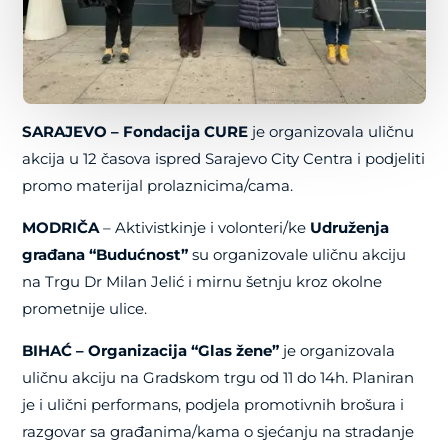
SARAJEVO – Fondacija CURE
je organizovala uličnu
akcija u 12 časova ispred Sarajevo City Centra i podjeliti
promo materijal prolaznicima/cama.
MODRIČA
– Aktivistkinje i volonteri/ke
Udruženja
građana “Budućnost”
su organizovale uličnu akciju
na Trgu Dr Milan Jelić i mirnu šetnju kroz okolne
prometnije ulice.
BIHAĆ – Organizacija “Glas žene”
je organizovala
uličnu akciju na Gradskom trgu od 11 do 14h. Planiran
je i ulični performans, podjela promotivnih brošura i
razgovar sa građanima/kama o sjećanju na stradanje