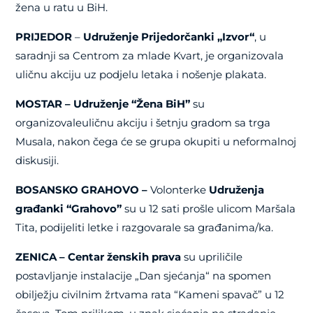
žena u ratu u BiH.
PRIJEDOR
–
Udruženje Prijedorčanki „Izvor“
, u
saradnji sa Centrom za mlade Kvart, je organizovala
uličnu akciju uz podjelu letaka i nošenje plakata.
MOSTAR – Udruženje “Žena BiH”
su
organizovaleuličnu akciju i šetnju gradom sa trga
Musala, nakon čega će se grupa okupiti u neformalnoj
diskusiji.
BOSANSKO GRAHOVO –
Volonterke
Udruženja
građanki “Grahovo”
su u 12 sati prošle ulicom Maršala
Tita, podijeliti letke i razgovarale sa građanima/ka.
ZENICA – Centar ženskih prava
su upriličile
postavljanje instalacije „Dan sjećanja“ na spomen
obilježju civilnim žrtvama rata “Kameni spavač” u 12