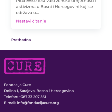
PitchWise festivalu ženske umjetnosti i
aktivizma u Bosni i Hercegovini koji se
održava u...
Nastavi čitanje
Prethodna
Fondacija Cure
Dolina 1, Sarajevo, Bosna i Hercegovina
Telefon:
+387 33 207 561
E-mail:
info@fondacijacure.org