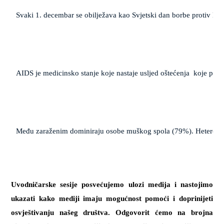
Svaki 1. decembar se obilježava kao Svjetski dan borbe protiv HIV/
AIDS je medicinsko stanje koje nastaje usljed oštećenja  koje pro
Među zaraženim dominiraju osobe muškog spola (79%). Heteroseksua
Uvodničarske sesije posvećujemo ulozi medija i nastojimo
ukazati kako mediji imaju mogućnost pomoći i doprinijeti
osvještivanju našeg društva. Odgovorit ćemo na brojna