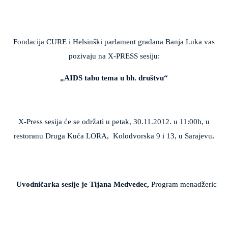
Fondacija CURE i Helsinški parlament građana Banja Luka vas
pozivaju na X-PRESS sesiju:
„AIDS tabu tema u bh. društvu“
X-Press sesija će se održati u petak, 30.11.2012. u 11:00h, u
restoranu Druga Kuća LORA,
Kolodvorska 9 i 13,
u Sarajevu
.
Uvodničarka sesije je 
Tijana Medvedec, 
Program menadžerica u 