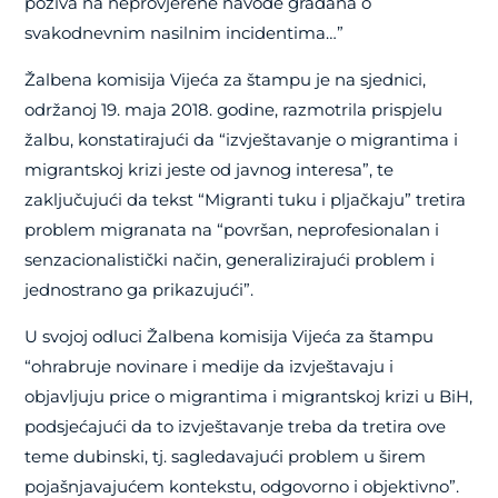
poziva na neprovjerene navode građana o
svakodnevnim nasilnim incidentima…”
Žalbena komisija Vijeća za štampu je na sjednici,
održanoj 19. maja 2018. godine, razmotrila prispjelu
žalbu, konstatirajući da “izvještavanje o migrantima i
migrantskoj krizi jeste od javnog interesa”, te
zaključujući da tekst “Migranti tuku i pljačkaju” tretira
problem migranata na “površan, neprofesionalan i
senzacionalistički način, generalizirajući problem i
jednostrano ga prikazujući”.
U svojoj odluci Žalbena komisija Vijeća za štampu
“ohrabruje novinare i medije da izvještavaju i
objavljuju price o migrantima i migrantskoj krizi u BiH,
podsjećajući da to izvještavanje treba da tretira ove
teme dubinski, tj. sagledavajući problem u širem
pojašnjavajućem kontekstu, odgovorno i objektivno”.