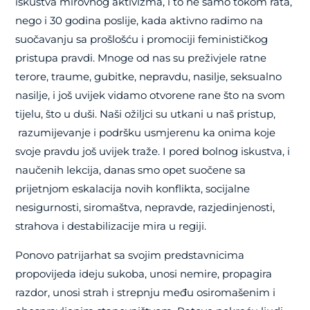
iskustva mirovnog aktivizma, i to ne samo tokom rata,
nego i 30 godina poslije, kada aktivno radimo na
suočavanju sa prošlošću i promociji feminističkog
pristupa pravdi. Mnoge od nas su preživjele ratne
terore, traume, gubitke, nepravdu, nasilje, seksualno
nasilje, i još uvijek vidamo otvorene rane što na svom
tijelu, što u duši. Naši ožiljci su utkani u naš pristup,
razumijevanje i podršku usmjerenu ka onima koje
svoje pravdu još uvijek traže. I pored bolnog iskustva, i
naučenih lekcija, danas smo opet suočene sa
prijetnjom eskalacija novih konflikta, socijalne
nesigurnosti, siromaštva, nepravde, razjedinjenosti,
strahova i destabilizacije mira u regiji.
Ponovo patrijarhat sa svojim predstavnicima
propovijeda ideju sukoba, unosi nemire, propagira
razdor, unosi strah i strepnju među osiromašenim i