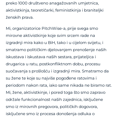
preko 1000 društveno anagažovanih umjetnica,
aktivistkinja, teoretičarki, feministkinja i braniteljki
ženskih prava.
Mi, organizatorice PitchWise-a, prije svega smo
mirovne aktivistkinje koje svim srcem rade na
izgradnji mira kako u BiH, tako i u cijelom svijetu, i
smatramo političkim djelovanjem prenošenje naših
iskustava i iskustava naših sestara, prijateljica i
drugarica u ratu, postkonfliktnom dobu, procesu
suočavanja s prošlošću i izgradnji mira. Smatramo da
su žene te koje su najviše pogođene ratovima i
periodom nakon rata, iako same nikada ne biramo rat.
Mi, žene, aktivistkinje, i pored toga što smo zapravo
održale funkcionalnost naših zajednica, isključene
smo iz mirovnih pregovora, političkih dogovora,
isključene smo iz procesa donošenja odluka o