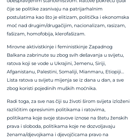
obespravljenim stanovništvom. Ratove pokreću ljudi
čije se politike zasnivaju na patrijarhalnim
postulatima kao što je elitizam, politička i ekonomska
moć nad drugim/drugačijim, nacionalizam, rasizam,
fašizam, homofobija, klerofašizam.
Mirovne aktivistkinje i feministkinje Zapadnog
Balkana zabrinute su zbog svih dešavanja u svijetu,
ratova koji se vode u Ukrajini, Jemenu, Siriji,
Afganistanu, Palestini, Somaliji, Mianmaru, Etiopiji…
Lista ratova u svijetu mijenja se iz dana u dan, a sve
zbog koristi pojedinih muških moćnika.
Radi toga, za sve nas čiji su životi širom svijeta izloženi
različitim opresivnim politikama i ratovima,
politikama koje svoje stavove iznose na štetu ženskih
prava i sloboda, politikama koje ne dozvoljavaju
ženama/djevojkama i djevojčicama pravo na