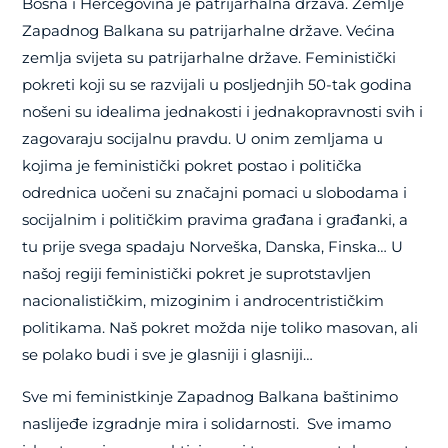
Bosna i Hercegovina je patrijarhalna država. Zemlje
Zapadnog Balkana su patrijarhalne države. Većina
zemlja svijeta su patrijarhalne države. Feministički
pokreti koji su se razvijali u posljednjih 50-tak godina
nošeni su idealima jednakosti i jednakopravnosti svih i
zagovaraju socijalnu pravdu. U onim zemljama u
kojima je feministički pokret postao i politička
odrednica uočeni su značajni pomaci u slobodama i
socijalnim i političkim pravima građana i građanki, a
tu prije svega spadaju Norveška, Danska, Finska… U
našoj regiji feministički pokret je suprotstavljen
nacionalističkim, mizoginim i androcentrističkim
politikama. Naš pokret možda nije toliko masovan, ali
se polako budi i sve je glasniji i glasniji…
Sve mi feministkinje Zapadnog Balkana baštinimo
naslijeđe izgradnje mira i solidarnosti. Sve imamo