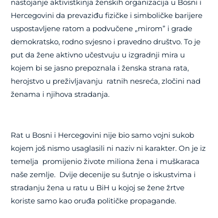
nastojanje aktivistkinja ženskih organizacija u Bosni i
Hercegovini da prevaziđu fizičke i simboličke barijere
uspostavljene ratom a podvučene „mirom” i grade
demokratsko, rodno svjesno i pravedno društvo. To je
put da žene aktivno učestvuju u izgradnji mira u
kojem bi se jasno prepoznala i ženska strana rata,
herojstvo u preživljavanju ratnih nesreća, zločini nad
ženama i njihova stradanja.
Rat u Bosni i Hercegovini nije bio samo vojni sukob
kojem još nismo usaglasili ni naziv ni karakter. On je iz
temelja promijenio živote miliona žena i muškaraca
naše zemlje. Dvije decenije su šutnje o iskustvima i
stradanju žena u ratu u BiH u kojoj se žene žrtve
koriste samo kao oruđa političke propagande.