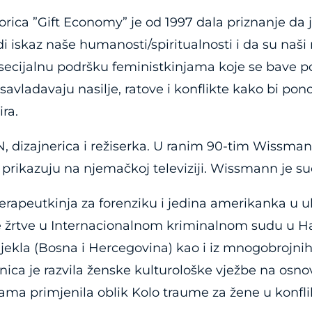
 ”Gift Economy” je od 1997 dala priznanje da j
iskaz naše humanosti/spiritualnosti i da su naši n
secijalnu podršku feministkinjama koje se bave po
vladavaju nasilje, ratove i konflikte kako bi ponov
ra.
ajnerica i režiserka. U ranim 90-tim Wissman 
 prikazuju na njemačkoj televiziji. Wissmann je suo
eutkinja za forenziku i jedina amerikanka u ulo
e žrtve u Internacionalnom kriminalnom sudu u Hagu
ijekla (Bosna i Hercegovina) kao i iz mnogobrojnih
ca je razvila ženske kulturološke vježbe na osno
ma primjenila oblik Kolo traume za žene u konflik