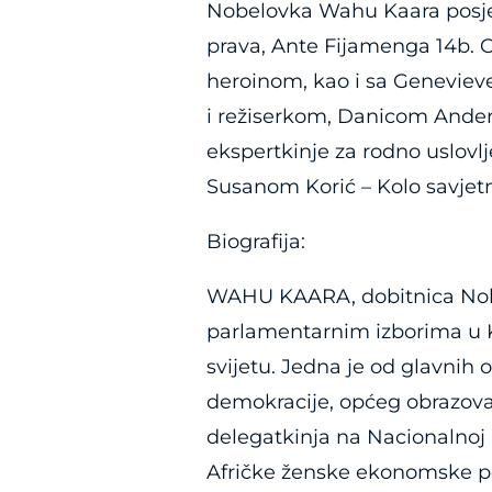
Nobelovka Wahu Kaara posjeti
prava, Ante Fijamenga 14b. 
heroinom, kao i sa Genevie
i režiserkom, Danicom Ander
ekspertkinje za rodno uslovl
Susanom Korić – Kolo savjet
Biografija:
WAHU KAARA, dobitnica Nobe
parlamentarnim izborima u Ken
svijetu. Jedna je od glavnih 
demokracije, općeg obrazovan
delegatkinja na Nacionalnoj u
Afričke ženske ekonomske po