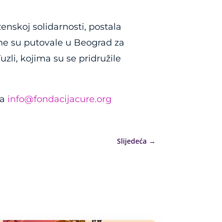
nskoj solidarnosti, postala
žene su putovale u Beograd za
li, kojima su se pridružile
na
info@fondacijacure.org
Slijedeća
→