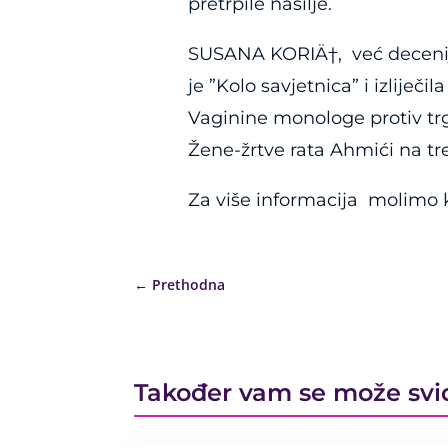
pretrpile nasilje.
SUSANA KORIÄ†, već deceniju
je ”Kolo savjetnica” i izlij
Vaginine monologe protiv trg
Žene-žrtve rata Ahmići na t
Za više informacija molimo k
←
Prethodna
Također vam se može svi