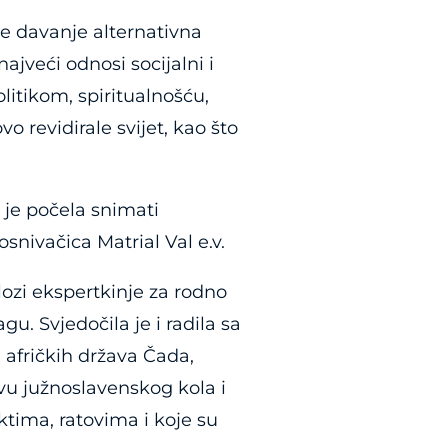
e davanje alternativna
ajveći odnosi socijalni i
litikom, spiritualnošću,
o revidirale svijet, kao što
je počela snimati
snivačica Matrial Val e.v.
zi ekspertkinje za rodno
. Svjedočila je i radila sa
 afričkih država Čada,
vu južnoslavenskog kola i
tima, ratovima i koje su