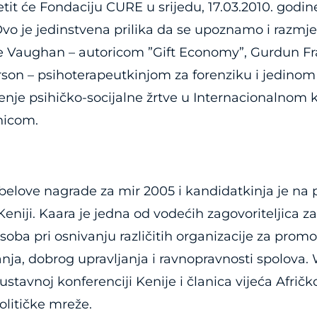
t će Fondaciju CURE u srijedu, 17.03.2010. godine 
Ovo je jedinstvena prilika da se upoznamo i razm
ve Vaughan – autoricom ”Gift Economy”, Gurdun F
son – psihoterapeutkinjom za forenziku i jedino
jenje psihičko-socijalne žrtve u Internacionalno
nicom.
love nagrade za mir 2005 i kandidatkinja je na 
iji. Kaara je jedna od vodećih zagovoriteljica za 
osoba pri osnivanju različitih organizacije za promo
ja, dobrog upravljanja i ravnopravnosti spolova. 
stavnoj konferenciji Kenije i članica vijeća Afričk
litičke mreže.