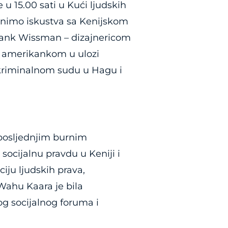
u 15.00 sati u Kući ljudskih
jenimo iskustva sa Kenijskom
rank Wissman – dizajnericom
m amerikankom u ulozi
m kriminalnom sudu u Hagu i
posljednjim burnim
socijalnu pravdu u Keniji i
ciju ljudskih prava,
Wahu Kaara je bila
og socijalnog foruma i