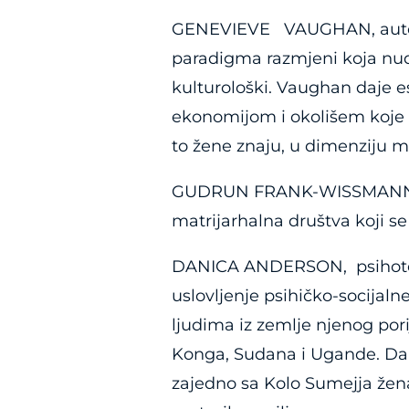
GENEVIEVE VAUGHAN, autorica
paradigma razmjeni koja nudi 
kulturološki. Vaughan daje e
ekonomijom i okolišem koje sa
to žene znaju, u dimenziju mi
GUDRUN FRANK-WISSMANN, diz
matrijarhalna društva koji se
DANICA ANDERSON, psihoterap
uslovljenje psihičko-socijaln
ljudima iz zemlje njenog por
Konga, Sudana i Ugande. Dani
zajedno sa Kolo Sumejja žena