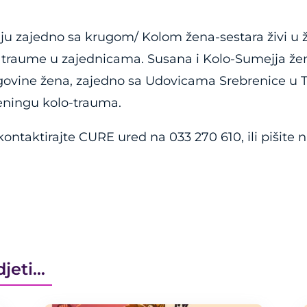
 zajedno sa krugom/ Kolom žena-sestara živi u že
ečila traume u zajednicama. Susana i Kolo-Sumejja 
ovine žena, zajedno sa Udovicama Srebrenice u Tuz
reningu kolo-trauma.
ontaktirajte CURE ured na 033 270 610, ili pišite 
djeti…