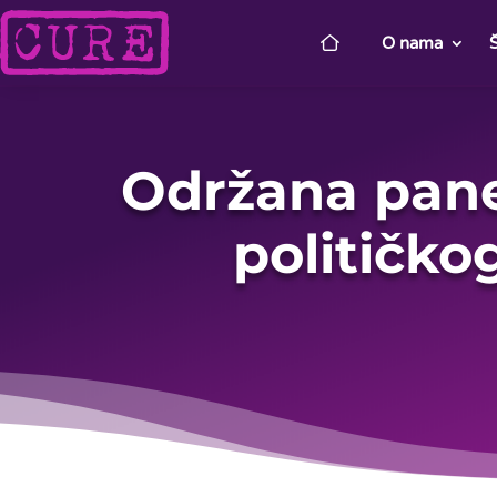
O nama
Održana pane
političko