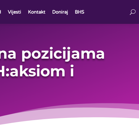
H
Vijesti
Kontakt
Doniraj
BHS
na pozicijama
H:aksiom i