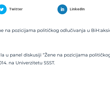
Twitter
LinkedIn
e na pozicijama političkog odlučivanja u BiH:aks
a u panel diskusiji “Žene na pozicijama političko
014. na Univerzitetu SSST.