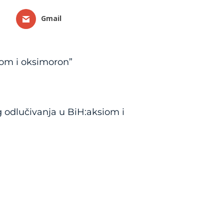
Gmail
iom i oksimoron”
g odlučivanja u BiH:aksiom i