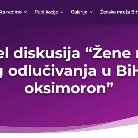
Šta radimo
Publikacije
Galerije
Ženska mreža Bi
l diskusija “Žene 
g odlučivanja u Bi
oksimoron”