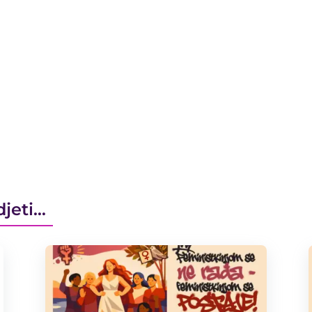
djeti…