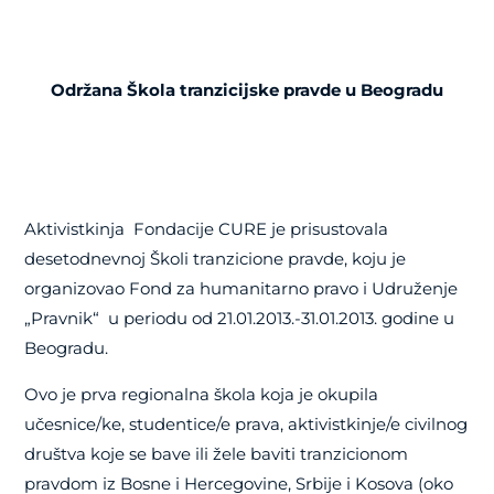
Održana Škola tranzicijske pravde u Beogradu
Aktivistkinja
Fondacije CURE je prisustovala
desetodnevnoj Školi tranzicione pravde, koju je
organizovao Fond za humanitarno pravo i Udruženje
„Pravnik“
u periodu od 21.01.2013.-31.01.2013. godine u
Beogradu.
Ovo je prva regionalna škola koja je okupila
učesnice/ke, studentice/e prava, aktivistkinje/e civilnog
društva koje se bave ili žele baviti tranzicionom
pravdom iz Bosne i Hercegovine, Srbije i Kosova (oko