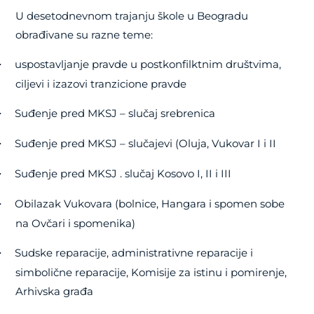
U desetodnevnom trajanju škole u Beogradu
obrađivane su razne teme:
uspostavljanje pravde u postkonfilktnim društvima,
·
ciljevi i izazovi tranzicione pravde
Suđenje pred MKSJ – slučaj srebrenica
·
Suđenje pred MKSJ – slučajevi (Oluja, Vukovar I i II
·
Suđenje pred MKSJ . slučaj Kosovo I, II i III
·
Obilazak Vukovara (bolnice, Hangara i spomen sobe
·
na Ovčari i spomenika)
Sudske reparacije, administrativne reparacije i
·
simbolične reparacije, Komisije za istinu i pomirenje,
Arhivska građa