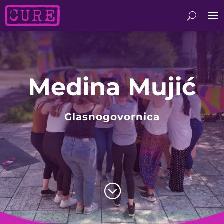
Medina Mujić
Glasnogovornica
;