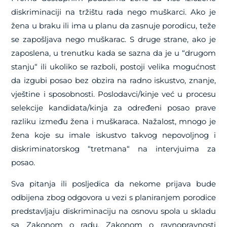
diskriminaciji na tržištu rada nego muškarci. Ako je
žena u braku ili ima u planu da zasnuje porodicu, teže
se zapošljava nego muškarac. S druge strane, ako je
zaposlena, u trenutku kada se sazna da je u “drugom
stanju“ ili ukoliko se razboli, postoji velika mogućnost
da izgubi posao bez obzira na radno iskustvo, znanje,
vještine i sposobnosti. Poslodavci/kinje već u procesu
selekcije kandidata/kinja za određeni posao prave
razliku između žena i muškaraca. Nažalost, mnogo je
žena koje su imale iskustvo takvog nepovoljnog i
diskriminatorskog “tretmana“ na intervjuima za
posao.
Sva pitanja ili posljedica da nekome prijava bude
odbijena zbog odgovora u vezi s planiranjem porodice
predstavljaju diskriminaciju na osnovu spola u skladu
sa Zakonom o radu, Zakonom o ravnopravnosti