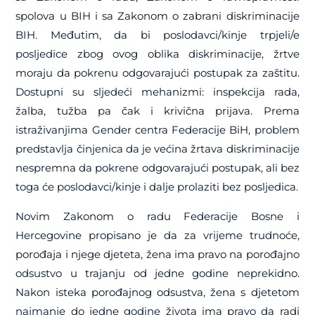
spolova u BIH i sa Zakonom o zabrani diskriminacije
BIH. Međutim, da bi poslodavci/kinje trpjeli/e
posljedice zbog ovog oblika diskriminacije, žrtve
moraju da pokrenu odgovarajući postupak za zaštitu.
Dostupni su sljedeći mehanizmi: inspekcija rada,
žalba, tužba pa čak i krivična prijava. Prema
istraživanjima Gender centra Federacije BiH, problem
predstavlja činjenica da je većina žrtava diskriminacije
nespremna da pokrene odgovarajući postupak, ali bez
toga će poslodavci/kinje i dalje prolaziti bez posljedica.
Novim Zakonom o radu Federacije Bosne i
Hercegovine propisano je da za vrijeme trudnoće,
porođaja i njege djeteta, žena ima pravo na porođajno
odsustvo u trajanju od jedne godine neprekidno.
Nakon isteka porođajnog odsustva, žena s djetetom
najmanje do jedne godine života ima pravo da radi