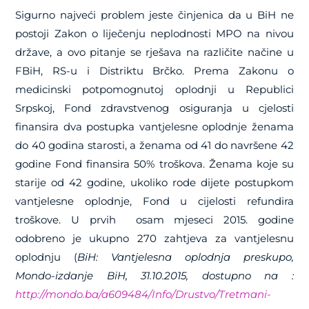
Sigurno najveći problem jeste činjenica da u BiH ne
postoji Zakon o liječenju neplodnosti MPO na nivou
države, a ovo pitanje se rješava na različite načine u
FBiH, RS-u i Distriktu Brčko. Prema Zakonu o
medicinski potpomognutoj oplodnji u Republici
Srpskoj, Fond zdravstvenog osiguranja u cjelosti
finansira dva postupka vantjelesne oplodnje ženama
do 40 godina starosti, a ženama od 41 do navršene 42
godine Fond finansira 50% troškova. Ženama koje su
starije od 42 godine, ukoliko rode dijete postupkom
vantjelesne oplodnje, Fond u cijelosti refundira
troškove. U prvih osam mjeseci 2015. godine
odobreno je ukupno 270 zahtjeva za vantjelesnu
oplodnju (
BiH: Vantjelesna oplodnja preskupo,
Mondo-izdanje BiH, 31.10.2015, dostupno na :
http://mondo.ba/a609484/Info/Drustvo/Tretmani-