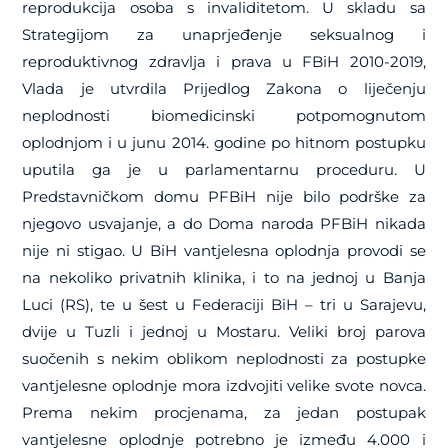
reprodukcija osoba s invaliditetom. U skladu sa
Strategijom za unaprjeđenje seksualnog i
reproduktivnog zdravlja i prava u FBiH 2010-2019,
Vlada je utvrdila Prijedlog Zakona o liječenju
neplodnosti biomedicinski potpomognutom
oplodnjom i u junu 2014. godine po hitnom postupku
uputila ga je u parlamentarnu proceduru. U
Predstavničkom domu PFBiH nije bilo podrške za
njegovo usvajanje, a do Doma naroda PFBiH nikada
nije ni stigao. U BiH vantjelesna oplodnja provodi se
na nekoliko privatnih klinika, i to na jednoj u Banja
Luci (RS), te u šest u Federaciji BiH – tri u Sarajevu,
dvije u Tuzli i jednoj u Mostaru. Veliki broj parova
suočenih s nekim oblikom neplodnosti za postupke
vantjelesne oplodnje mora izdvojiti velike svote novca.
Prema nekim procjenama, za jedan postupak
vantjelesne oplodnje potrebno je između 4.000 i