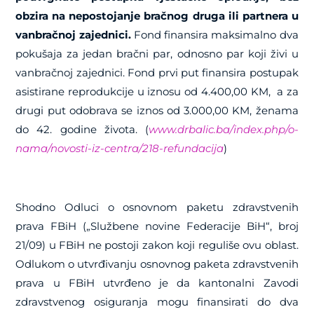
obzira na nepostojanje bračnog druga ili partnera u
vanbračnoj zajednici.
Fond finansira maksimalno dva
pokušaja za jedan bračni par, odnosno par koji živi u
vanbračnoj zajednici. Fond prvi put finansira postupak
asistirane reprodukcije u iznosu od 4.400,00 KM, a za
drugi put odobrava se iznos od 3.000,00 KM, ženama
do 42. godine života. (
www.drbalic.ba/index.php/o-
nama/novosti-iz-centra/218-refundacija
)
Shodno Odluci o osnovnom paketu zdravstvenih
prava FBiH („Službene novine Federacije BiH“, broj
21/09) u FBiH ne postoji zakon koji reguliše ovu oblast.
Odlukom o utvrđivanju osnovnog paketa zdravstvenih
prava u FBiH utvrđeno je da kantonalni Zavodi
zdravstvenog osiguranja mogu finansirati do dva