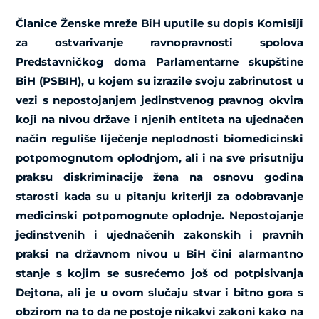
Članice Ženske mreže BiH uputile su dopis Komisiji
za ostvarivanje ravnopravnosti spolova
Predstavničkog doma Parlamentarne skupštine
BiH (PSBIH), u kojem su izrazile svoju zabrinutost u
vezi s nepostojanjem jedinstvenog pravnog okvira
koji na nivou države i njenih entiteta na ujednačen
način reguliše liječenje neplodnosti biomedicinski
potpomognutom oplodnjom, ali i na sve prisutniju
praksu diskriminacije žena na osnovu godina
starosti kada su u pitanju kriteriji za odobravanje
medicinski potpomognute oplodnje. Nepostojanje
jedinstvenih i ujednačenih zakonskih i pravnih
praksi na državnom nivou u BiH čini alarmantno
stanje s kojim se susrećemo još od potpisivanja
Dejtona, ali je u ovom slučaju stvar i bitno gora s
obzirom na to da ne postoje nikakvi zakoni kako na