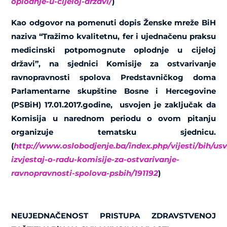
oplodnje-u-cijeloj-drzavi/
)
Kao odgovor na pomenuti dopis Ženske mreže BiH
naziva “Tražimo kvalitetnu, fer i ujednačenu praksu
medicinski potpomognute oplodnje u cijeloj
državi”, na sjednici Komisije za ostvarivanje
ravnopravnosti spolova Predstavničkog doma
Parlamentarne skupštine Bosne i Hercegovine
(PSBiH) 17.01.2017.godine, usvojen je zaključak da
Komisija u narednom periodu o ovom pitanju
organizuje tematsku sjednicu.
(
http://www.oslobodjenje.ba/index.php/vijesti/bih/usv
izvjestaj-o-radu-komisije-za-ostvarivanje-
ravnopravnosti-spolova-psbih/191192
)
NEUJEDNAČENOST PRISTUPA ZDRAVSTVENOJ