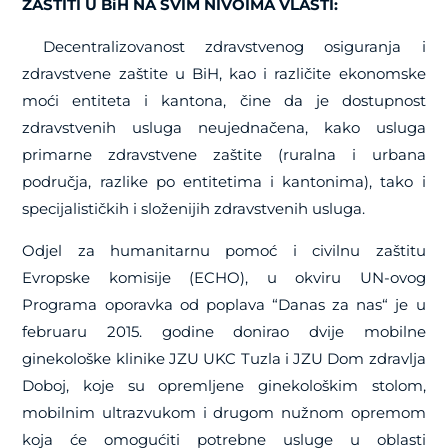
ZAŠTITI U BiH NA SVIM NIVOIMA VLASTI:
Decentralizovanost zdravstvenog osiguranja i
zdravstvene zaštite u BiH, kao i različite ekonomske
moći entiteta i kantona, čine da je dostupnost
zdravstvenih usluga neujednačena, kako usluga
primarne zdravstvene zaštite (ruralna i urbana
područja, razlike po entitetima i kantonima), tako i
specijalističkih i složenijih zdravstvenih usluga.
Odjel za humanitarnu pomoć i civilnu zaštitu
Evropske komisije (ECHO), u okviru UN-ovog
Programa oporavka od poplava “Danas za nas“ je u
februaru 2015. godine donirao dvije mobilne
ginekološke klinike JZU UKC Tuzla i JZU Dom zdravlja
Doboj, koje su opremljene ginekološkim stolom,
mobilnim ultrazvukom i drugom nužnom opremom
koja će omogućiti potrebne usluge u oblasti