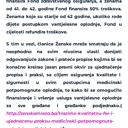
finansira Fond zdravstvenog osiguranja, a ženama
od 41. do 42. godine Fond finansira 50% troškova.
Ženama koje su starije od 42 godine, ukoliko rode
dijete postupkom vantjelesne oplodnje, Fond u
cijelosti refundira troškove.
S tim u vezi, članice Ženske mreže smatraju da je
neophodno na svim nivoima vlasti donijeti
odgovarajuće zakone i prateće propise kojima bi se
konačno kreirao jasan pravni okvir za ujednačenje
propisa i praksi, sa ciljem osiguranja kvalitete i
sigurnosti u svim postupcima medicinski
potpomognute oplodnje, te kako bi se omogućilo
finansiranje i vršenje usluga vantjelesne oplodnje
za sve građane i građanke podjednako.(
http://zenskamreza.ba/trazimo-kvalitetnu-fer-i-
ujednacenu-praksu-medicinski-potpomognute-