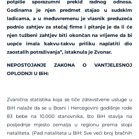
potpiše sporazumni prekid radnog odnosa.
Godinama je njen predmet stajao u sudskim
ladicama, a u međuvremenu je vlasnik preduzeća
podnio zahtjev za stečaj firme i pitanje je da li će
njen tužbeni zahtjev biti okončan na vrijeme da bi
uopće imala kakvu-takvu priliku naplatiti dio
zaostalih potraživanja”, istaknula je Zvonar.
NEPOSTOJANJE ZAKONA O VANTJELESNOJ
OPLODNJI U BiH:
Zvanična statistika koja se tiče zdravstvene usluge u
BiH nalaže da se u Bosni i Hercegovini godišnje rode
83 bebe na 10.000 stanovnika, što BiH stavlja na
posljednje mjesto zemalja u regionu prema stopi
nataliteta. (Pad nataliteta u BiH: Sve veći broj bračnih