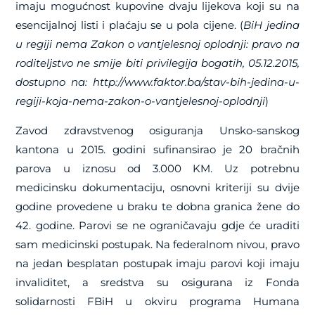
imaju mogućnost kupovine dvaju lijekova koji su na
esencijalnoj listi i plaćaju se u pola cijene. (
BiH jedina
u regiji nema Zakon o vantjelesnoj oplodnji: pravo na
roditeljstvo ne smije biti privilegija bogatih, 05.12.2015,
dostupno na: http://www.faktor.ba/stav-bih-jedina-u-
regiji-koja-nema-zakon-o-vantjelesnoj-oplodnji
)
Zavod zdravstvenog osiguranja Unsko-sanskog
kantona u 2015. godini sufinansirao je 20 bračnih
parova u iznosu od 3.000 KM. Uz potrebnu
medicinsku dokumentaciju, osnovni kriteriji su dvije
godine provedene u braku te dobna granica žene do
42. godine. Parovi se ne ograničavaju gdje će uraditi
sam medicinski postupak. Na federalnom nivou, pravo
na jedan besplatan postupak imaju parovi koji imaju
invaliditet, a sredstva su osigurana iz Fonda
solidarnosti FBiH u okviru programa Humana