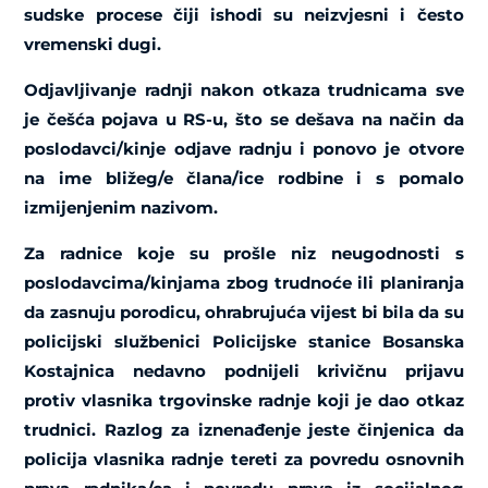
sudske procese čiji ishodi su neizvjesni i često
vremenski dugi.
Odjavljivanje radnji nakon otkaza trudnicama sve
je češća pojava u RS-u, što se dešava na način da
poslodavci/kinje odjave radnju i ponovo je otvore
na ime bližeg/e člana/ice rodbine i s pomalo
izmijenjenim nazivom.
Za radnice koje su prošle niz neugodnosti s
poslodavcima/kinjama zbog trudnoće ili planiranja
da zasnuju porodicu, ohrabrujuća vijest bi bila da su
policijski službenici Policijske stanice Bosanska
Kostajnica nedavno podnijeli krivičnu prijavu
protiv vlasnika trgovinske radnje koji je dao otkaz
trudnici. Razlog za iznenađenje jeste činjenica da
policija vlasnika radnje tereti za povredu osnovnih