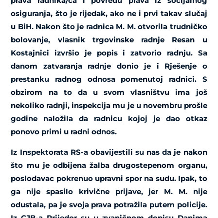
prava radnika/ca i povredu prava iz socijalnog
osiguranja, što je rijedak, ako ne i prvi takav slučaj
u BiH.
Nakon što je radnica M. M. otvorila trudničko
bolovanje, vlasnik trgovinske radnje Resan u
Kostajnici izvršio je popis i zatvorio radnju. Sa
danom zatvaranja radnje donio je i Rješenje o
prestanku radnog odnosa pomenutoj radnici. S
obzirom na to da u svom vlasništvu ima još
nekoliko radnji, inspekcija mu je u novembru prošle
godine naložila da radnicu kojoj je dao otkaz
ponovo primi u radni odnos.
Iz Inspektorata RS-a obavijestili su nas da je nakon
što mu je odbijena žalba drugostepenom organu,
poslodavac pokrenuo upravni spor na sudu. Ipak, to
ga nije spasilo krivične prijave, jer M. M. nije
odustala, pa je svoja prava potražila putem policije.
Iz CJB-a Prijedor su u zvaničnom dopisu Danima