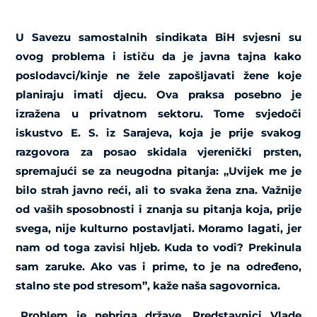
U Savezu samostalnih sindikata BiH svjesni su
ovog problema i ističu da je javna tajna kako
poslodavci/kinje ne žele zapošljavati žene koje
planiraju imati djecu. Ova praksa posebno je
izražena u privatnom sektoru. Tome svjedoči
iskustvo E. S. iz Sarajeva, koja je prije svakog
razgovora za posao skidala vjerenički prsten,
spremajući se za neugodna pitanja: „Uvijek me je
bilo strah javno reći, ali to svaka žena zna. Važnije
od vaših sposobnosti i znanja su pitanja koja, prije
svega, nije kulturno postavljati. Moramo lagati, jer
nam od toga zavisi hljeb. Kuda to vodi? Prekinula
sam zaruke. Ako vas i prime, to je na određeno,
stalno ste pod stresom”, kaže naša sagovornica.
„Problem je nebriga države. Predstavnici Vlade