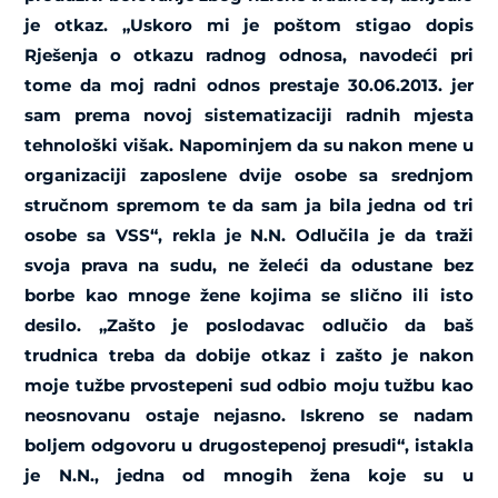
je otkaz. „Uskoro mi je poštom stigao dopis
Rješenja o otkazu radnog odnosa, navodeći pri
tome da moj radni odnos prestaje 30.06.2013. jer
sam prema novoj sistematizaciji radnih mjesta
tehnološki višak. Napominjem da su nakon mene u
organizaciji zaposlene dvije osobe sa srednjom
stručnom spremom te da sam ja bila jedna od tri
osobe sa VSS“, rekla je N.N. Odlučila je da traži
svoja prava na sudu, ne želeći da odustane bez
borbe kao mnoge žene kojima se slično ili isto
desilo. „Zašto je poslodavac odlučio da baš
trudnica treba da dobije otkaz i zašto je nakon
moje tužbe prvostepeni sud odbio moju tužbu kao
neosnovanu ostaje nejasno. Iskreno se nadam
boljem odgovoru u drugostepenoj presudi“, istakla
je N.N., jedna od mnogih žena koje su u