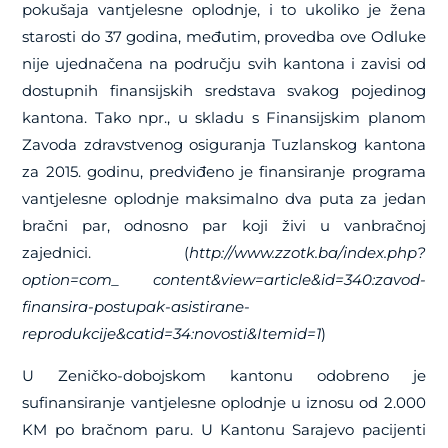
pokušaja vantjelesne oplodnje, i to ukoliko je žena
starosti do 37 godina, međutim, provedba ove Odluke
nije ujednačena na području svih kantona i zavisi od
dostupnih finansijskih sredstava svakog pojedinog
kantona. Tako npr., u skladu s Finansijskim planom
Zavoda zdravstvenog osiguranja Tuzlanskog kantona
za 2015. godinu, predviđeno je finansiranje programa
vantjelesne oplodnje maksimalno dva puta za jedan
bračni par, odnosno par koji živi u vanbračnoj
zajednici. (
http://www.zzotk.ba/index.php?
option=com_ content&view=article&id=340:zavod-
finansira-postupak-asistirane-
reprodukcije&catid=34:novosti&Itemid=1
)
U Zeničko-dobojskom kantonu odobreno je
sufinansiranje vantjelesne oplodnje u iznosu od 2.000
KM po bračnom paru. U Kantonu Sarajevo pacijenti