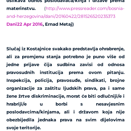
oslikava odnos poslodavaca/kinja i države prema
materinstvu.
(
http://www.pressreader.com/bosnia-
and-herzegovina/dani/20160422/281526520235373
Dani22 Apr 2016
, Ernad Metaj)
Slučaj iz Kostajnice svakako predstavlja ohrabrenje,
ali za promjenu stanja potrebno je puno više od
jedne prijave čija sudbina zavisi od odnosa
pravosudnih institucija prema ovom pitanju.
Inspekcija, policija, pravosuđe, sindikati, brojne
organizacije za zaštitu ljudskih prava, pa i same
žene žrtve diskriminacije, morat će biti odlučniji/e i
hrabriji/e u borbi s nesavjesnim
poslodavcima/kinjama, ali i državom koja nije
obezbijedila jednaka prava na svim dijelovima
svoje teritorije.