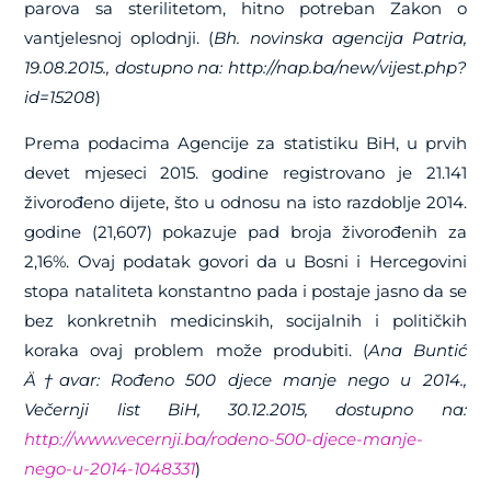
parova sa sterilitetom, hitno potreban Zakon o
vantjelesnoj oplodnji. (
Bh. novinska agencija Patria,
19.08.2015., dostupno na: http://nap.ba/new/vijest.php?
id=15208
)
Prema podacima Agencije za statistiku BiH, u prvih
devet mjeseci 2015. godine registrovano je 21.141
živorođeno dijete, što u odnosu na isto razdoblje 2014.
godine (21,607) pokazuje pad broja živorođenih za
2,16%. Ovaj podatak govori da u Bosni i Hercegovini
stopa nataliteta konstantno pada i postaje jasno da se
bez konkretnih medicinskih, socijalnih i političkih
koraka ovaj problem može produbiti. (
Ana Buntić
Ä†avar: Rođeno 500 djece manje nego u 2014.,
Večernji list BiH, 30.12.2015, dostupno na:
http://www.vecernji.ba/rodeno-500-djece-manje-
nego-u-2014-1048331
)