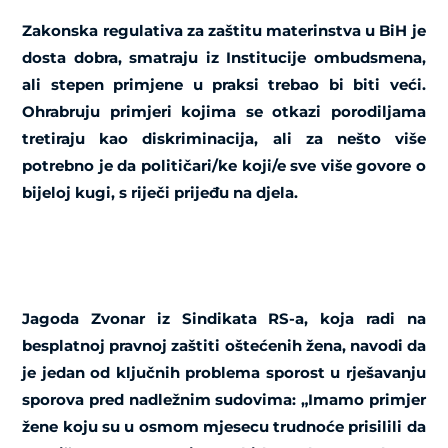
Zakonska regulativa za zaštitu materinstva u BiH je
dosta dobra, smatraju iz Institucije ombudsmena,
ali stepen primjene u praksi trebao bi biti veći.
Ohrabruju primjeri kojima se otkazi porodiljama
tretiraju kao diskriminacija, ali za nešto više
potrebno je da političari/ke koji/e sve više govore o
bijeloj kugi, s riječi prijeđu na djela.
Jagoda Zvonar iz Sindikata RS-a, koja radi na
besplatnoj pravnoj zaštiti oštećenih žena, navodi da
je jedan od ključnih problema sporost u rješavanju
sporova pred nadležnim sudovima: „Imamo primjer
žene koju su u osmom mjesecu trudnoće prisilili da