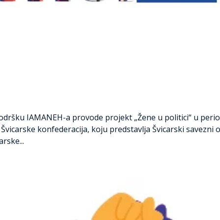
odršku IAMANEH-a provode projekt „Žene u politici“ u peri
d Švicarske konfederacija, koju predstavlja Švicarski savezni o
rske...