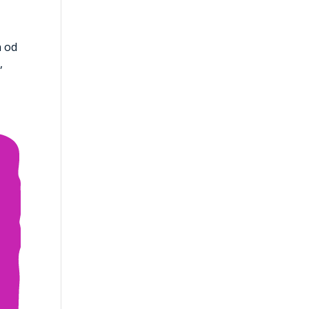
n od
,