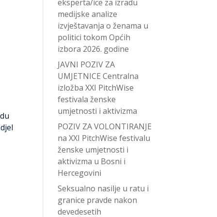
eksperta/ice za izradu
medijske analize
izvještavanja o ženama u
politici tokom Općih
izbora 2026. godine
JAVNI POZIV ZA
UMJETNICE Centralna
izložba XXI PitchWise
festivala ženske
umjetnosti i aktivizma
odu
POZIV ZA VOLONTIRANJE
djel
na XXI PitchWise festivalu
ženske umjetnosti i
aktivizma u Bosni i
Hercegovini
Seksualno nasilje u ratu i
granice pravde nakon
devedesetih