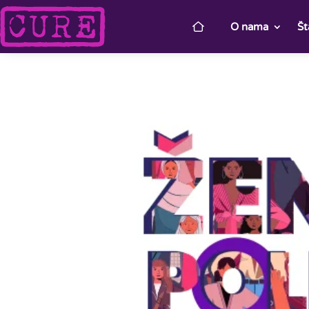
O nama
Št