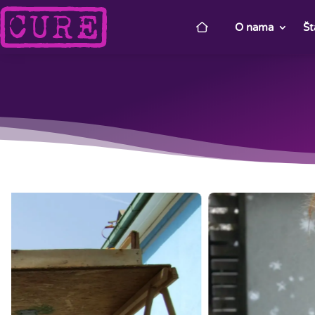
O nama
Št